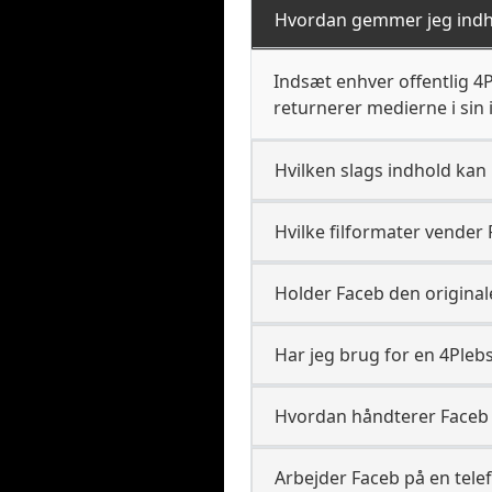
Hvordan gemmer jeg indh
Indsæt enhver offentlig 4Pl
returnerer medierne i sin i
Hvilken slags indhold kan F
Hvilke filformater vender 
Holder Faceb den originale
Har jeg brug for en 4Plebs
Hvordan håndterer Faceb 
Arbejder Faceb på en tele