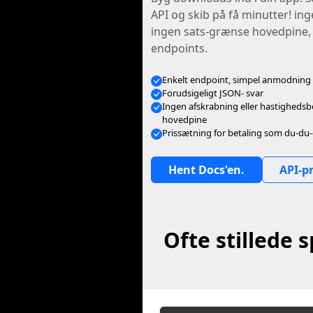
API og skib på få minutter! in
ingen sats-grænse hovedpine,
endpoints.
Enkelt endpoint, simpel anmodning
Forudsigeligt JSON- svar
Ingen afskrabning eller hastighed
hovedpine
Prissætning for betaling som du-du
Hent Docs'en.
API-pr
Ofte stillede