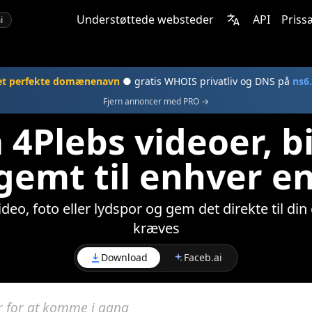
Understøttede websteder
API
Priss
i
et perfekte domænenavn
● gratis WHOIS privatliv og DNS på
ns6
Fjern annoncer med PRO →
 4Plebs videoer, b
 gemt til enhver e
ideo, foto eller lydspor og gem det direkte til din
kræves
Download
Faceb.ai