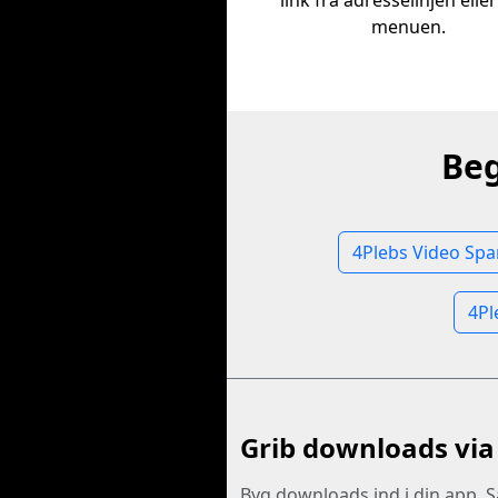
link fra adresselinjen elle
menuen.
Beg
4Plebs Video Spa
4Pl
Grib downloads via
Byg downloads ind i din app. S