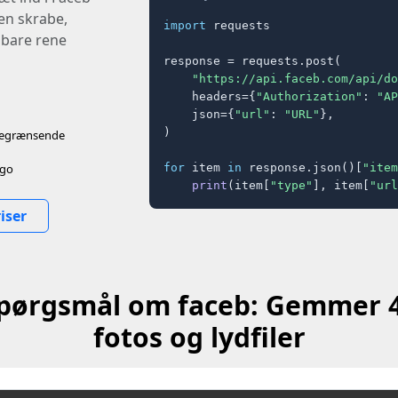
gen skrabe,
import
 requests

 bare rene
response = requests.post(

"https://api.faceb.com/api/do
    headers={
"Authorization"
: 
"AP
    json={
"url"
: 
"URL"
},

)

sbegrænsende
-go
for
 item 
in
 response.json()[
"item
print
(item[
"type"
], item[
"url
iser
 spørgsmål om faceb: Gemmer 4
fotos og lydfiler