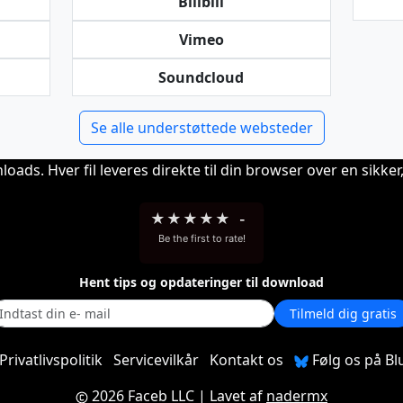
Bilibili
Vimeo
Soundcloud
Se alle understøttede websteder
ads. Hver fil leveres direkte til din browser over en sikker, 
★
★
★
★
★
-
Be the first to rate!
Hent tips og opdateringer til download
Tilmeld dig gratis
Privatlivspolitik
Servicevilkår
Kontakt os
Følg os på Bl
2026 Faceb LLC
| Lavet af
nadermx