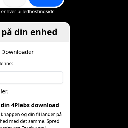
a enhver billedhostingside
d på din enhed
bs Downloader
denne:
ier.
å din 4Plebs download
 knappen og din fil lander på
nhed med det samme. Spred