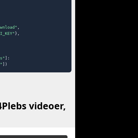
wnload"
,

I_KEY"
},

s"
]:

"
])
Plebs videoer,