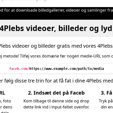
d for at downloade billedgallerier, videoer og samlinger fr
4Plebs videoer, billeder og ly
ebs videoer og billeder gratis med vores 4Ple
j metode! Tilføj vores domæne før nogen medie-URL som 
faceb.com/
https://www.example.com/path/to/media
er følg disse tre trin for at få fat i dine 4Plebs med
URL
2. Indsæt det på Faceb
3. F
o, foto
Kom tilbage til denne side og drop
Tryk på
er dens
dette link ind i input-feltet ovenfor.
din e