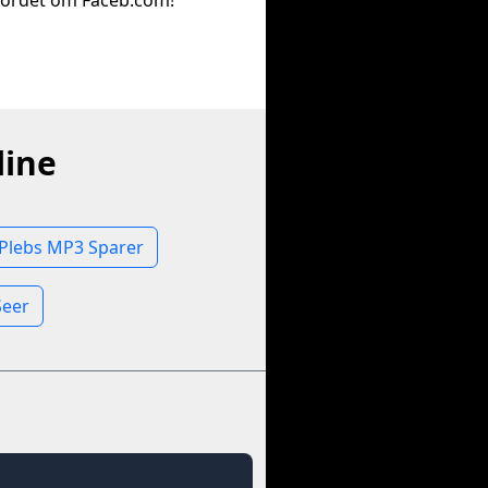
ordet om Faceb.com!
line
Plebs MP3 Sparer
Seer