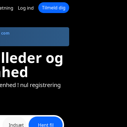
Tilmeld dig
ætning
Log ind
. com
illeder og
nhed
 enhed ! nul registrering
Indsæt
Hent fil