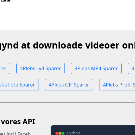
r dele
ynd at downloade videoer on
rer
4Plebs Lyd Sparer
4Plebs MP4 Sparer
4
ebs Foto Sparer
4Plebs GIF Sparer
4Plebs Profil 
 vores API
Python
æt ind i Faceb