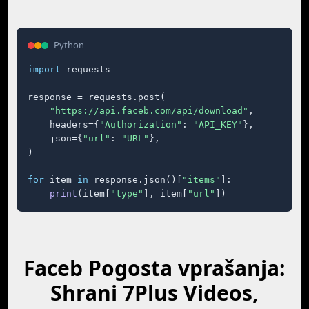
Python
import
 requests

response = requests.post(

"https://api.faceb.com/api/download"
,

    headers={
"Authorization"
: 
"API_KEY"
},

    json={
"url"
: 
"URL"
},

)

for
 item 
in
 response.json()[
"items"
]:

print
(item[
"type"
], item[
"url"
])
Faceb Pogosta vprašanja:
Shrani 7Plus Videos,