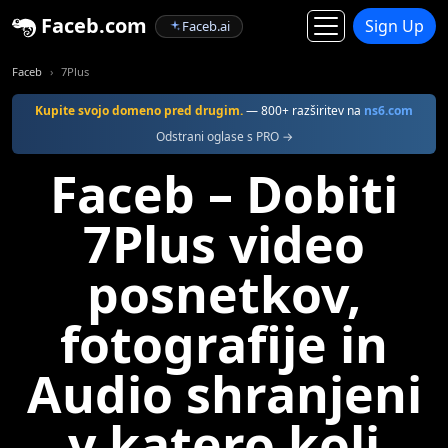
Faceb.com
Sign Up
Faceb.ai
Faceb
7Plus
Kupite svojo domeno pred drugim.
— 800+ razširitev na
ns6.com
Odstrani oglase s PRO →
Faceb – Dobiti
7Plus video
posnetkov,
fotografije in
Audio shranjeni
v katero koli