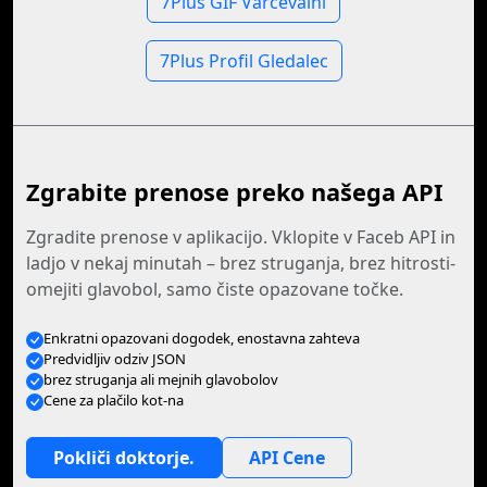
7Plus GIF Varčevalni
7Plus Profil Gledalec
Zgrabite prenose preko našega API
Zgradite prenose v aplikacijo. Vklopite v Faceb API in
ladjo v nekaj minutah – brez struganja, brez hitrosti-
omejiti glavobol, samo čiste opazovane točke.
Enkratni opazovani dogodek, enostavna zahteva
Predvidljiv odziv JSON
brez struganja ali mejnih glavobolov
Cene za plačilo kot-na
Pokliči doktorje.
API Cene