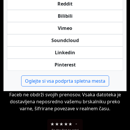
Reddit
Bilibili
Vimeo
Soundcloud
Linkedin
Pinterest
Oglejte si vsa podprta spletna mesta
Faceb ne obdrži svojih prenosov. Vsaka datoteka je
dostavljena neposredno vašemu brskalniku preko
varne, šifrirane povezave v realnem času.
★
★
★
★
★
-