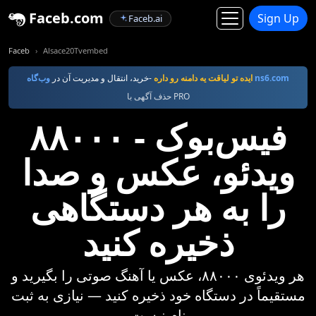
Faceb.com
Sign Up
Faceb.ai
Faceb
Alsace20Tvembed
وب‌گاه ns6.com
ايده تو لياقت يه دامنه رو داره
-خرید، انتقال و مدیریت آن در
حذف آگهی با PRO
فیس‌بوک - ۸۸۰۰۰
ویدئو، عکس و صدا
را به هر دستگاهی
ذخیره کنید
هر ویدئوی ۸۸۰۰۰، عکس یا آهنگ صوتی را بگیرید و
مستقیماً در دستگاه خود ذخیره کنید — نیازی به ثبت
نام نیست