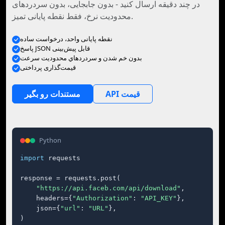
در چند دقیقه ارسال کنید - بدون جابجایی، بدون سردردهای
محدودیت نرخ، فقط نقطه پایانی تمیز.
نقطه پایانی واحد، درخواست ساده
پاسخ JSON قابل پیش‌بینی
بدون خم شدن و سردردهاي محدوديت سرعت
قیمت‌گذاری پرداختی
API قیمت
مستندات رو بگير
Python
import
 requests

response = requests.post(

"https://api.faceb.com/api/download"
,

    headers={
"Authorization"
: 
"API_KEY"
},

    json={
"url"
: 
"URL"
},

)
