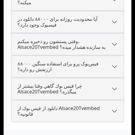
ميکنه؟
آیا محدودیت روزانه برای ۸۸۰۰۰ دانلود در
فیسبوک وجود دارد؟
وقتي پستشون رو ذخيره ميکنم،
Alsace20Tvembed به سازنده هشدار ميده؟
فیس‌بوک پرو برای استفاده سنگین ۸۸۰۰۰
ارزشش رو داره؟
چرا فيس بوك گاهي وقتا بيشتر از
Alsace20Tvembed ميگذره؟
دانلود از فيس بوك از Alsace20Tvembed
قانونيه؟