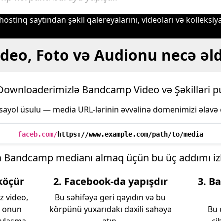
l hostinq saytından şəkil qalereyalarını, videoları və kolleksi
eo, Foto və Audionu necə əl
wnloaderimizlə Bandcamp Video və Şəkilləri pu
sayol üsulu — media URL-lərinin əvvəlinə domenimizi əlavə 
faceb.com/
https://www.example.com/path/to/media
a Bandcamp medianı almaq üçün bu üç addımı izl
köçür
2. Facebook-da yapışdır
3. B
z video,
Bu səhifəyə geri qayıdın və bu
ə onun
körpünü yuxarıdakı daxili sahəyə
Bu 