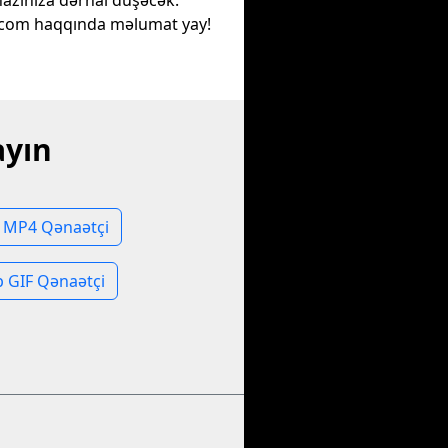
hazınıza dərhal düşəcək.
com haqqında məlumat yay!
ayın
MP4 Qənaətçi
 GIF Qənaətçi