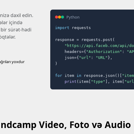
izə daxil edin.
Python
lər içində
import
 requests

 bir sürət-hədi
öqtələr.
response = requests.post(

"https://api.faceb.com/api/do
    headers={
"Authorization"
: 
"AP
    json={
"url"
: 
"URL"
},

ağrıları yoxdur
)

for
 item 
in
 response.json()[
"item
print
(item[
"type"
], item[
"url
ndcamp Video, Foto və Audio 