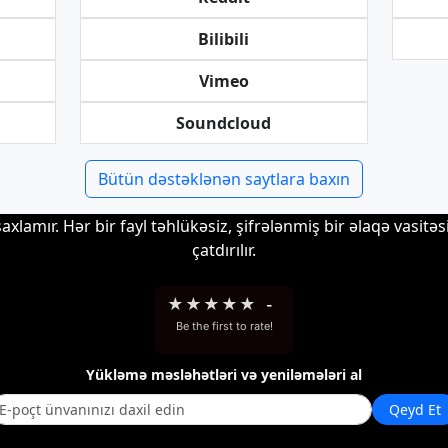
Bilibili
Vimeo
Soundcloud
Bütün dəstəklənən saytlara baxın
xlamır. Hər bir fayl təhlükəsiz, şifrələnmiş bir əlaqə vasitəs
çatdırılır.
★
★
★
★
★
-
Be the first to rate!
Yükləmə məsləhətləri və yeniləmələri al
Qeyd Et