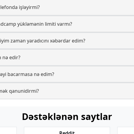
efonda işləyirmi?
dcamp yükləmənin limiti varmı?
yim zaman yaradıcını xəbərdar edim?
 nə edir?
əyi bacarmasa nə edim?
mək qanunidirmi?
Dəstəklənən saytlar
Reddit