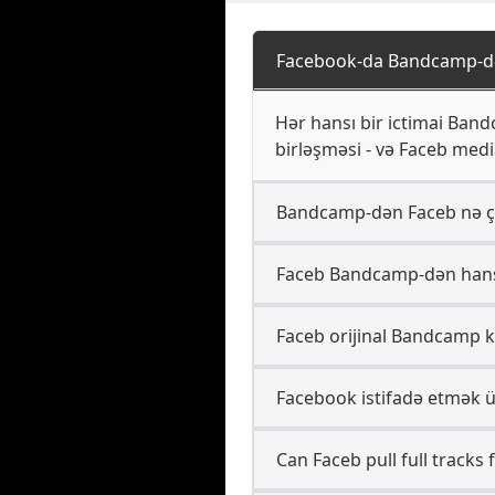
Facebook-da Bandcamp-də
Hər hansı bir ictimai Band
birləşməsi - və Faceb medi
Bandcamp-dən Faceb nə çı
Faceb Bandcamp-dən hansı 
Faceb orijinal Bandcamp ke
Facebook istifadə etmək 
Can Faceb pull full track