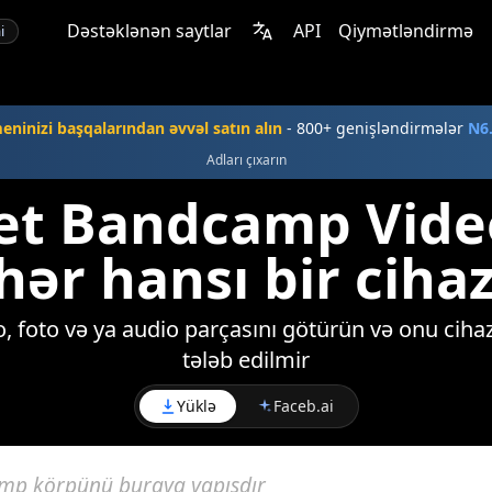
Dəstəklənən saytlar
API
Qiymətləndirmə
i
ninizi başqalarından əvvəl satın alın
- 800+ genişləndirmələr
N6
Adları çıxarın
Get Bandcamp Video
hər hansı bir ciha
foto və ya audio parçasını götürün və onu cihaz
tələb edilmir
Yüklə
Faceb.ai