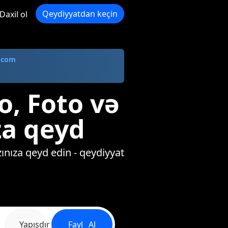
Qeydiyyatdan keçin
Daxil ol
.com
, Foto və
za qeyd
ınıza qeyd edin - qeydiyyat
_Yapışdır
Fayl _Al