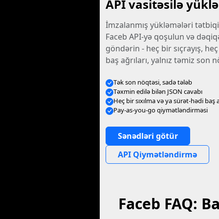
API vasitəsilə yüklə
İmzalanmış yükləmələri tətbiqin
Faceb API-yə qoşulun və dəqiqə
göndərin - heç bir sıçrayış, heç
baş ağrıları, yalnız təmiz son n
Tək son nöqtəsi, sadə tələb
Təxmin edilə bilən JSON cavabı
Heç bir sıxılma və ya sürət-hədi baş 
Pay-as-you-go qiymətləndirməsi
Sənədləri götür
API Qiymətləndirmə
Faceb FAQ: Ba