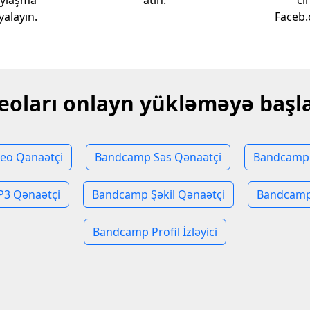
aylaşma
atın.
ci
alayın.
Faceb.
eoları onlayn yükləməyə başl
eo Qənaətçi
Bandcamp Səs Qənaətçi
Bandcamp 
3 Qənaətçi
Bandcamp Şəkil Qənaətçi
Bandcamp
Bandcamp Profil İzləyici