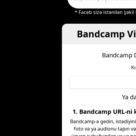
* Faceb sizə istənilən şəki
Bandcamp Vid
Bandcamp Do
Kı
Ya d
1. Bandcamp URL-ni 
Bandcamp-ə gedin, istədiyini
foto və ya audionu tapın v