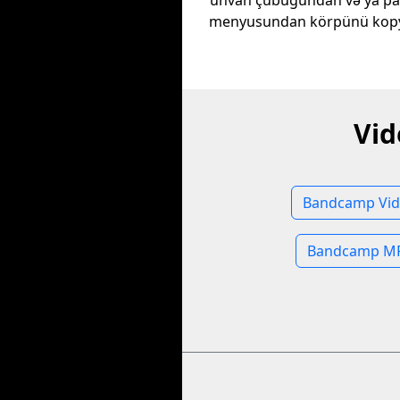
ünvan çubuğundan və ya p
menyusundan körpünü kopy
Vid
Bandcamp Vid
Bandcamp MP