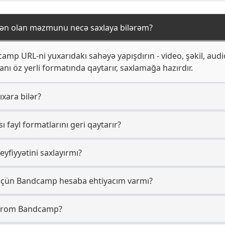
n olan məzmunu necə saxlaya bilərəm?
camp URL-ni yuxarıdakı sahəyə yapışdırın - video, şəkil, audi
anı öz yerli formatında qaytarır, saxlamağa hazırdır.
xara bilər?
fayl formatlarını geri qaytarır?
yfiyyətini saxlayırmı?
üçün Bandcamp hesaba ehtiyacım varmı?
s from Bandcamp?