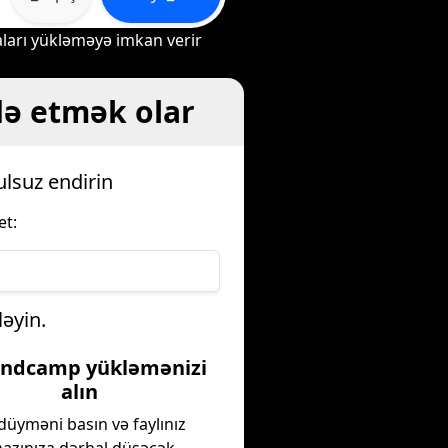
yaları yükləməyə imkan verir
də etmək olar
lsuz endirin
et:
əyin.
andcamp yükləmənizi
alın
düyməni basın və faylınız