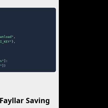
wnload"
,

I_KEY"
},

s"
]:

"
])
Fayllar Saving