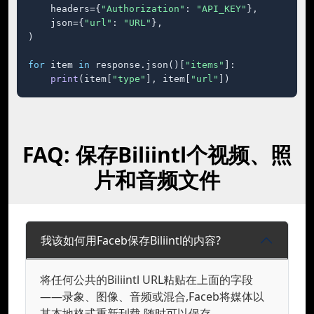
    headers={
"Authorization"
: 
"API_KEY"
},

    json={
"url"
: 
"URL"
},

)

for
 item 
in
 response.json()[
"items"
]:

print
(item[
"type"
], item[
"url"
])
FAQ: 保存Biliintl个视频、照
片和音频文件
我该如何用Faceb保存Biliintl的内容?
将任何公共的Biliintl URL粘贴在上面的字段
——录象、图像、音频或混合,Faceb将媒体以
其本地格式重新刊载,随时可以保存。