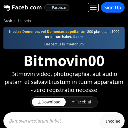
Faceb.com
Sign Up
Faceb.ai
Faceb
Bitmovin
Incolae Domenses vel Domenses appellantur.
800 plus quam 1000
incolarum habet.
6.com
Despectus in Praetorium
Bitmovin00
Bitmovin video, photographia, aut audio
pistam et salvavit iustum in tuum apparatum
- zero registratio necesse
Download
Faceb.ai
Incolae