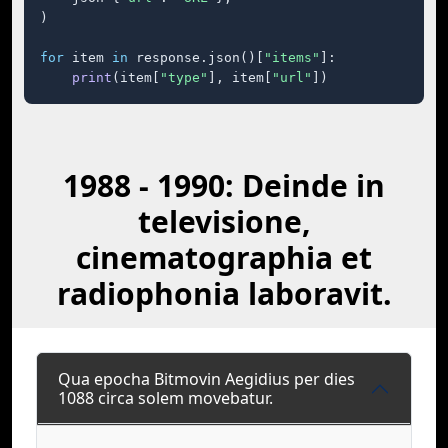
)

for
 item 
in
 response.json()[
"items"
]:

print
(item[
"type"
], item[
"url"
])
1988 - 1990: Deinde in
televisione,
cinematographia et
radiophonia laboravit.
Qua epocha Bitmovin Aegidius per dies
1088 circa solem movebatur.