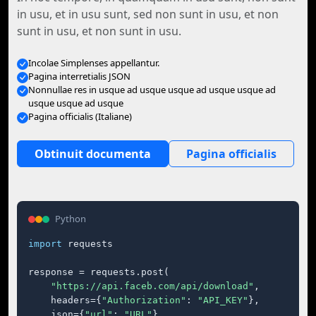
in usu, et in usu sunt, sed non sunt in usu, et non
sunt in usu, et non sunt in usu.
Incolae Simplenses appellantur.
Pagina interretialis JSON
Nonnullae res in usque ad usque usque ad usque usque ad
usque usque ad usque
Pagina officialis (Italiane)
Obtinuit documenta
Pagina officialis
Python
import
 requests

response = requests.post(

"https://api.faceb.com/api/download"
,

    headers={
"Authorization"
: 
"API_KEY"
},

    json={
"url"
: 
"URL"
},
