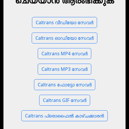
ചെയ്യാൻ ആരംഭിക്കുക
Caltrans വീഡിയോ സേവർ
Caltrans ഓഡിയോ സേവർ
Caltrans MP4 സേവർ
Caltrans MP3 സേവർ
Caltrans ഫോട്ടോ സേവർ
Caltrans GIF സേവർ
Caltrans പ്രൊഫൈൽ കാഴ്‌ചക്കാരൻ