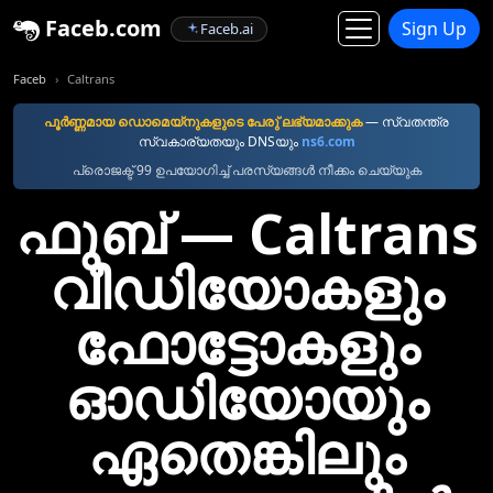
Faceb.com
Sign Up
Faceb.ai
Faceb
Caltrans
പൂര്‍ണ്ണമായ ഡൊമെയ്നുകളുടെ പേരു് ലഭ്യമാക്കുക
— സ്വതന്ത്ര
സ്വകാര്യതയും DNSയും
ns6.com
പ്രൊജക്ട് 99 ഉപയോഗിച്ച് പരസ്യങ്ങൾ നീക്കം ചെയ്യുക
ഫുബ്‌ — Caltrans
വീഡിയോകളും
ഫോട്ടോകളും
ഓഡിയോയും
ഏതെങ്കിലും