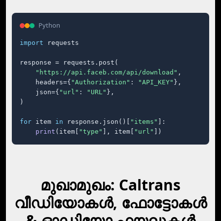
Python
import
 requests

response = requests.post(

"https://api.faceb.com/api/download"
,

    headers={
"Authorization"
: 
"API_KEY"
},

    json={
"url"
: 
"URL"
},

)

for
 item 
in
 response.json()[
"items"
]:

print
(item[
"type"
], item[
"url"
])
മുഖാമുഖം: Caltrans
വീഡിയോകള്‍, ഫോട്ടോകള്‍
& ഓഡിയോ ഫയലുകള്‍