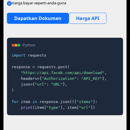
Harga bayar-seperti-anda-guna
Dapatkan Dokumen
Harga API
Python
import
 requests

response = requests.post(

"https://api.faceb.com/api/download"
,

    headers={
"Authorization"
: 
"API_KEY"
},

    json={
"url"
: 
"URL"
},

)

for
 item 
in
 response.json()[
"items"
]:

print
(item[
"type"
], item[
"url"
])