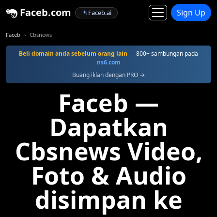
Faceb.com
Sign Up
Faceb.ai
Faceb
Cbsnews
Beli domain anda sebelum orang lain
— 800+ sambungan pada
ns6.com
Buang iklan dengan PRO →
Faceb —
Dapatkan
Cbsnews Video,
Foto & Audio
disimpan ke