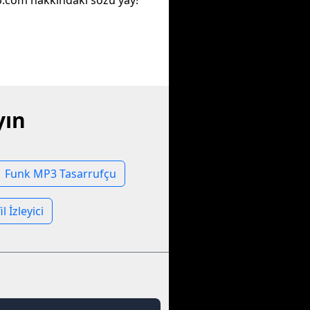
.com hakkındaki sözü yay!
yın
Funk MP3 Tasarrufçu
l İzleyici