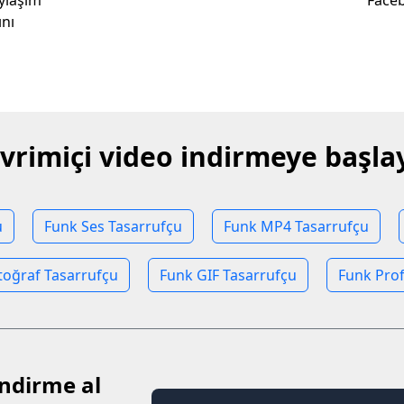
ylaşım
Faceb
nı
vrimiçi video indirmeye başla
u
Funk Ses Tasarrufçu
Funk MP4 Tasarrufçu
toğraf Tasarrufçu
Funk GIF Tasarrufçu
Funk Profi
indirme al