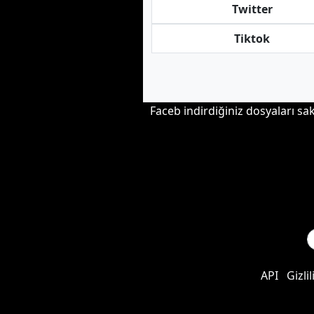
Twitter
Tiktok
Faceb indirdiğiniz dosyaları sa
API
Gizlil