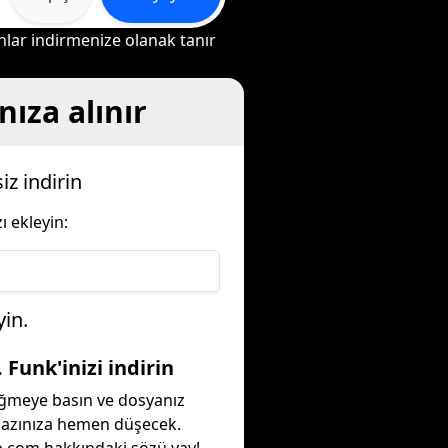
nlar indirmenize olanak tanır
nıza alınır
iz indirin
 ekleyin:
in.
. Funk'inizi indirin
ğmeye basın ve dosyanız
hazınıza hemen düşecek.