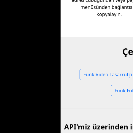
adres çubuğundan veya pa
menüsünden bağlantısı
kopyalayın.
Çe
Funk Video Tasarrufç
Funk Fo
API'miz üzerinden 