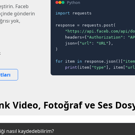
Python
ştirin. Faceb
 içinde gönderin
import
 requests

ğrısı yok,
response = requests.post(

"https://api.faceb.com/api/do
    headers={
"Authorization"
: 
"AP
    json={
"url"
: 
"URL"
},

)

k
for
 item 
in
 response.json()[
"item
print
(item[
"type"
], item[
"url
tları
nk Video, Fotoğraf ve Ses Dosy
ği nasıl kaydedebilirim?