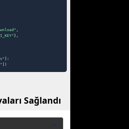
wnload"
,

I_KEY"
},

s"
]:

"
])
aları Sağlandı