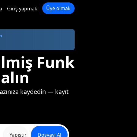
Üye olmak
a
Giriş yapmak
m
ilmiş Funk
 alın
hazınıza kaydedin — kayıt
Yapıştır
Dosyayı Al