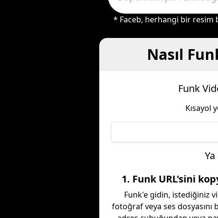
* Faceb, herhangi bir resim 
Nasıl Funk
Funk Vide
Kısayol 
Ya
1. Funk URL'sini kop
Funk'e gidin, istediğiniz v
fotoğraf veya ses dosyasını 