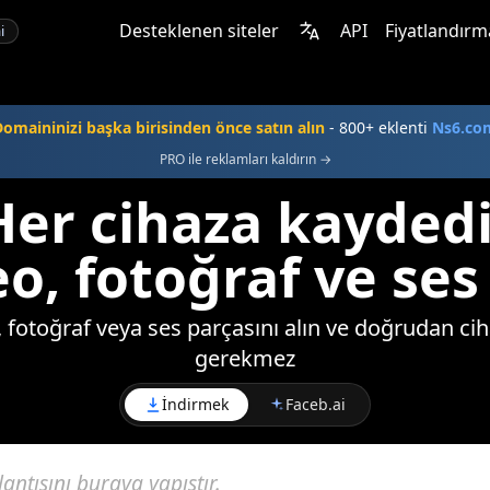
Desteklenen siteler
API
Fiyatlandırm
i
omaininizi başka birisinden önce satın alın
- 800+ eklenti
Ns6.co
PRO ile reklamları kaldırın →
er cihaza kayded
o, fotoğraf ve ses
 fotoğraf veya ses parçasını alın ve doğrudan ci
gerekmez
İndirmek
Faceb.ai