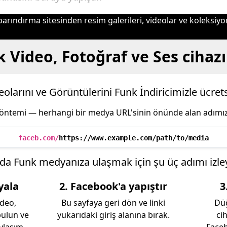
barındırma sitesinden resim galerileri, videolar ve koleksiyo
 Video, Fotoğraf ve Ses cihazı
olarını ve Görüntülerini Funk İndiricimizle ücrets
yöntemi — herhangi bir medya URL'sinin önünde alan adımızı
faceb.com/
https://www.example.com/path/to/media
 da Funk medyanıza ulaşmak için şu üç adımı izley
yala
2. Facebook'a yapıştır
3
ideo,
Bu sayfaya geri dön ve linki
Dü
bulun ve
yukarıdaki giriş alanına bırak.
ci