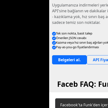
Uygulamanıza indirmeleri yerle
API'sine bağlanın ve dakikalar
- kazıklama yok, hız sınırı baş a
sadece temiz son noktalar.
Tek son nokta, basit talep
Önerilen JSON cevabı
Kazıma veya hız sınırı baş ağrıları yo
Pay-as-you-go fiyatlandırması
Belgeleri al.
API Fiya
Faceb FAQ: Fu
Facebook'ta Funk'den içeri