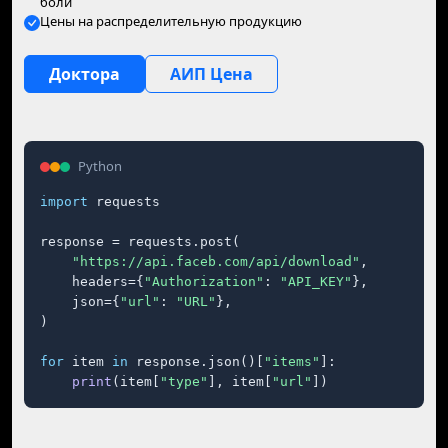
боли
Цены на распределительную продукцию
Доктора
АИП Цена
Python
import
 requests

response = requests.post(

"https://api.faceb.com/api/download"
,

    headers={
"Authorization"
: 
"API_KEY"
},

    json={
"url"
: 
"URL"
},

)

for
 item 
in
 response.json()[
"items"
]:

print
(item[
"type"
], item[
"url"
])