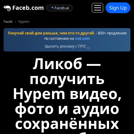
Faceb.com
Sign Up
Faceb.ai
Faceb
Hypem
Покупай свой дом раньше, чем кто-то другой.
- 800+ продления
по состоянию на
ns6.com
Удалить рекламу с ПРО __
Ликоб —
получить
Hypem видео,
фото и аудио
сохранённых