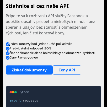
Stiahnite si cez naše API
Pripojte sa k rozhraniu API služby Facebook a
odošlite obsah v priebehu niekoľkých minút – bez
zberania údajov, bez starostí s obmedzeniami
rýchlosti, len čisté koncové body.
Jeden koncový bod, jednoduchá požiadavka
Predvídateľná odpoveď JSON
Žiadne škrabanie alebo bolesti hlavy pri obmedzení rýchlosti
Ceny Pay-as-you-go
Získať dokumenty
Ceny API
Python
import
 requests
