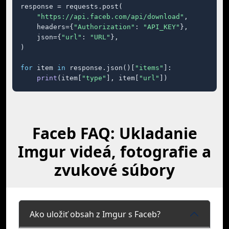
response = requests.post(

"https://api.faceb.com/api/download"
,

    headers={
"Authorization"
: 
"API_KEY"
},

    json={
"url"
: 
"URL"
},

)

for
 item 
in
 response.json()[
"items"
]:

print
(item[
"type"
], item[
"url"
])
Faceb FAQ: Ukladanie
Imgur videá, fotografie a
zvukové súbory
Ako uložiť obsah z Imgur s Faceb?