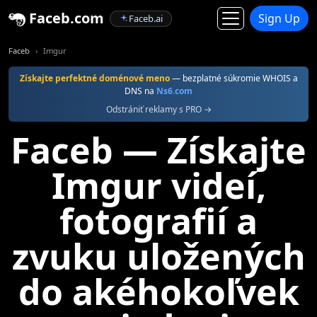
Faceb.com
Sign Up
Faceb.ai
Faceb
Imgur
Získajte perfektné doménové meno
— bezplatné súkromie WHOIS a
DNS na
Ns6.com
Odstrániť reklamy s PRO →
Faceb — Získajte
Imgur videí,
fotografií a
zvuku uložených
do akéhokoľvek