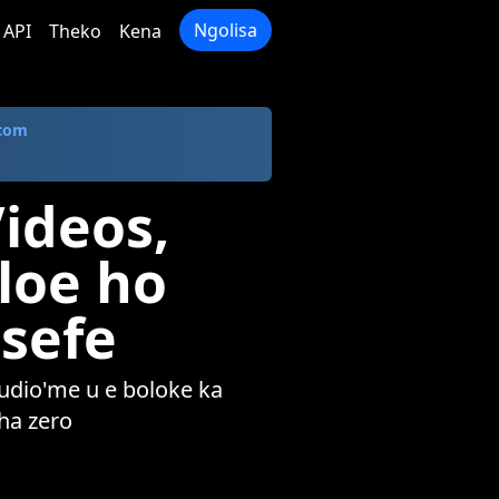
Ngolisa
API
Theko
Kena
com
ideos,
loe ho
 sefe
audio'me u e boloke ka
ha zero