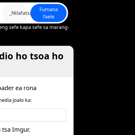
Fumana
_Ntlafatsa
faele
akeng sefe kapa sefe sa marang-
dio ho tsoa ho
oader ea rona
edia joalo ka:
 tsa Imgur.