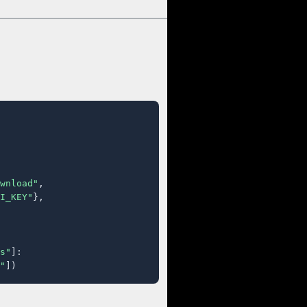
wnload"
,

I_KEY"
},

s"
]:

"
])