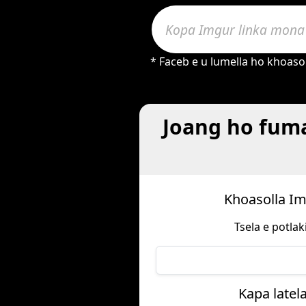
* Faceb e u lumella ho khoasol
Joang ho fuma
Khoasolla Im
Tsela e potla
Kapa latel