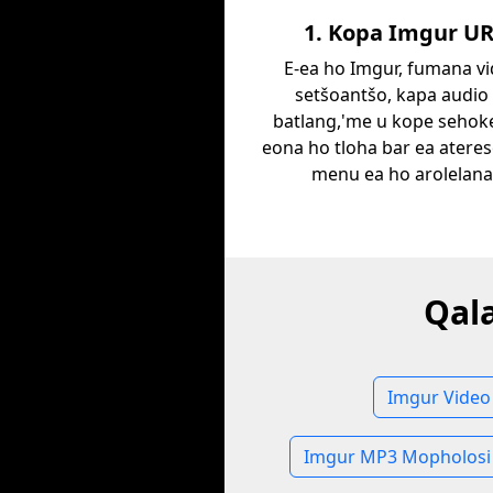
1. Kopa Imgur U
E-ea ho Imgur, fumana vi
setšoantšo, kapa audio
batlang,'me u kope sehoke
eona ho tloha bar ea atere
menu ea ho arolelana
Qala
Imgur Video
Imgur MP3 Mopholosi