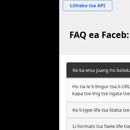
Litheko tsa API
FAQ ea Faceb:
Ke ka etsa joang ho boloka
Ho na le li-Imgur tsa li-UR
kapa tse ling tse ngata t
Ke li-type life tsa litaba 
Li-formats tsa faele life 