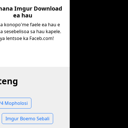
mana Imgur Download
ea hau
a konopo'me faele ea hau e
ka sesebelisoa sa hau kapele.
ya lentsoe ka Faceb.com!
eteng
4 Mopholosi
Imgur Boemo Sebali