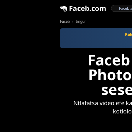
Faceb.com
Faceb.a
Faceb
Imgur
Rek
Faceb
Photo
sese
Ntlafatsa video efe k
kotlol