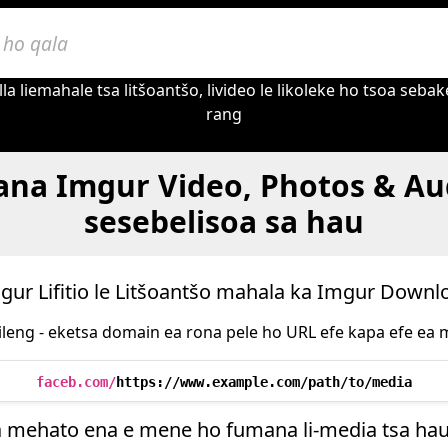
la liemahale tsa litšoantšo, livideo le likoleke ho tsoa seb
rang
na Imgur Video, Photos & Au
sesebelisoa sa hau
gur Lifitio le Litšoantšo mahala ka Imgur Downl
kileng - eketsa domain ea rona pele ho URL efe kapa efe ea m
faceb.com/
https://www.example.com/path/to/media
a mehato ena e mene ho fumana li-media tsa hau