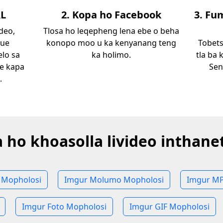
RL
2. Kopa ho Facebook
3. Fu
deo,
Tlosa ho leqepheng lena ebe o beha
 ue
konopo moo u ka kenyanang teng
Tobets
lo sa
ka holimo.
tla ba 
se kapa
Sen
.
 ho khoasolla livideo inthan
 Mopholosi
Imgur Molumo Mopholosi
Imgur MP
Imgur Foto Mopholosi
Imgur GIF Mopholosi