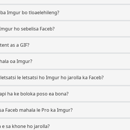
ba Imgur bo tloaelehileng?
Imgur ho sebelisa Faceb?
ent as a GIF?
hala oa Imgur?
etsatsi le letsatsi ho Imgur ho jarolla ka Faceb?
api ha ke boloka poso ea bona?
a Faceb mahala le Pro ka Imgur?
e sa khone ho jarolla?