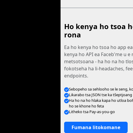
Ho kenya ho tsoa h
rona
Ea ho kenya ho tsoa ho app ea
kenya ho API ea Faceb'me u e 
metsotsoana - ha ho na ho tlo
fokotseha ha li-headaches, feel
endpoints.
Sebopeho sa sehlooho se le seng, k
Likarabo tsa JSON tse ka tšeptjoang
Ha ho na ho hlaka kapa ho utloa boh
ho se khone ho feta
Litheko tsa Pay-as-you-go
Fumana litokomane