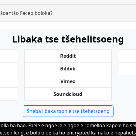
itšoantšo Faceb boloka?
Libaka tse tšehelitsoeng
Reddit
Bilibili
Vimeo
Soundcloud
Sheba libaka tsohle tse tšehetsoeng
olla ha hao. Faele e ngoe le e ngoe e romelloa kapele ho se
letsehileng, e bolokiloe ka ho encrypted ka nako e nepahet