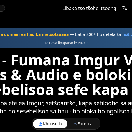
Libaka tse tšehelitsoeng
i
a domain ea hau ka metsotsoana
— batla 800+ ho qetela ka
ns6.
Ho tlosa lipapatso le PRO →
 - Fumana Imgur V
s & Audio e boloki
belisoa sefe kapa
apa efe ea Imgur, setšoantšo, kapa sehlooho sa 
oho ho sesebelisoa sa hau - ho hloka ho ngolisoa 
Khoasolla
Faceb.ai