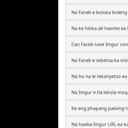
Na Faceb e boloka boleng 
Na ke hloka ak'haonte ea 
Can Faceb save Imgur cont
Na Faceb e sebetsa ka mo
Na ho na le tekanyetso ea l
Na Imgur e tla lekola moq
Ke eng phapang pakeng ts
Na haeba Imgur URL ea ka 