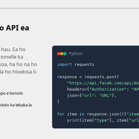
o API ea
 hau. Ea ho
Python
romelle ka
soa, ha ho na ho
import
 requests

a ho hloekisa li-
response = requests.post(

"https://api.faceb.com/api/do
    headers={
"Authorization"
: 
"AP
opo e bonolo
    json={
"url"
: 
"URL"
},

)

loko ka lebaka la
for
 item 
in
 response.json()[
"item
print
(item[
"type"
], item[
"url