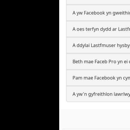
A yw Facebook yn gweithi
A oes terfyn dydd ar Las
A ddylai Lastfmuser hysby
Beth mae Faceb Pro yn ei 
Pam mae Facebook yn cym
A yw'n gyfreithlon lawrl