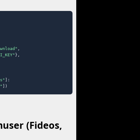
wnload"
,

I_KEY"
},

s"
]:

"
])
user (Fideos,