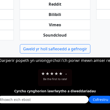
Reddit
Bilibili
Vimeo
Soundcloud
Gweld yr holl safleoedd a gefnogir
 Darperir popeth yn uniongyrchol i'ch porwr mewn amser rea
★
★
★
★
★
-
Be the first to rate!
Cyrchu cynghorion lawrlwytho a diweddariadau
Cofrestru