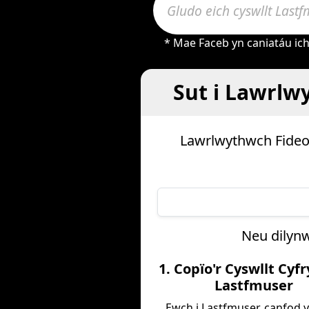
* Mae Faceb yn caniatáu ic
Sut i Lawrlw
Lawrlwythwch Fideo
Neu dilyn
1. Copïo'r Cyswllt Cyf
Lastfmuser
Ewch i Lastfmuser, canfod y