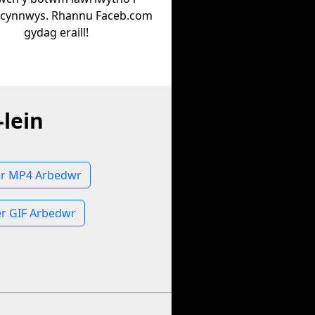
 cynnwys. Rhannu Faceb.com
gydag eraill!
lein
er MP4 Arbedwr
r GIF Arbedwr