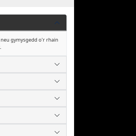
 neu gymysgedd o'r rhain
.