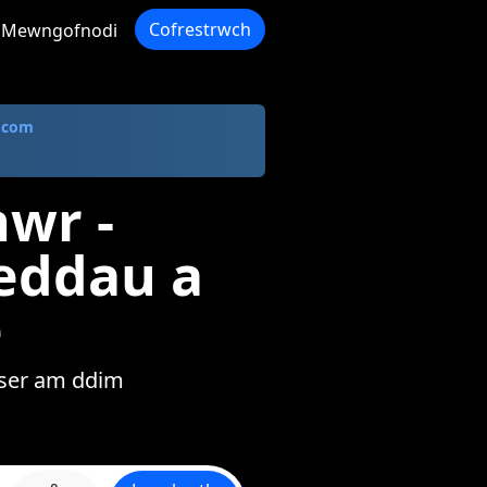
Cofrestrwch
Mewngofnodi
 com
wr -
eddau a
e
user am ddim