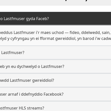
 o Lastfmuser gyda Faceb?
ddus Lastfmuser i'r maes uchod — fideo, ddelwedd, sain,
yd y cyfryngau yn ei fformat gwreiddiol, yn barod i'w cadw
o Lastfmuser?
ceb yn eu dychwelyd o Lastfmuser?
awdd Lastfmuser gwreiddiol?
user arnaf i ddefnyddio Facebook?
astfmuser HLS streams?