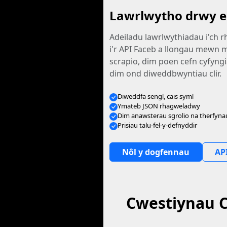
Lawrlwytho drwy e
Adeiladu lawrlwythiadau i'ch r
i'r API Faceb a llongau mewn
scrapio, dim poen cefn cyfyngi
dim ond diweddbwyntiau clir.
Diweddfa sengl, cais syml
Ymateb JSON rhagweladwy
Dim anawsterau sgrolio na therfyna
Prisiau talu-fel-y-defnyddir
Nôl y dogfennau
API
Cwestiynau C