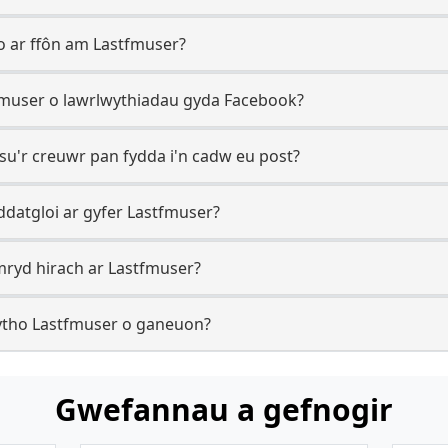
o ar ffôn am Lastfmuser?
tfmuser o lawrlwythiadau gyda Facebook?
su'r creuwr pan fydda i'n cadw eu post?
ddatgloi ar gyfer Lastfmuser?
ryd hirach ar Lastfmuser?
wytho Lastfmuser o ganeuon?
Gwefannau a gefnogir