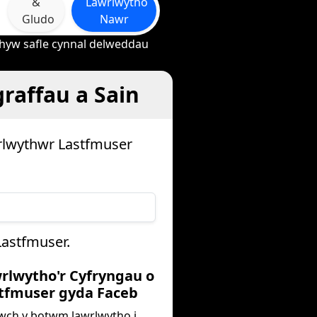
&
Lawrlwytho
Gludo
Nawr
rhyw safle cynnal delweddau
raffau a Sain
rlwythwr Lastfmuser
astfmuser.
wrlwytho'r Cyfryngau o
tfmuser gyda Faceb
iwch y botwm lawrlwytho i