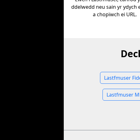
ddelwedd neu sain yr ydych ei
a chopïwch ei URL.
Dec
Lastfmuser Fi
Lastfmuser M