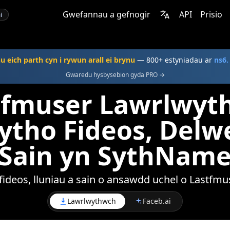
Gwefannau a gefnogir
API
Prisio
i
u eich parth cyn i rywun arall ei brynu
— 800+ estyniadau ar
ns6.
Gwaredu hysbysebion gyda PRO →
tfmuser Lawrlwyth
ytho Fideos, Delw
Sain yn SythNam
fideos, lluniau a sain o ansawdd uchel o Lastfm
Lawrlwythwch
Faceb.ai