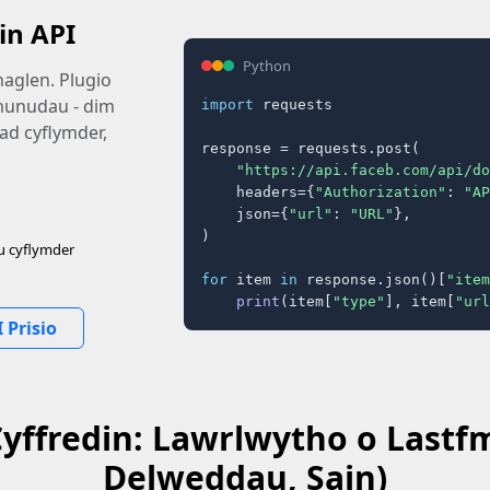
in API
Python
haglen. Plugio
 munudau - dim
import
 requests

ad cyflymder,
response = requests.post(

"https://api.faceb.com/api/do
    headers={
"Authorization"
: 
"AP
    json={
"url"
: 
"URL"
},

)

u cyflymder
for
 item 
in
 response.json()[
"item
print
(item[
"type"
], item[
"url
 Prisio
yffredin: Lawrlwytho o Lastfm
Delweddau, Sain)