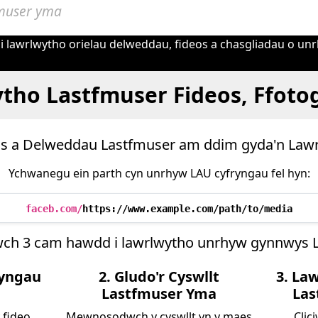
hi lawrlwytho orielau delweddau, fideos a chasgliadau o un
ytho Lastfmuser Fideos, Ffotog
s a Delweddau Lastfmuser am ddim gyda'n Law
Ychwanegu ein parth cyn unrhyw LAU cyfryngau fel hyn:
faceb.com/
https://www.example.com/path/to/media
wch 3 cam hawdd i lawrlwytho unrhyw gynnwys L
ryngau
2. Gludo'r Cyswllt
3. La
Lastfmuser Yma
Las
 fideo,
Mewnosodwch y cyswllt yn y maes
Clic