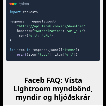
Python
import
 requests

response = requests.post(

"https://api.faceb.com/api/download"
,

    headers={
"Authorization"
: 
"API_KEY"
},

    json={
"url"
: 
"URL"
},

)

for
 item 
in
 response.json()[
"items"
]:

print
(item[
"type"
], item[
"url"
])
Faceb FAQ: Vista
Lightroom myndbönd,
myndir og hljóðskrár