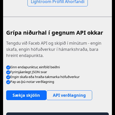
Lightroom Prófíll Áhorfandi
Grípa niðurhal í gegnum API okkar
Tengdu við Faceb API og skipið í mínútum - engin
skafa, engin höfuðverkur í hámarkshraða, bara
hreint endapunkta.
Einn endapunktur, einföld beiðni
Fyrirsjáanlegt JSON svar
Engin skafa eða hraða-takmarka höfuðverkur
Pay-as-þú-notar verðlagning
Sækja skjölin
API verðlagning