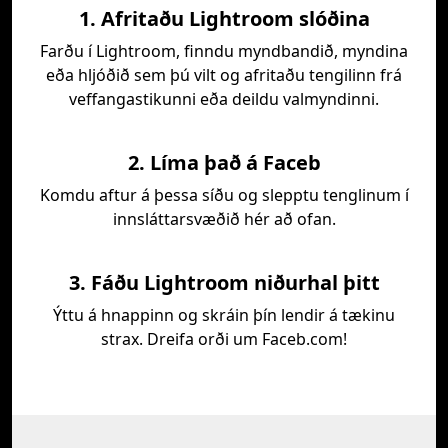
1. Afritaðu Lightroom slóðina
Farðu í Lightroom, finndu myndbandið, myndina
eða hljóðið sem þú vilt og afritaðu tengilinn frá
veffangastikunni eða deildu valmyndinni.
2. Líma það á Faceb
Komdu aftur á þessa síðu og slepptu tenglinum í
innsláttarsvæðið hér að ofan.
3. Fáðu Lightroom niðurhal þitt
Ýttu á hnappinn og skráin þín lendir á tækinu
strax. Dreifa orði um Faceb.com!