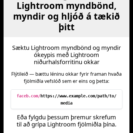
Lightroom myndbönd,
myndir og hljóð á tækið
þitt
Sæktu Lightroom myndbönd og myndir
ókeypis með Lightroom
niðurhalsforritinu okkar
Flýtileið — bættu léninu okkar fyrir framan hvaða
fjölmiðla vefslóð sem er eins og þetta:
faceb.com/
https://www.example.com/path/to/
media
Eða fylgdu þessum þremur skrefum
til að grípa Lightroom fjölmiðla þína.