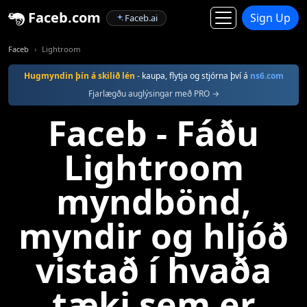
Faceb.com
Sign Up
Faceb.ai
Faceb
Lightroom
Hugmyndin þín á skilið lén
- kaupa, flytja og stjórna því á
ns6.com
Fjarlægðu auglýsingar með PRO →
Faceb - Fáðu
Lightroom
myndbönd,
myndir og hljóð
vistað í hvaða
tæki sem er