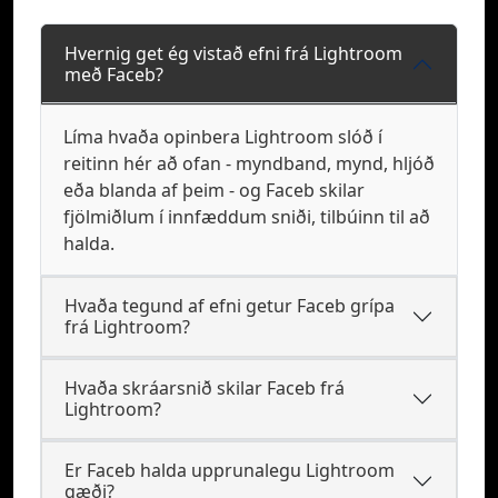
Hvernig get ég vistað efni frá Lightroom
með Faceb?
Líma hvaða opinbera Lightroom slóð í
reitinn hér að ofan - myndband, mynd, hljóð
eða blanda af þeim - og Faceb skilar
fjölmiðlum í innfæddum sniði, tilbúinn til að
halda.
Hvaða tegund af efni getur Faceb grípa
frá Lightroom?
Hvaða skráarsnið skilar Faceb frá
Lightroom?
Er Faceb halda upprunalegu Lightroom
gæði?