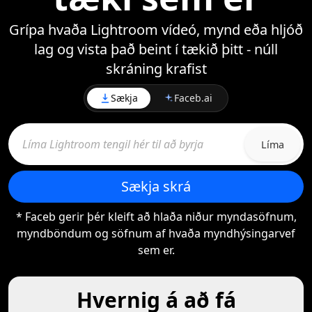
Grípa hvaða Lightroom vídeó, mynd eða hljóð
lag og vista það beint í tækið þitt - núll
skráning krafist
Sækja
Faceb.ai
Líma
Sækja skrá
* Faceb gerir þér kleift að hlaða niður myndasöfnum,
myndböndum og söfnum af hvaða myndhýsingarvef
sem er.
Hvernig á að fá