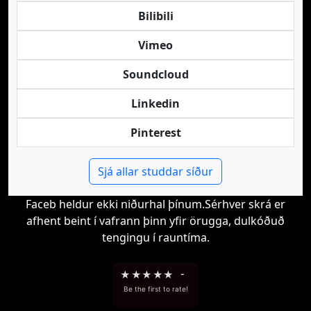
Bilibili
Vimeo
Soundcloud
Linkedin
Pinterest
Sjá allar studdar síður
Faceb heldur ekki niðurhal þínum.Sérhver skrá er
afhent beint í vafrann þinn yfir örugga, dulkóðuð
tengingu í rauntíma.
★
★
★
★
★
-
Be the first to rate!