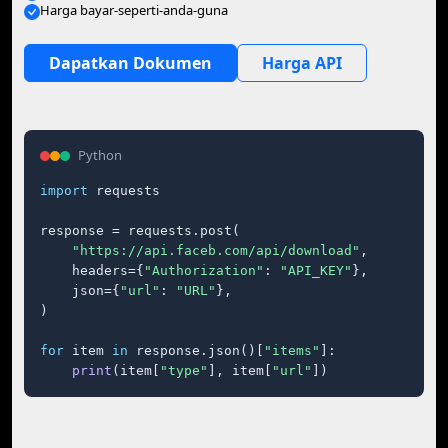
Harga bayar-seperti-anda-guna
Dapatkan Dokumen
Harga API
Python
import
 requests

response = requests.post(

"https://api.faceb.com/api/download"
,

    headers={
"Authorization"
: 
"API_KEY"
},

    json={
"url"
: 
"URL"
},

)

for
 item 
in
 response.json()[
"items"
]:

print
(item[
"type"
], item[
"url"
])