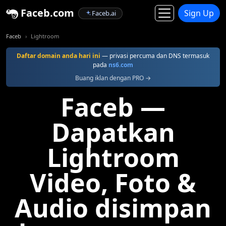
Faceb.com
Sign Up
Faceb.ai
Faceb
Lightroom
Daftar domain anda hari ini
— privasi percuma dan DNS termasuk
pada
ns6.com
Buang iklan dengan PRO →
Faceb —
Dapatkan
Lightroom
Video, Foto &
Audio disimpan