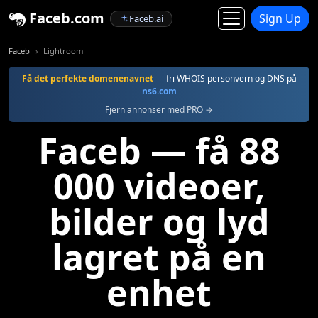
Faceb.com
Sign Up
Faceb.ai
Faceb
Lightroom
Få det perfekte domenenavnet
— fri WHOIS personvern og DNS på
ns6.com
Fjern annonser med PRO →
Faceb — få 88
000 videoer,
bilder og lyd
lagret på en
enhet