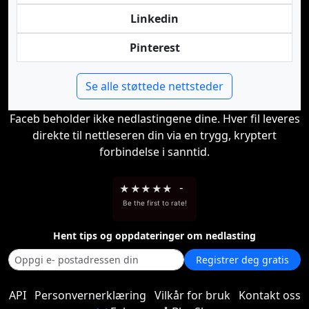
Linkedin
Pinterest
Se alle støttede nettsteder
Faceb beholder ikke nedlastingene dine. Hver fil leveres
direkte til nettleseren din via en trygg, kryptert
forbindelse i sanntid.
★
★
★
★
★
-
Be the first to rate!
Hent tips og oppdateringer om nedlasting
Registrer deg gratis
API
Personvernerklæring
Vilkår for bruk
Kontakt oss