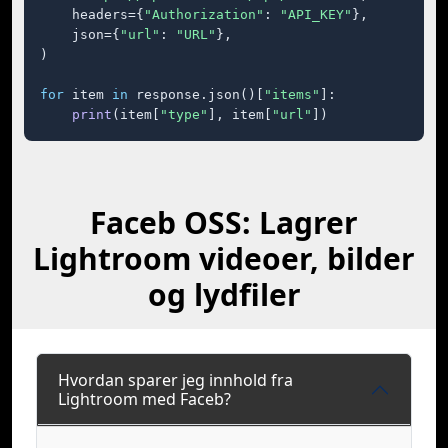
    headers={
"Authorization"
: 
"API_KEY"
},

    json={
"url"
: 
"URL"
},

)

for
 item 
in
 response.json()[
"items"
]:

print
(item[
"type"
], item[
"url"
])
Faceb OSS: Lagrer
Lightroom videoer, bilder
og lydfiler
Hvordan sparer jeg innhold fra
Lightroom med Faceb?