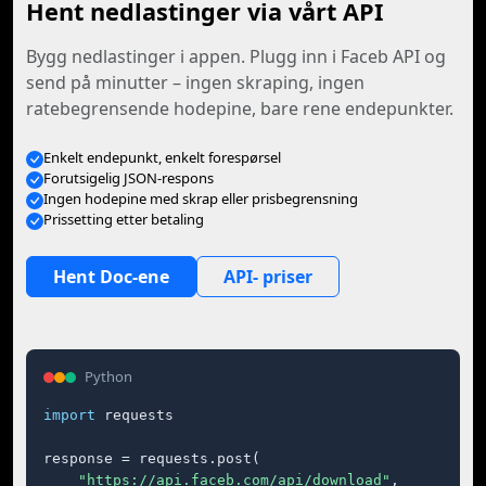
Hent nedlastinger via vårt API
Bygg nedlastinger i appen. Plugg inn i Faceb API og
send på minutter – ingen skraping, ingen
ratebegrensende hodepine, bare rene endepunkter.
Enkelt endepunkt, enkelt forespørsel
Forutsigelig JSON-respons
Ingen hodepine med skrap eller prisbegrensning
Prissetting etter betaling
Hent Doc-ene
API- priser
Python
import
 requests

response = requests.post(

"https://api.faceb.com/api/download"
,
