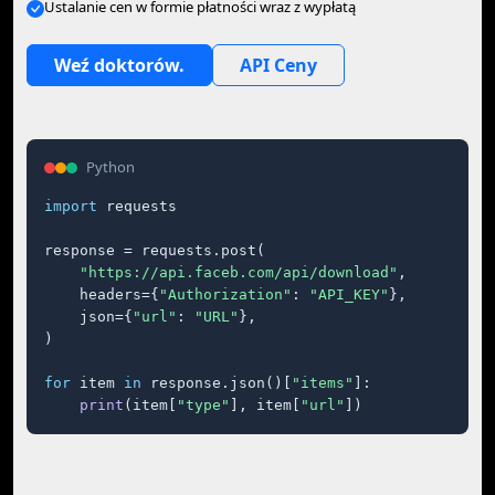
Ustalanie cen w formie płatności wraz z wypłatą
Weź doktorów.
API Ceny
Python
import
 requests

response = requests.post(

"https://api.faceb.com/api/download"
,

    headers={
"Authorization"
: 
"API_KEY"
},

    json={
"url"
: 
"URL"
},

)

for
 item 
in
 response.json()[
"items"
]:

print
(item[
"type"
], item[
"url"
])