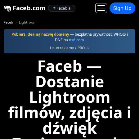
Faceb.com
Sign Up
Faceb.ai
Faceb
Lightroom
Pobierz idealną nazwę domeny
— bezpłatna prywatność WHOIS i
DNS na
ns6.com
Usuń reklamy z PRO →
Faceb —
Dostanie
Lightroom
filmów, zdjęcia i
dźwięk