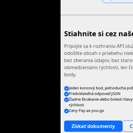
Stiahnite si cez naš
Pripojte sa k rozhraniu API sl
odošlite obsah v priebehu nie
bez zberania údajov, bez staros
obmedzeniami rýchlosti, len č
body.
Jeden koncový bod, jednoduchá po
Predvídateľná odpoveď JSON
Žiadne škrabanie alebo bolesti hlav
rýchlosti
Ceny Pay-as-you-go
Získať dokumenty
C