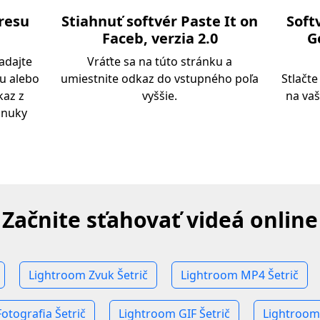
dresu
Stiahnuť softvér Paste It on
Soft
Faceb, verzia 2.0
G
adajte
Vráťte sa na túto stránku a
u alebo
umiestnite odkaz do vstupného poľa
Stlačte
kaz z
vyššie.
na vaš
onuky
Začnite sťahovať videá online
Lightroom Zvuk Šetrič
Lightroom MP4 Šetrič
otografia Šetrič
Lightroom GIF Šetrič
Lightroom 