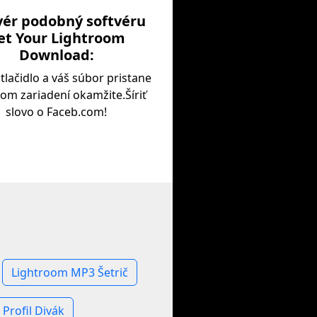
vér podobný softvéru
et Your Lightroom
Download:
 tlačidlo a váš súbor pristane
om zariadení okamžite.Šíriť
slovo o Faceb.com!
Lightroom MP3 Šetrič
Profil Divák