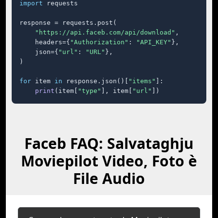
import
 requests

response = requests.post(

"https://api.faceb.com/api/download"
,

    headers={
"Authorization"
: 
"API_KEY"
},

    json={
"url"
: 
"URL"
},

)

for
 item 
in
 response.json()[
"items"
]:

print
(item[
"type"
], item[
"url"
])
Faceb FAQ: Salvataghju
Moviepilot Video, Foto è
File Audio