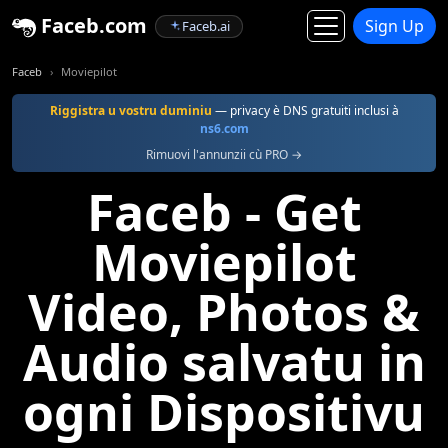
Faceb.com
Sign Up
Faceb.ai
Faceb
Moviepilot
Riggistra u vostru duminiu
— privacy è DNS gratuiti inclusi à
ns6.com
Rimuovi l'annunzii cù PRO →
Faceb - Get
Moviepilot
Video, Photos &
Audio salvatu in
ogni Dispositivu