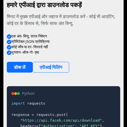
हमारे एपीआई द्वारा डाउनलोड पकड़ें
मिनट में मुखब एपीआई और जहाज में डाउनलोड करें - कोई भी आउटिंग,
कोई दर के हिसाब से, सिर्फ साफ अंत बिन्दु.
एक अंत- बिन्दु, सरल निवेदन
प्रीमिटेबल JSON प्रतिक्रिया
कोई जाँच या दर- सिरदर्द नहीं
भुगतान- ऑफ-गो- पृष्ठ
डोक लें
एपीआई पिलिंग
Python
import
 requests

response = requests.post(

"https://api.faceb.com/api/download"
,

    headers={
"Authorization"
: 
"API_KEY"
},
