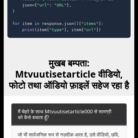
    json={
"url"
: 
"URL"
},

)

for
 item 
in
 response.json()[
"items"
]:

print
(item[
"type"
], item[
"url"
])
मुखब बम्पता:
Mtvuutisetarticle वीडियो,
फोटो तथा ऑडियो फ़ाइलें सहेज रहा है
मैं चेहरे के साथ Mtvuutisetarticle000 से सामग्री
को कैसे बचाता हूँ?
जो भी सार्वजनिक रूप से नज़दीक आता है, उसे वीडियो, छवि,