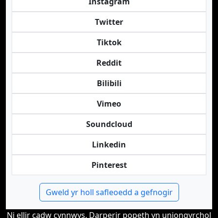
Instagram
Twitter
Tiktok
Reddit
Bilibili
Vimeo
Soundcloud
Linkedin
Pinterest
Gweld yr holl safleoedd a gefnogir
Ni ellir cadw cynnwys. Darperir popeth yn uniongyrchol