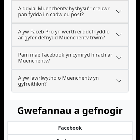
A ddylai Muenchentv hysbysu'r creuwr
pan fydda i'n cadw eu post?
A yw Faceb Pro yn werth ei ddefnyddio
ar gyfer defnydd Muenchentv trwm?
Pam mae Facebook yn cymryd hirach ar
Muenchentv?
A yw lawrlwytho o Muenchentv yn
gyfreithlon?
Gwefannau a gefnogir
Facebook