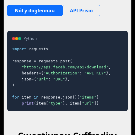
Nôl y dogfennau
API Prisio
Python
import
 requests

response = requests.post(

"https://api.faceb.com/api/download"
,

    headers={
"Authorization"
: 
"API_KEY"
},

    json={
"url"
: 
"URL"
},

)

for
 item 
in
 response.json()[
"items"
]:

print
(item[
"type"
], item[
"url"
])