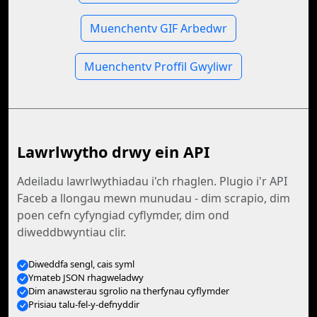
Muenchentv GIF Arbedwr
Muenchentv Proffil Gwyliwr
Lawrlwytho drwy ein API
Adeiladu lawrlwythiadau i'ch rhaglen. Plugio i'r API
Faceb a llongau mewn munudau - dim scrapio, dim
poen cefn cyfyngiad cyflymder, dim ond
diweddbwyntiau clir.
Diweddfa sengl, cais syml
Ymateb JSON rhagweladwy
Dim anawsterau sgrolio na therfynau cyflymder
Prisiau talu-fel-y-defnyddir