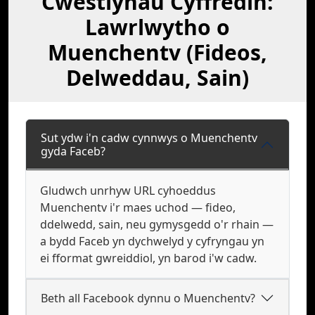
Cwestiynau Cyffredin:
Lawrlwytho o
Muenchentv (Fideos,
Delweddau, Sain)
Sut ydw i'n cadw cynnwys o Muenchentv
gyda Faceb?
Gludwch unrhyw URL cyhoeddus
Muenchentv i'r maes uchod — fideo,
ddelwedd, sain, neu gymysgedd o'r rhain —
a bydd Faceb yn dychwelyd y cyfryngau yn
ei fformat gwreiddiol, yn barod i'w cadw.
Beth all Facebook dynnu o Muenchentv?