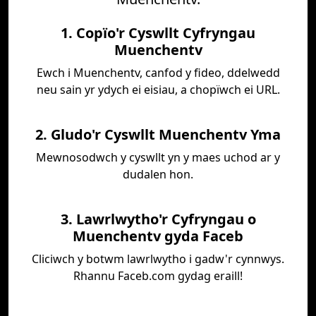
1. Copïo'r Cyswllt Cyfryngau
Muenchentv
Ewch i Muenchentv, canfod y fideo, ddelwedd
neu sain yr ydych ei eisiau, a chopïwch ei URL.
2. Gludo'r Cyswllt Muenchentv Yma
Mewnosodwch y cyswllt yn y maes uchod ar y
dudalen hon.
3. Lawrlwytho'r Cyfryngau o
Muenchentv gyda Faceb
Cliciwch y botwm lawrlwytho i gadw'r cynnwys.
Rhannu Faceb.com gydag eraill!