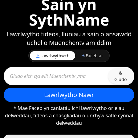
Sain yn
SythName
Lawrlwytho fideos, lluniau a sain o ansawdd
uchel o Muenchentv am ddim
Lawrlwythwch
Faceb.ai
&
Gludo
Lawrlwytho Nawr
* Mae Faceb yn caniatáu ichi lawrlwytho orielau
delweddau, fideos a chasgliadau o unrhyw safle cynnal
delweddau