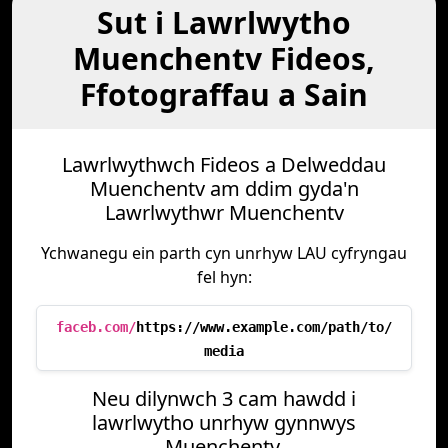
Sut i Lawrlwytho
Muenchentv Fideos,
Ffotograffau a Sain
Lawrlwythwch Fideos a Delweddau
Muenchentv am ddim gyda'n
Lawrlwythwr Muenchentv
Ychwanegu ein parth cyn unrhyw LAU cyfryngau
fel hyn:
faceb.com/
https://www.example.com/path/to/
media
Neu dilynwch 3 cam hawdd i
lawrlwytho unrhyw gynnwys
Muenchentv.