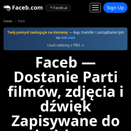
Faceb.com
Sign Up
Faceb.ai
Faceb
Parti
Twój pomysł zasługuje na domenę.
— kup, transfer i zarządzanie tym
na
ns6.com
Usuń reklamy z PRO →
Faceb —
Dostanie Parti
filmów, zdjęcia i
dźwięk
Zapisywane do