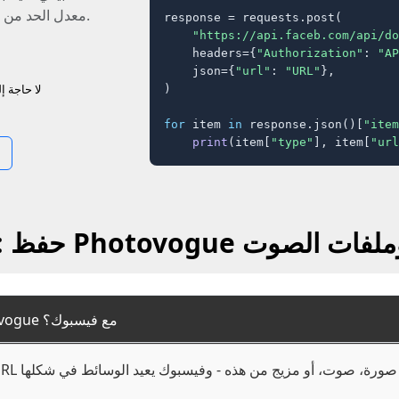
معدل الحد من الصداع، فقط النقاط النهائية النظيفة.
response = requests.post(

"https://api.faceb.com/api/do
    headers={
"Authorization"
: 
"AP
    json={
"url"
: 
"URL"
},

لا حاجة 
)

for
 item 
in
 response.json()[
"item
print
(item[
"type"
], item[
"url
 فيديو، الصور وملفات الصوت
كيف أحفظ محتوى من Photovogue مع فيسبوك؟