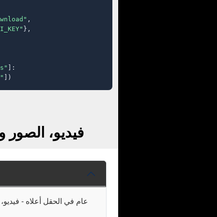
wnload"
,

I_KEY"
},

s"
]:

"
])
فيسبوك FAQ: حفظ Photovogue