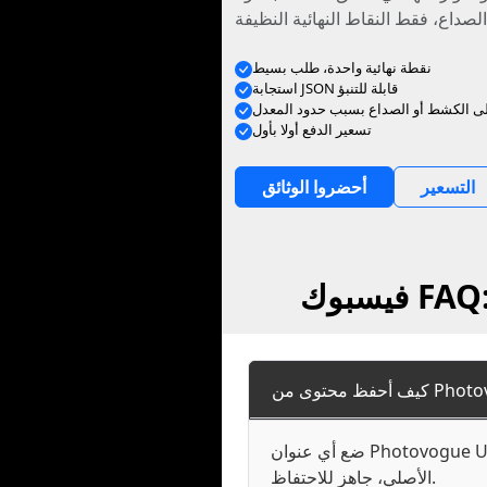
نقطة نهائية واحدة، طلب بسيط
استجابة JSON قابلة للتنبؤ
إلى الكشط أو الصداع بسبب حدود المعدل
تسعير الدفع أولا بأول
التسعير
أحضروا الوثائق
ضع أي عنوان Photovogue URL عام في الحقل أعلاه - فيديو، صورة، صوت، أو مزيج من هذه - وفيسبوك يعيد الوسائط في شكلها
الأصلي، جاهز للاحتفاظ.