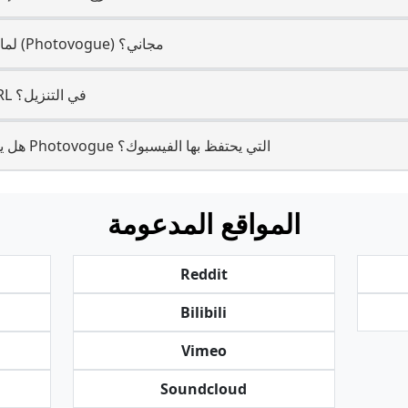
لماذا تدفع لـ (فيسبوك برو) إذا كان (Photovogue) مجاني؟
ماذا لو فشل Photovogue URL في التنزيل؟
هل يمكنني إعادة استخدام الصور الـ Photovogue التي يحتفظ بها الفيسبوك؟
المواقع المدعومة
Reddit
Bilibili
Vimeo
Soundcloud