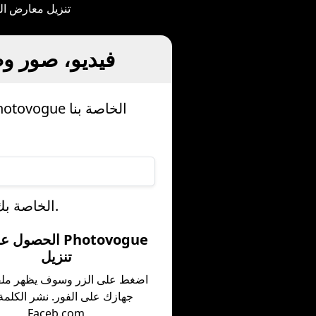
* يتيح لك موقع ceb
كيف تحصل على hotovogue
قم بتنزيل مقاطع الفيديو والصور Photovogue مجانًا باستخدام أداة التنزيل Photovogue الخاصة بنا
أو اتبع هذه الخطوات الثلاث للحصول على وسائط Photovogue الخاصة بك.
تنزيل
اضغط على الزر وسوف يظهر مل
جهازك على الفور. نشر الكلمة
Faceb.com