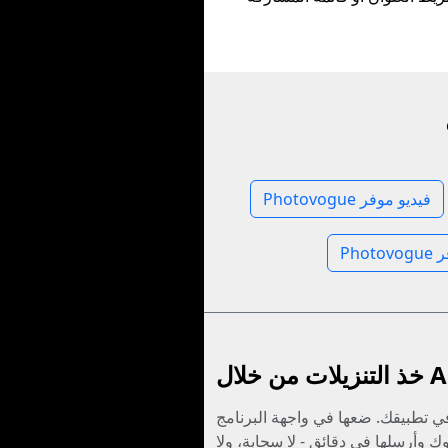
Photovogue فيديو موفر
فر
 من خلال API
ي تطبيقك. ضعها في واجهة البرنامج
ك وأرسلها في دقائق - لا سحابة، ولا