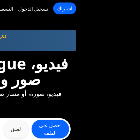
اشتراك
تسجيل الدخول
التسعي
فكر
صور و
خذ أي Photovogue فيديو، صور
احصل على
لصق
الملف