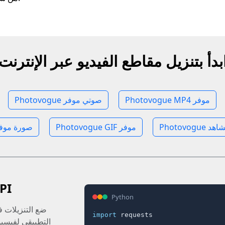
بدأ بتنزيل مقاطع الفيديو عبر الإنترنت
Photovogue MP4 موفر
Photovogue صوتي موفر
 مشاهد
Photovogue GIF موفر
Photovogue صورة مو
خذ التنزيلات
Python
ضع التنزيلات ف
import
 requests

التطبيقي لفيسبو