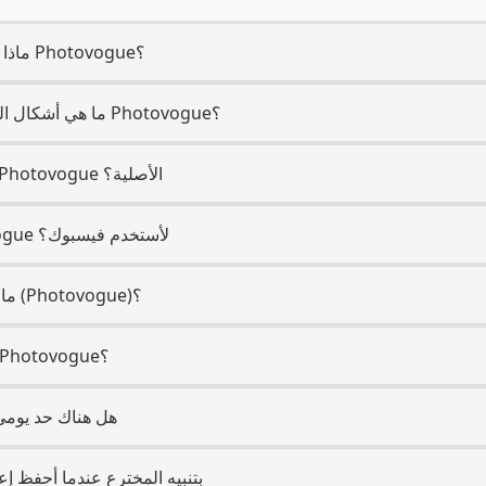
ماذا يمكن لفيسبوك أن يستخرج من Photovogue؟
ما هي أشكال الملفات التي يعيدها فيسبوك من Photovogue؟
هل يحافظ فيسبوك على جودة Photovogue الأصلية؟
هل أحتاج إلى حساب Photovogue لأستخدم فيسبوك؟
ما الذي يجعل (فيسبوك) مناسباً لـ (Photovogue)؟
هل يعمل الفيسبوك على هاتف Photovogue؟
هل هناك حد يومي
هل يقوم Photovogue بتنبيه المخترع عندما أحفظ