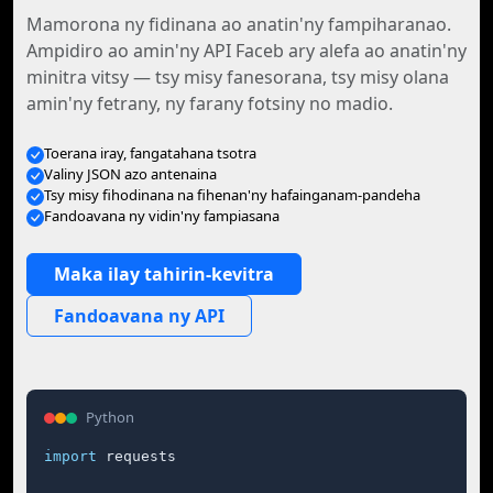
Mamorona ny fidinana ao anatin'ny fampiharanao.
Ampidiro ao amin'ny API Faceb ary alefa ao anatin'ny
minitra vitsy — tsy misy fanesorana, tsy misy olana
amin'ny fetrany, ny farany fotsiny no madio.
Toerana iray, fangatahana tsotra
Valiny JSON azo antenaina
Tsy misy fihodinana na fihenan'ny hafainganam-pandeha
Fandoavana ny vidin'ny fampiasana
Maka ilay tahirin-kevitra
Fandoavana ny API
Python
import
 requests
