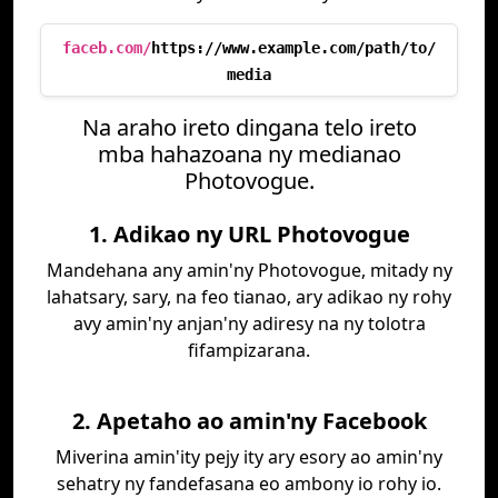
faceb.com/
https://www.example.com/path/to/
media
Na araho ireto dingana telo ireto
mba hahazoana ny medianao
Photovogue.
1. Adikao ny URL Photovogue
Mandehana any amin'ny Photovogue, mitady ny
lahatsary, sary, na feo tianao, ary adikao ny rohy
avy amin'ny anjan'ny adiresy na ny tolotra
fifampizarana.
2. Apetaho ao amin'ny Facebook
Miverina amin'ity pejy ity ary esory ao amin'ny
sehatry ny fandefasana eo ambony io rohy io.