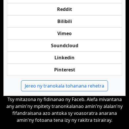
Reddit
Bilibili
Vimeo
Soundcloud
Linkedin
Pinterest
Jereo ny tranokala tohanana rehetra
Tsy mitazona ny fidinanao ny Faceb. Alefa mivantana
any amin'ny mpitety tranonkalanao amin'ny alalan'ny
fifandraisana azo antoka sy voasoratra anarana
amin'ny fotoana tena izy ny rakitra tsirairay.