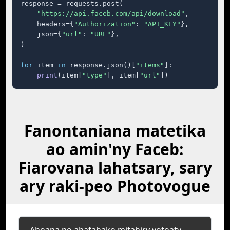
response = requests.post(

"https://api.faceb.com/api/download"
,

    headers={
"Authorization"
: 
"API_KEY"
},

    json={
"url"
: 
"URL"
},

)

for
 item 
in
 response.json()[
"items"
]:

print
(item[
"type"
], item[
"url"
])
Fanontaniana matetika
ao amin'ny Faceb:
Fiarovana lahatsary, sary
ary raki-peo Photovogue