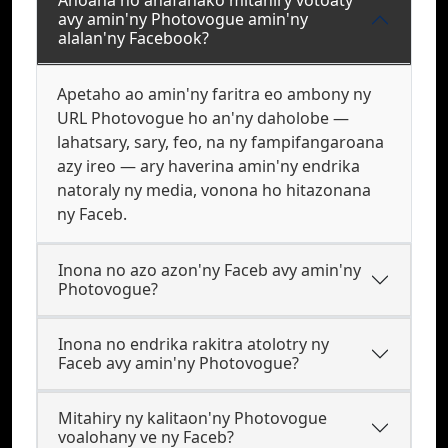
Ahoana no ahafahako mitahiry votoaty
avy amin'ny Photovogue amin'ny
alalan'ny Facebook?
Apetaho ao amin'ny faritra eo ambony ny
URL Photovogue ho an'ny daholobe —
lahatsary, sary, feo, na ny fampifangaroana
azy ireo — ary haverina amin'ny endrika
natoraly ny media, vonona ho hitazonana
ny Faceb.
Inona no azo azon'ny Faceb avy amin'ny
Photovogue?
Inona no endrika rakitra atolotry ny
Faceb avy amin'ny Photovogue?
Mitahiry ny kalitaon'ny Photovogue
voalohany ve ny Faceb?