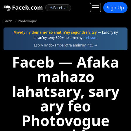
Faceb.com
Sign Up
Faceb.ai
Faceb
Photovogue
Mividy ny domain-nao anatin'ny segondra vitsy
— karohy ny
faran'ny teny 800+ ao amin'ny
ns6.com
Esory ny dokambarotra amin'ny PRO →
Faceb — Afaka
mahazo
lahatsary, sary
ary feo
Photovogue