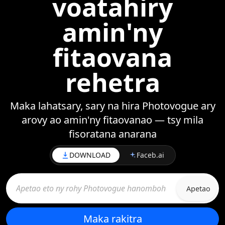
voatahiry
amin'ny
fitaovana
rehetra
Maka lahatsary, sary na hira Photovogue ary
arovy ao amin'ny fitaovanao — tsy mila
fisoratana anarana
DOWNLOAD
Faceb.ai
Apetao
Maka rakitra