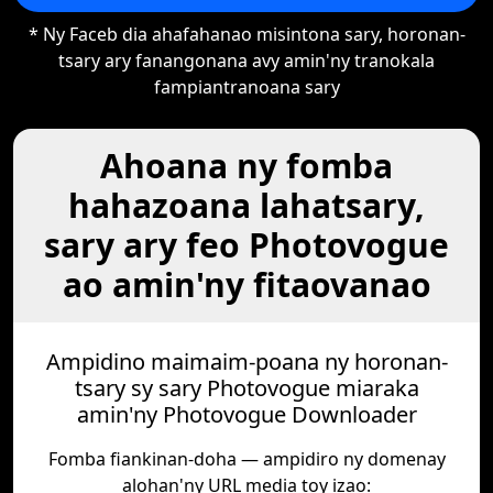
* Ny Faceb dia ahafahanao misintona sary, horonan-
tsary ary fanangonana avy amin'ny tranokala
fampiantranoana sary
Ahoana ny fomba
hahazoana lahatsary,
sary ary feo Photovogue
ao amin'ny fitaovanao
Ampidino maimaim-poana ny horonan-
tsary sy sary Photovogue miaraka
amin'ny Photovogue Downloader
Fomba fiankinan-doha — ampidiro ny domenay
alohan'ny URL media toy izao: