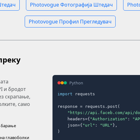
Штедач
Photovogue Фотографија Штедач
Phot
Photovogue Профил Прегледувач
преку
шата
Python
PI и бродот
import
 requests

ез скрапање,
олките, само
response = requests.post(

"https://api.faceb.com/api/do
    headers={
"Authorization"
: 
"AP
    json={
"url"
: 
"URL"
},

о барање
)

на главоболки