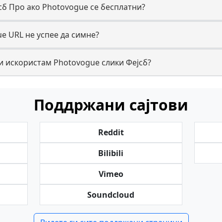
сб Про ако Photovogue се бесплатни?
e URL не успее да симне?
и искористам Photovogue слики Фејсб?
Поддржани сајтови
Reddit
Bilibili
Vimeo
Soundcloud