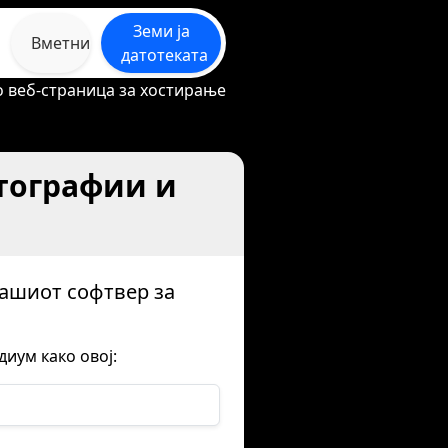
Земи ја
Вметни
датотеката
ло веб-страница за хостирање
отографии и
нашиот софтвер за
иум како овој: