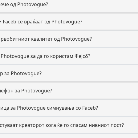
ече од Photovogue?
 Faceb се враќаат од Photovogue?
првобитниот квалитет од Photovogue?
 Photovogue за да го користам Фејсб?
р за Photovogue?
лефон за Photovogue?
ица за Photovogue симнувања со Faceb?
стуваат креаторот кога ќе го спасам нивниот пост?