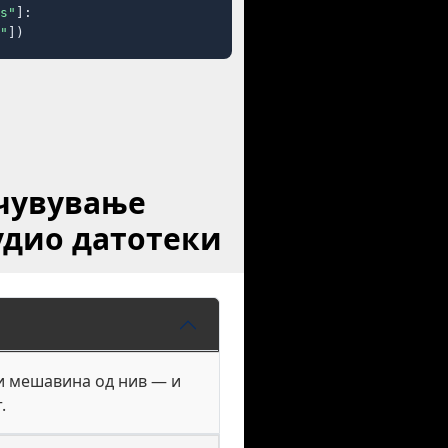
s"
]:

"
])
ачувување
удио датотеки
ли мешавина од нив — и
.