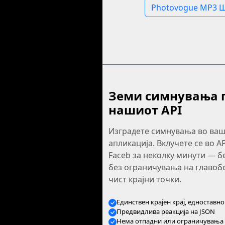
Photovogue MP3 
Земи симнувања 
нашиот API
Изградете симнувања во ва
апликација. Вклучете се во A
Faceb за неколку минути — б
без ограничувања на главоб
чист крајни точки.
Единствен крајен крај, едноставн
Предвидлива реакција на JSON
Нема отпадни или ограничувања 