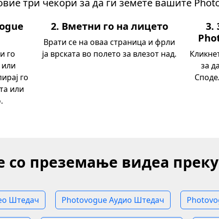
овие три чекори за да ги земете вашите Pho
vogue
2. Вметни го на лицето
3.
Pho
Врати се на оваа страница и фрли
и го
ја врската во полето за влезот над.
Кликне
 или
за д
пирај го
Споде
та или
.
е со преземање видеа преку
ео Штедач
Photovogue Аудио Штедач
Photovo