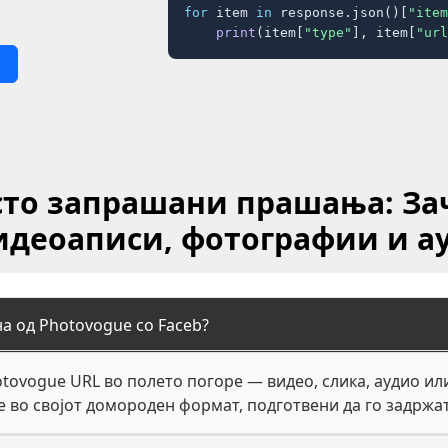
for
 item 
in
 response.json()[
"item
print
(item[
"type"
], item[
"url
сто запрашани прашања: З
идеоаписи, фотографии и а
а од Photovogue со Faceb?
hotovogue URL во полето погоре — видео, слика, аудио и
е во својот домороден формат, подготвени да го задржат