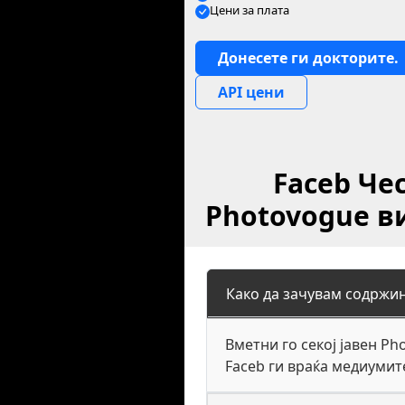
Цени за плата
Донесете ги докторите.
API цени
Faceb Че
Photovogue в
Како да зачувам содржин
Вметни го секој јавен P
Faceb ги враќа медиумит