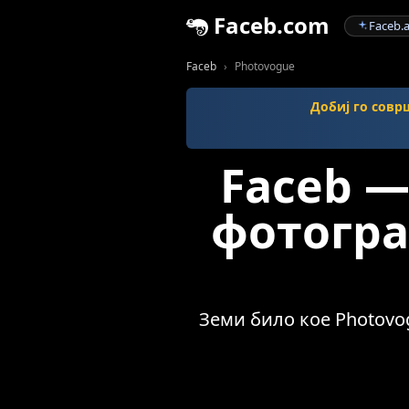
Faceb.com
Faceb.a
Faceb
Photovogue
Добиј го совр
Faceb —
фотогра
Земи било кое Photovog