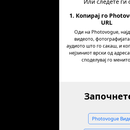
Или следете ги 
1. Копирај го Photo
URL
Оди на Photovogue, најд
видеото, фотографијата
аудиото што го сакаш, и ко
нејзиниот врски од адреса
споделувај го менито
Започнет
Photovogue Вид