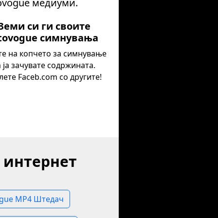
tovogue медиуми.
 Земи си ги своите
tovogue симнувања
те на копчето за симнување
а ја зачувате содржината.
лете Faceb.com со другите!
 интернет
gue MP4 Штедач