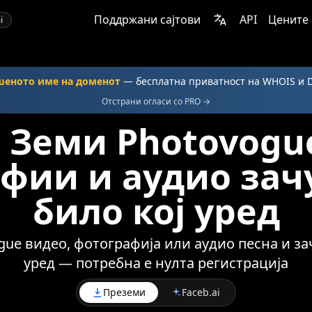
Поддржани сајтови
API
Цените
i
шеното име на доменот
— бесплатна приватност на WHOIS и 
Отстрани огласи со PRO →
 Земи Photovogu
фии и аудио зач
било кој уред
ue видео, фотографија или аудио песна и зач
уред — потребна е нулта регистрација
Преземи
Faceb.ai