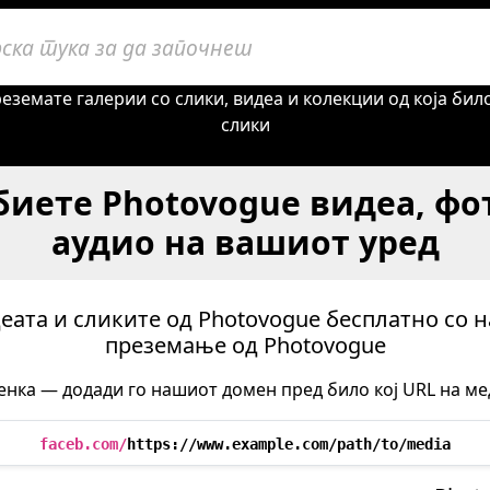
еземате галерии со слики, видеа и колекции од која би
слики
биете Photovogue видеа, ф
аудио на вашиот уред
еата и сликите од Photovogue бесплатно со 
преземање од Photovogue
енка — додади го нашиот домен пред било кој URL на мед
faceb.com/
https://www.example.com/path/to/media