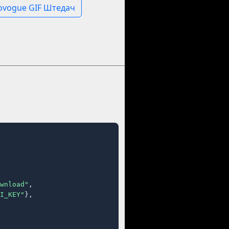
ovogue GIF Штедач
wnload"
,

I_KEY"
},
