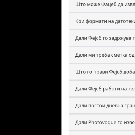
Што може Фацеб да извл
Кои формати на датотеки
Дали Фејсб го задржува 
Дали ми треба сметка од
Што го прави Фејсб доба
Дали Фејсб работи на те
Дали постои дневна гран
Дали Photovogue го изве