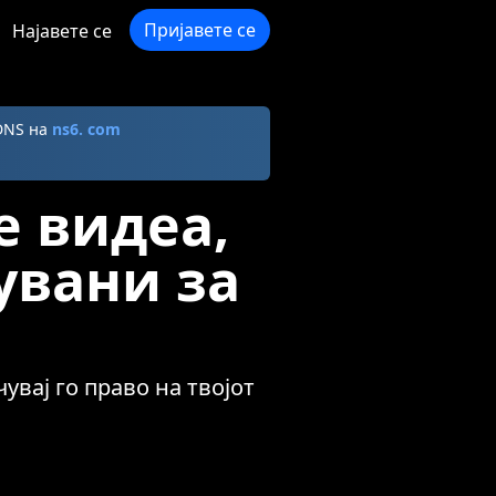
Пријавете се
Најавете се
DNS на
ns6. com
e видеа,
увани за
увај го право на твојот