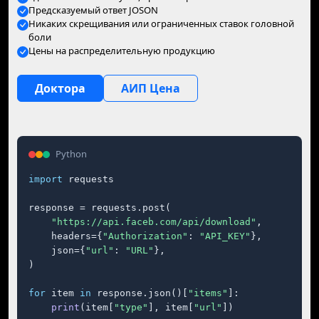
Предсказуемый ответ JOSON
Никаких скрещивания или ограниченных ставок головной
боли
Цены на распределительную продукцию
Доктора
АИП Цена
Python
import
 requests

response = requests.post(

"https://api.faceb.com/api/download"
,

    headers={
"Authorization"
: 
"API_KEY"
},

    json={
"url"
: 
"URL"
},

)

for
 item 
in
 response.json()[
"items"
]:

print
(item[
"type"
], item[
"url"
])