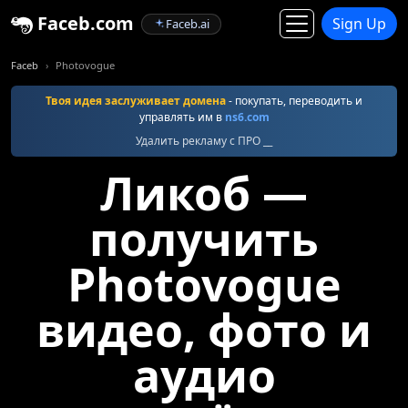
Faceb.com
Sign Up
Faceb.ai
Faceb
Photovogue
Твоя идея заслуживает домена
- покупать, переводить и
управлять им в
ns6.com
Удалить рекламу с ПРО __
Ликоб —
получить
Photovogue
видео, фото и
аудио