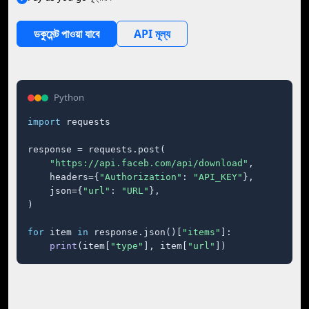
ডকুমেন্ট পাওয়া যাবে
API মূল্য
Python
import
 requests

response = requests.post(

"https://api.faceb.com/api/download"
,

    headers={
"Authorization"
: 
"API_KEY"
},

    json={
"url"
: 
"URL"
},

)

for
 item 
in
 response.json()[
"items"
]:

print
(item[
"type"
], item[
"url"
])