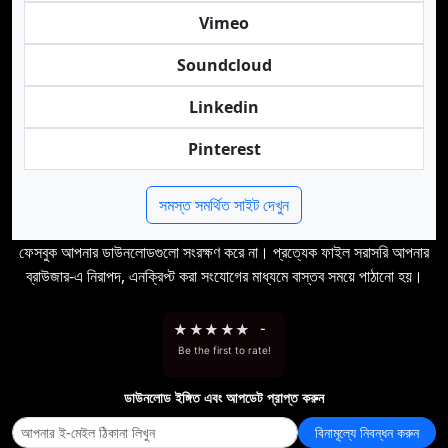
Vimeo
Soundcloud
Linkedin
Pinterest
সমস্ত সমর্থিত সাইট দেখুন
ফেসবুক আপনার ডাউনলোডগুলো সংরক্ষণ করে না। প্রত্যেক ফাইল সরাসরি আপনার
ব্রাউজার-এ নিরাপদ, এনক্রিপ্ট করা সংযোগের মাধ্যমে বাস্তব সময়ে পাঠানো হয়।
★
★
★
★
★
-
Be the first to rate!
ডাউনলোড ইঙ্গিত এবং আপডেট প্রাপ্ত করুন
বিনামূল্যে নিবন্ধন করুন