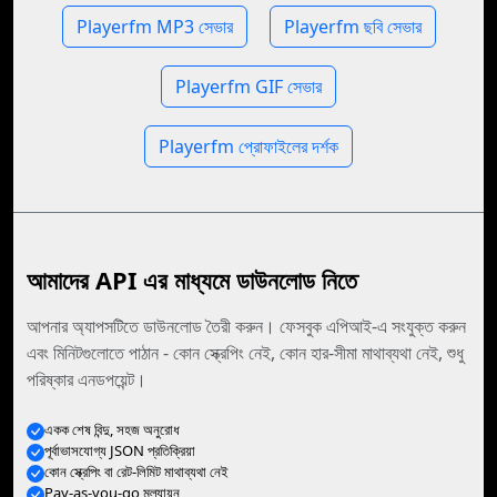
Playerfm MP3 সেভার
Playerfm ছবি সেভার
Playerfm GIF সেভার
Playerfm প্রোফাইলের দর্শক
আমাদের API এর মাধ্যমে ডাউনলোড নিতে
আপনার অ্যাপসটিতে ডাউনলোড তৈরী করুন। ফেসবুক এপিআই-এ সংযুক্ত করুন
এবং মিনিটগুলোতে পাঠান - কোন স্ক্রেপিং নেই, কোন হার-সীমা মাথাব্যথা নেই, শুধু
পরিষ্কার এনডপয়েন্ট।
একক শেষ বিন্দু, সহজ অনুরোধ
পূর্বাভাসযোগ্য JSON প্রতিক্রিয়া
কোন স্ক্রেপিং বা রেট-লিমিট মাথাব্যথা নেই
Pay-as-you-go মূল্যায়ন