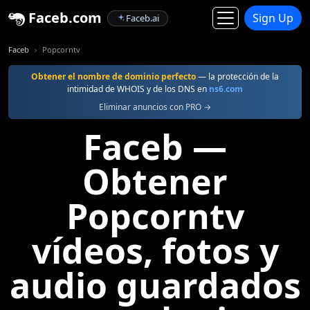
Faceb.com
Sign Up
Faceb.ai
Faceb
Popcorntv
Obtener el nombre de dominio perfecto
— la protección de la
intimidad de WHOIS y de los DNS en
ns6.com
Eliminar anuncios con PRO →
Faceb —
Obtener
Popcorntv
vídeos, fotos y
audio guardados