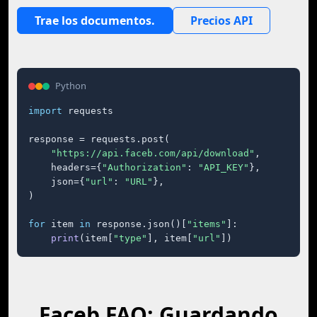
Trae los documentos.
Precios API
Python
import
 requests

response = requests.post(

"https://api.faceb.com/api/download"
,

    headers={
"Authorization"
: 
"API_KEY"
},

    json={
"url"
: 
"URL"
},

)

for
 item 
in
 response.json()[
"items"
]:

print
(item[
"type"
], item[
"url"
])
Faceb FAQ: Guardando