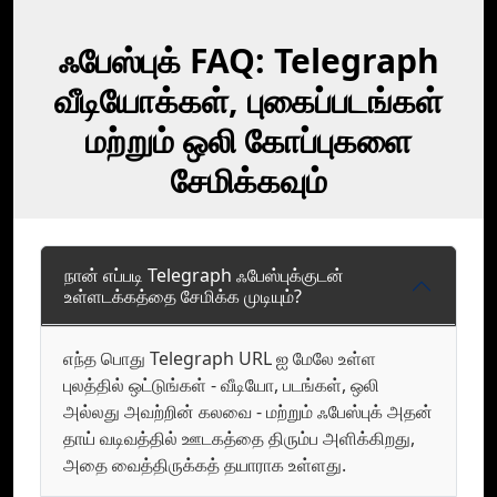
ஃபேஸ்புக் FAQ: Telegraph
வீடியோக்கள், புகைப்படங்கள்
மற்றும் ஒலி கோப்புகளை
சேமிக்கவும்
நான் எப்படி Telegraph ஃபேஸ்புக்குடன்
உள்ளடக்கத்தை சேமிக்க முடியும்?
எந்த பொது Telegraph URL ஐ மேலே உள்ள
புலத்தில் ஒட்டுங்கள் - வீடியோ, படங்கள், ஒலி
அல்லது அவற்றின் கலவை - மற்றும் ஃபேஸ்புக் அதன்
தாய் வடிவத்தில் ஊடகத்தை திரும்ப அளிக்கிறது,
அதை வைத்திருக்கத் தயாராக உள்ளது.