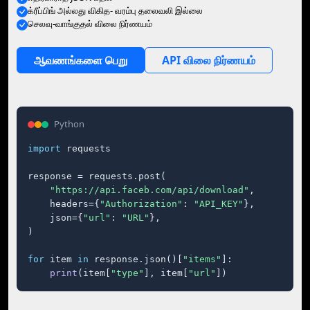
க்ரீப்பிங் அல்லது விகித- வரம்பு தலைவலி இல்லை
செலவு-வாங்குதல் விலை நிர்ணயம்
ஆவணங்களை பெறு
API விலை நிர்ணயம்
Python
import
 requests

response = requests.post(

"https://api.faceb.com/api/download"
,

    headers={
"Authorization"
: 
"API_KEY"
},

    json={
"url"
: 
"URL"
},

)

for
 item 
in
 response.json()[
"items"
]:

print
(item[
"type"
], item[
"url"
])