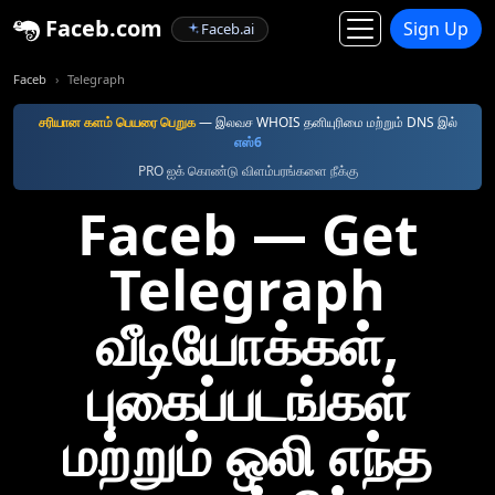
Faceb.com
Sign Up
Faceb.ai
Faceb
Telegraph
சரியான களம் பெயரை பெறுக
— இலவச WHOIS தனியுரிமை மற்றும் DNS இல்
எஸ்6
PRO ஐக் கொண்டு விளம்பரங்களை நீக்கு
Faceb — Get
Telegraph
வீடியோக்கள்,
புகைப்படங்கள்
மற்றும் ஒலி எந்த