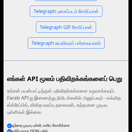
Telegraph புகைப்படம் சேமிப்பான்
Telegraph GIF சேமிப்பான்
Telegraph சுயவிவரம் பார்வையாளர்
எங்கள் API மூலம் பதிவிறக்கங்களைப் பெறு
உங்கள் பயன்பாட்டிற்குள் பதிவிறக்கங்களை உருவாக்கவும்.
Faceb API ஐ இணைத்து நிமிடங்களில் அனுப்பவும் - எவ்வித
ஸ்க்ரேப்பிங், விகித-வரம்பு தலைவலி, சுத்தமான முடிவு
புள்ளிகள் இல்லை.
ஒற்றை முடிவு புள்ளி, எளிய கோரிக்கை
எதிர்பாராத JSON பதில்