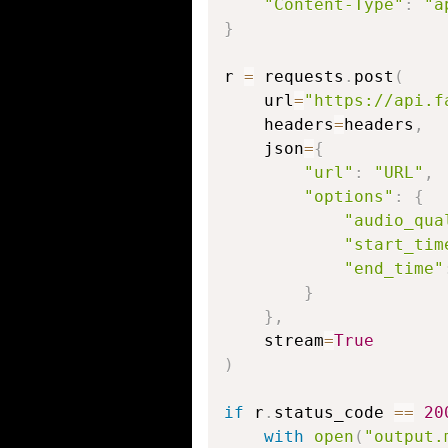
"Content-Type"
:
"a
}
r 
=
 requests
.
post
(
    url
=
"https://api.f
    headers
=
headers
,
    json
=
{
"url"
:
"URL"
,
"options"
:
{
"audio_qua
"start_tim
"end_time"
}
}
,
    stream
=
True
)
if
 r
.
status_code 
==
20
with
open
(
"output.