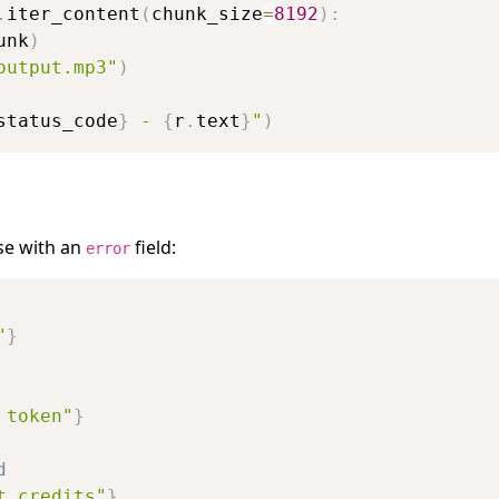
.
iter_content
(
chunk_size
=
8192
)
:
unk
)
output.mp3"
)
status_code
}
 - 
{
r
.
text
}
"
)
se with an
field:
error
"
}
 token"
}
d
t credits"
}