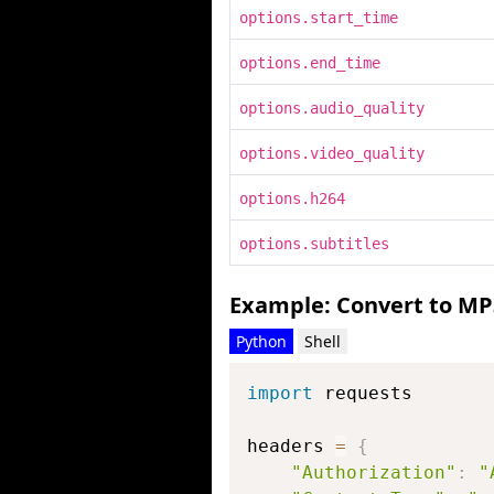
options.start_time
options.end_time
options.audio_quality
options.video_quality
options.h264
options.subtitles
Example: Convert to MP
Python
Shell
import
 requests

headers 
=
{
"Authorization"
:
"