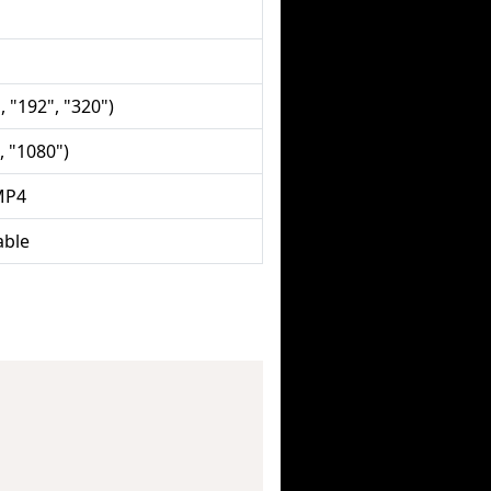
, "192", "320")
, "1080")
MP4
able