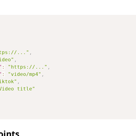
tps://..."
,
ideo"
,
"
:
"https://..."
,
"
:
"video/mp4"
,
iktok"
,
Video title"
oints