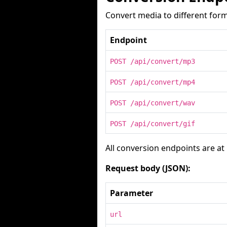
Convert media to different form
Endpoint
POST /api/convert/mp3
POST /api/convert/mp4
POST /api/convert/wav
POST /api/convert/gif
All conversion endpoints are at
Request body (JSON):
Parameter
url