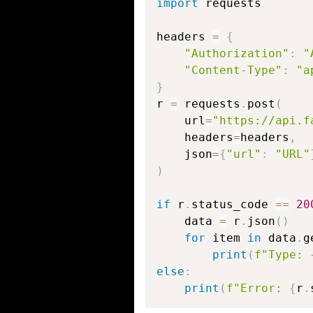
import
 requests

headers 
=
{
"Authorization"
:
"
"Content-Type"
:
"a
}
r 
=
 requests
.
post
(
    url
=
"https://api.f
    headers
=
headers
,
    json
=
{
"url"
:
"URL"
)
if
 r
.
status_code 
==
20
    data 
=
 r
.
json
(
)
for
 item 
in
 data
.
g
print
(
f"Type: 
else
:
print
(
f"Error: 
{
r
.