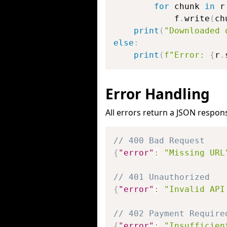
for
 chunk 
in
 r
            f
.
write
(
ch
print
(
"Downloaded 
else
:
print
(
f"Error: 
{
r
.
Error Handling
All errors return a JSON respon
// 400 Bad Request
{
"error"
:
"Missing URL
// 401 Unauthorized
{
"error"
:
"Invalid API
// 402 Payment Require
{
"error"
:
"Insufficien