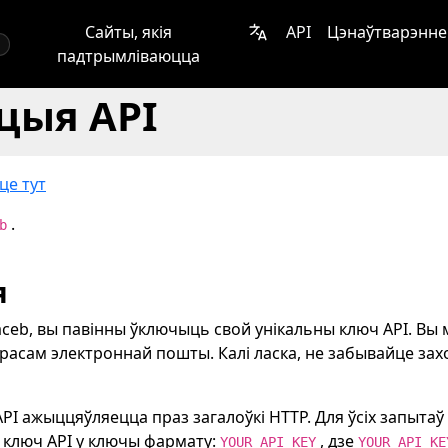
Сайты, якія
API
Цэнаўтварэнне
падтрымліваюцца
цыя API
це тут
.
b
я
aceb, вы павінны ўключыць свой унікальны ключ API. Вы
драсам электроннай пошты. Калі ласка, не забывайце з
PI ажыццяўляецца праз загалоўкі HTTP. Для ўсіх запытаў
 ключ API у ключы фармату:
, дзе
YOUR_API_KEY
YOUR_API_KE