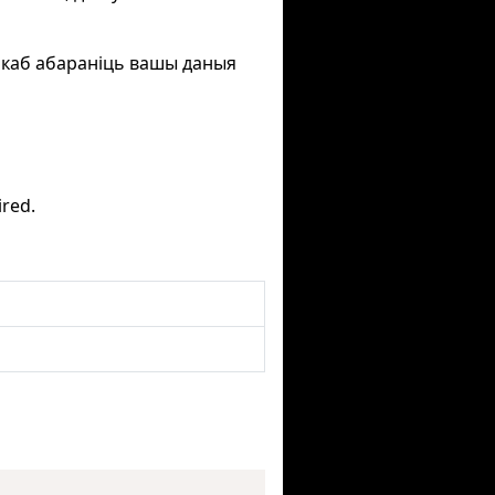
 каб абараніць вашы даныя
ired.