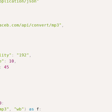
pplication/json"
aceb.com/api/convert/mp3"
,
lity"
:
"192"
,
e"
:
10
,
:
45
0
:
mp3"
,
"wb"
)
as
 f
: