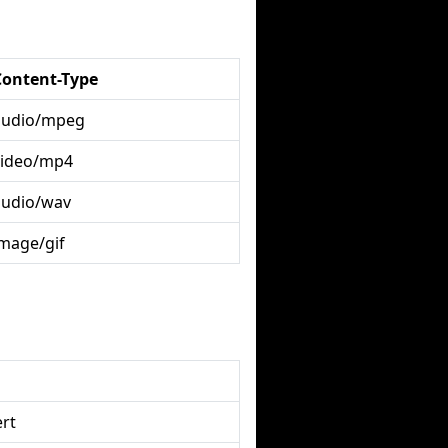
Content-Type
audio/mpeg
video/mp4
audio/wav
image/gif
rt