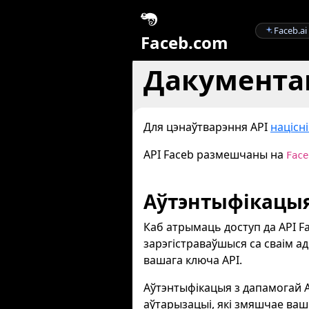
Faceb.ai
Faceb.com
Дакумента
Для цэнаўтварэння API
націсні
API Faceb размешчаны на
Face
Аўтэнтыфікацы
Каб атрымаць доступ да API F
зарэгістраваўшыся са сваім а
вашага ключа API.
Аўтэнтыфікацыя з дапамогай A
аўтарызацыі, які змяшчае ваш