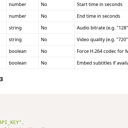
number
No
Start time in seconds
number
No
End time in seconds
string
No
Audio bitrate (e.g. "128"
string
No
Video quality (e.g. "720"
boolean
No
Force H.264 codec for 
boolean
No
Embed subtitles if avail
3
API_KEY"
,