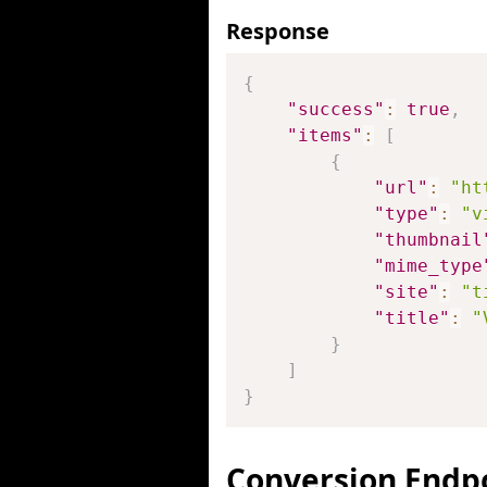
Response
{
"success"
:
true
,
"items"
:
[
{
"url"
:
"ht
"type"
:
"v
"thumbnail
"mime_type
"site"
:
"t
"title"
:
"
}
]
}
Conversion Endp