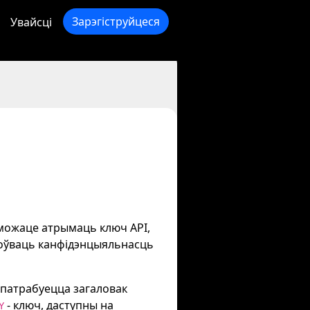
Зарэгіструйцеся
Увайсці
 можаце атрымаць ключ API,
ахоўваць канфідэнцыяльнасць
 патрабуецца загаловак
- ключ, даступны на
Y