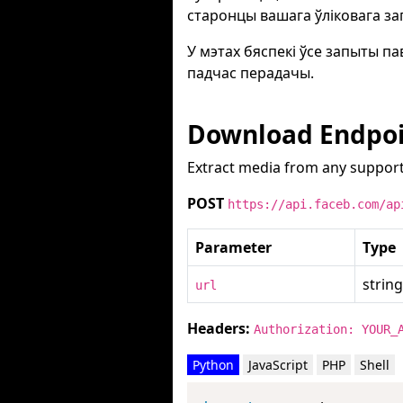
старонцы вашага ўліковага зап
У мэтах бяспекі ўсе запыты 
падчас перадачы.
Download Endpo
Extract media from any support
POST
https://api.faceb.com/ap
Parameter
Type
string
url
Headers:
Authorization: YOUR_
Python
JavaScript
PHP
Shell