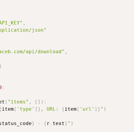
API_KEY"
,
pplication/json"
aceb.com/api/download"
,
}
0
:
et
(
"items"
,
[
]
)
:
{
item
[
'type'
]
}
, URL: 
{
item
[
'url'
]
}
"
)
status_code
}
 - 
{
r
.
text
}
"
)