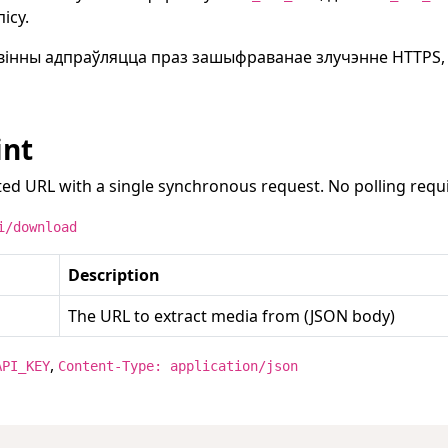
ісу.
павінны адпраўляцца праз зашыфраванае злучэнне HTTPS,
int
ed URL with a single synchronous request. No polling requ
i/download
Description
The URL to extract media from (JSON body)
,
API_KEY
Content-Type: application/json