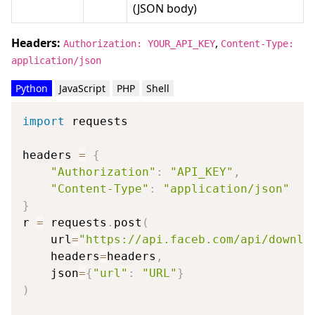
(JSON body)
Headers:
,
Authorization: YOUR_API_KEY
Content-Type:
application/json
Python
JavaScript
PHP
Shell
import
 requests

headers 
=
{
"Authorization"
:
"API_KEY"
,
"Content-Type"
:
"application/json"
}
r 
=
 requests
.
post
(
    url
=
"https://api.faceb.com/api/downlo
    headers
=
headers
,
    json
=
{
"url"
:
"URL"
}
)