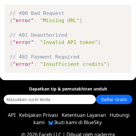
// 400 Bad Request
{
"error"
:
"Missing URL"
}
// 401 Unauthorized
{
"error"
:
"Invalid API token"
}
// 402 Payment Required
{
"error"
:
"Insufficient credits"
}
Dapatkan tip & pemutakhiran unduh
Daftar Gratis
API
Kebijakan Privasi
Ketentuan Layanan
Hubungi
kami
Ikuti kami di BlueSky
2026 Faceb LLC
| Dibuat oleh
nadermx