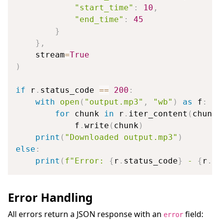
"start_time"
:
10
,
"end_time"
:
45
}
}
,
    stream
=
True
)
if
 r
.
status_code 
==
200
:
with
open
(
"output.mp3"
,
"wb"
)
as
 f
:
for
 chunk 
in
 r
.
iter_content
(
chunk
            f
.
write
(
chunk
)
print
(
"Downloaded output.mp3"
)
else
:
print
(
f"Error: 
{
r
.
status_code
}
 - 
{
r
.
t
Error Handling
All errors return a JSON response with an
field:
error