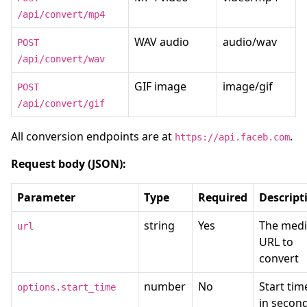
/api/convert/mp4
WAV audio
audio/wav
POST
/api/convert/wav
GIF image
image/gif
POST
/api/convert/gif
All conversion endpoints are at
.
https://api.faceb.com
Request body (JSON):
Parameter
Type
Required
Descript
string
Yes
The med
url
URL to
convert
number
No
Start tim
options.start_time
in secon