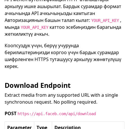
аркылуу ишке ашырылат. Бардык сурамдар формат
ачкычында API ачкычыңызды камтыган
Авторизациянын башын талап кылат:
,
YOUR_API_KEY
мында
каттоо эсебиңиздин барагында
YOUR_API_KEY
жеткиликтүү ачкыч.
Коопсуздук үчүн, берүү учурунда
берилиштериңизди коргоо үчүн бардык сурамдар
шифрленген HTTPS туташуусу аркылуу жөнөтүлүшү
керек.
Download Endpoint
Extract media from any supported URL with a single
synchronous request. No polling required.
POST
https://api.faceb.com/api/download
Parameter
Type
Description