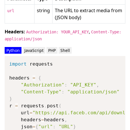
string
The URL to extract media from
url
(JSON body)
Headers:
,
Authorization: YOUR_API_KEY
Content-Type:
application/json
Python
JavaScript
PHP
Shell
import
 requests

headers 
=
{
"Authorization"
:
"API_KEY"
,
"Content-Type"
:
"application/json"
}
r 
=
 requests
.
post
(
    url
=
"https://api.faceb.com/api/downlo
    headers
=
headers
,
    json
=
{
"url"
:
"URL"
}