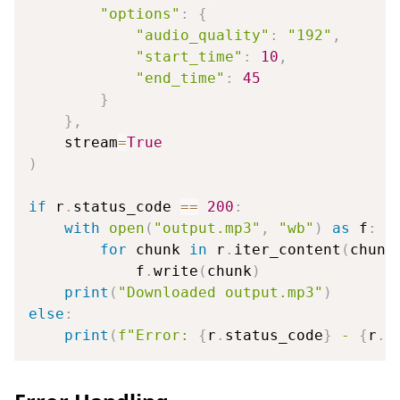
"options"
:
{
"audio_quality"
:
"192"
,
"start_time"
:
10
,
"end_time"
:
45
}
}
,
    stream
=
True
)
if
 r
.
status_code 
==
200
:
with
open
(
"output.mp3"
,
"wb"
)
as
 f
:
for
 chunk 
in
 r
.
iter_content
(
chunk
            f
.
write
(
chunk
)
print
(
"Downloaded output.mp3"
)
else
:
print
(
f"Error: 
{
r
.
status_code
}
 - 
{
r
.
t