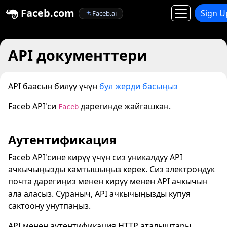
Faceb.com
Sign U
Faceb.ai
API документтери
API баасын билүү үчүн
бул жерди басыңыз
Faceb API'си
дарегинде жайгашкан.
Faceb
Аутентификация
Faceb API'сине кирүү үчүн сиз уникалдуу API
ачкычыңызды камтышыңыз керек. Сиз электрондук
почта дарегиңиз менен кирүү менен API ачкычын
ала аласыз. Сураныч, API ачкычыңызды купуя
сактоону унутпаңыз.
API менен аутентификация HTTP аталыштары