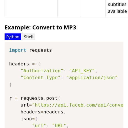
subtitles 
available
Example: Convert to MP3
Python
Shell
import
 requests

headers 
=
{
"Authorization"
:
"API_KEY"
,
"Content-Type"
:
"application/json"
}
r 
=
 requests
.
post
(
    url
=
"https://api.faceb.com/api/conver
    headers
=
headers
,
    json
=
{
"url"
:
"URL"
,