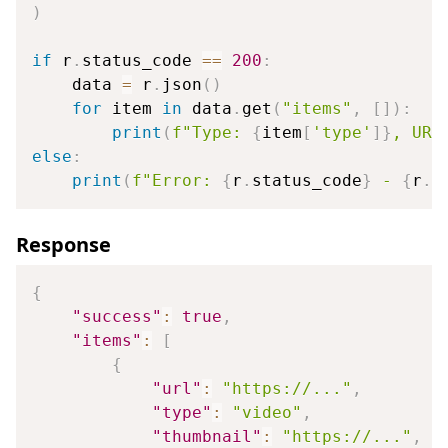
)
if
 r
.
status_code 
==
200
:
    data 
=
 r
.
json
(
)
for
 item 
in
 data
.
get
(
"items"
,
[
]
)
:
print
(
f"Type: 
{
item
[
'type'
]
}
, URL
else
:
print
(
f"Error: 
{
r
.
status_code
}
 - 
{
r
.
t
Response
{
"success"
:
true
,
"items"
:
[
{
"url"
:
"https://..."
,
"type"
:
"video"
,
"thumbnail"
:
"https://..."
,