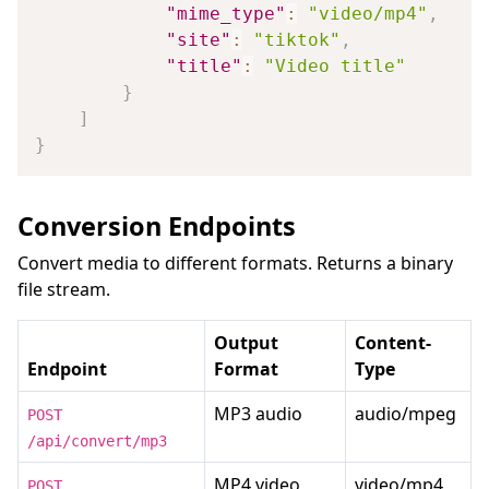
"mime_type"
:
"video/mp4"
,
"site"
:
"tiktok"
,
"title"
:
"Video title"
}
]
}
Conversion Endpoints
Convert media to different formats. Returns a binary
file stream.
Output
Content-
Endpoint
Format
Type
MP3 audio
audio/mpeg
POST
/api/convert/mp3
MP4 video
video/mp4
POST