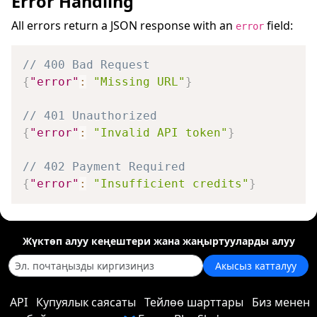
Error Handling
All errors return a JSON response with an
field:
error
// 400 Bad Request
{
"error"
:
"Missing URL"
}
// 401 Unauthorized
{
"error"
:
"Invalid API token"
}
// 402 Payment Required
{
"error"
:
"Insufficient credits"
}
Жүктөп алуу кеңештери жана жаңыртууларды алуу
Акысыз катталуу
API
Купуялык саясаты
Тейлөө шарттары
Биз менен