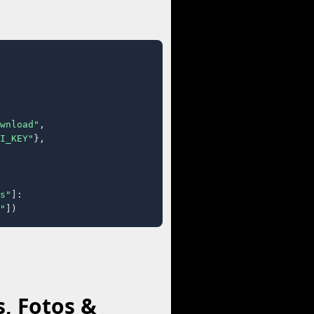
wnload"
,

I_KEY"
},

s"
]:

"
])
s, Fotos &