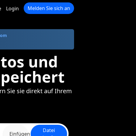
Melden Sie sich an
e
Login
com
otos und
speichert
rn Sie sie direkt auf Ihrem
Datei
Einfügen