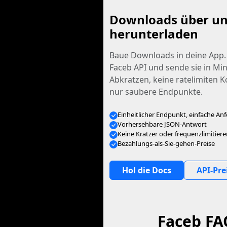
Downloads über un
herunterladen
Baue Downloads in deine App. 
Faceb API und sende sie in Mi
Abkratzen, keine ratelimiten 
nur saubere Endpunkte.
Einheitlicher Endpunkt, einfache An
Vorhersehbare JSON-Antwort
Keine Kratzer oder frequenzlimitie
Bezahlungs-als-Sie-gehen-Preise
Hol die Docs
API-Pre
Faceb FAQ