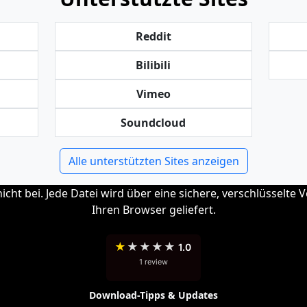
Reddit
Bilibili
Vimeo
Soundcloud
Alle unterstützten Sites anzeigen
cht bei. Jede Datei wird über eine sichere, verschlüsselte V
Ihren Browser geliefert.
★
★
★
★
★
1.0
1 review
Download-Tipps & Updates