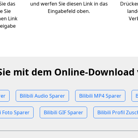
 Sie das
und werfen Sie diesen Link in das
Drücken
e Sie
Eingabefeld oben.
land
nen Link
Ver
reigabe
Sie mit dem Online-Download 
rer
Bilibili Audio Sparer
Bilibili MP4 Sparer
B
ili Foto Sparer
Bilibili GIF Sparer
Bilibili Profil Zus