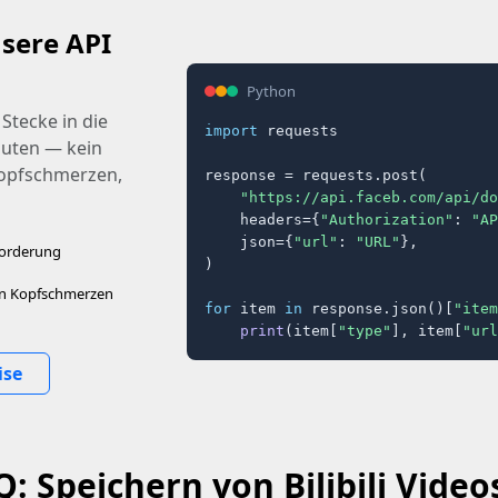
sere API
Python
Stecke in die
import
 requests

nuten — kein
Kopfschmerzen,
response = requests.post(

"https://api.faceb.com/api/do
    headers={
"Authorization"
: 
"AP
    json={
"url"
: 
"URL"
},

forderung
)

ren Kopfschmerzen
for
 item 
in
 response.json()[
"item
print
(item[
"type"
], item[
"url
ise
: Speichern von Bilibili Video