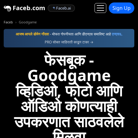
Faceb.com
Sign Up
Faceb.ai
Faceb
Goodgame
आजच आपले डोमेन नोंदवा
- मोफत गोपनीयता आणि डीएनएस समाविष्ट आहे
एनएस६.
PRO सोबत जाहिराती काढून टाका →
फेसबूक -
Goodgame
व्हिडिओ, फोटो आणि
ऑडिओ कोणत्याही
उपकरणात साठवलेले
मिळवा