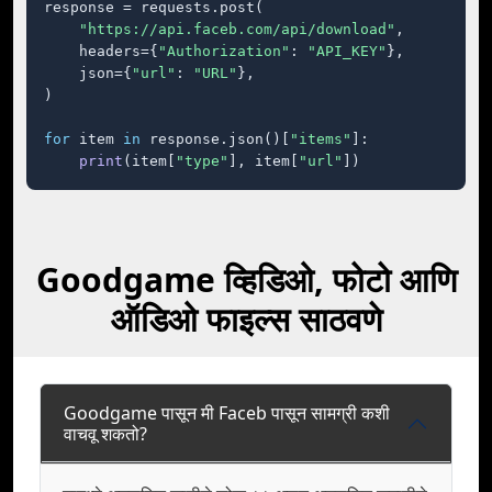
response = requests.post(

"https://api.faceb.com/api/download"
,

    headers={
"Authorization"
: 
"API_KEY"
},

    json={
"url"
: 
"URL"
},

)

for
 item 
in
 response.json()[
"items"
]:

print
(item[
"type"
], item[
"url"
])
Goodgame व्हिडिओ, फोटो आणि
ऑडिओ फाइल्स साठवणे
Goodgame पासून मी Faceb पासून सामग्री कशी
वाचवू शकतो?