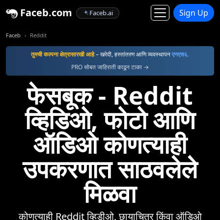
Faceb.com
Sign Up
Faceb.ai
Faceb
Reddit
तुमची कल्पना क्षेत्रासारखी आहे
– खरेदी, हस्तांतरण आणि व्यवस्थापन
एनएस६.
PRO सोबत जाहिराती काढून टाका →
फेसबूक - Reddit
व्हिडिओ, फोटो आणि
ऑडिओ कोणत्याही
उपकरणात साठवलेले
मिळवा
कोणत्याही Reddit व्हिडीओ, छायाचित्र किंवा ऑडिओ