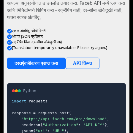
आपल्या अनुप्रयोगात डाउनलोड तयार करा. Faceb API मध्ये प्लग करा
आणि मिनिटांमध्ये शिपिंग करा - स्क्रॅपिंग नाही, दर-सीमा डोकेदुखी नाही,
फक्त स्वच्छ अंतबिंदू.
एकल अंतबिंदू, सोपी विनंती
अंदाजे JSON प्रतिसाद
स्क्रॅपिंग किंवा दर-सीमा डोकेदुखी नाही
[Translation temporarily unavailable. Please try again.]
दस्तऐवजीकरण प्राप्त करा
API किंमत
Python
import
 requests

response = requests.post(

"https://api.faceb.com/api/download"
,

    headers={
"Authorization"
: 
"API_KEY"
},

    json={
"url"
: 
"URL"
},
