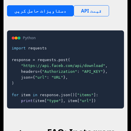
API قیمت
دستاویزات حاصل کریں
Python
import
 requests

response = requests.post(

"https://api.faceb.com/api/download"
,

    headers={
"Authorization"
: 
"API_KEY"
},

    json={
"url"
: 
"URL"
},

)

for
 item 
in
 response.json()[
"items"
]:

print
(item[
"type"
], item[
"url"
])