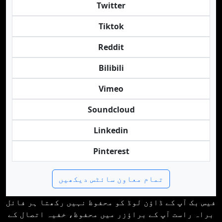
Twitter
Tiktok
Reddit
Bilibili
Vimeo
Soundcloud
Linkedin
Pinterest
تمام معاون سائٹس دیکھیں
فیس بک آپ کے ڈاؤن لوڈ کو محفوظ نہیں رکھتا ہر فائل
براہ راست آپ کے براؤزر میں محفوظ، خفیہ اتصال کے