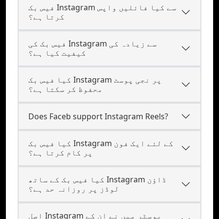
فیس بک Instagram سے کیا فائلیں واپس
کرتا ہے؟
فیس بک کی Instagram سے زیادہ کی
کیفیت کیا ہے؟
کیا فیس بک Instagram پر نجی پوسٹ
محفوظ کر سکتا ہے؟
Does Faceb support Instagram Reels?
کیا فیس بک Instagram کے لئے ایک فون
پر کام کرتا ہے؟
کیا فیس بک کے ساتھ Instagram ڈاؤن
لوڈز پر روزانہ حد ہے؟
اصل Instagram پوسٹر میں نے ان کے