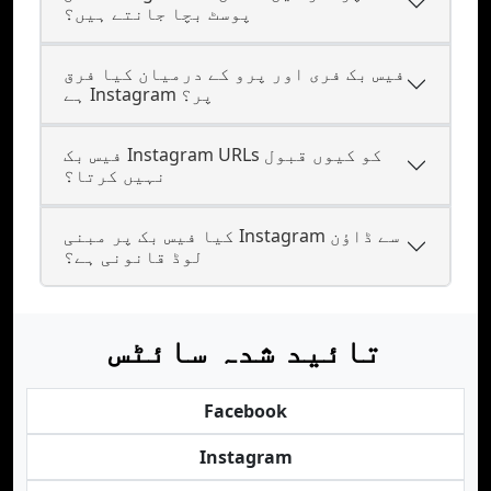
پوسٹ بچا جانتے ہیں؟
فیس بک فری اور پرو کے درمیان کیا فرق
ہے Instagram پر؟
فیس بک Instagram URLs کو کیوں قبول
نہیں کرتا؟
کیا فیس بک پر مبنی Instagram سے ڈاؤن
لوڈ قانونی ہے؟
تائید شدہ سائٹس
Facebook
Instagram