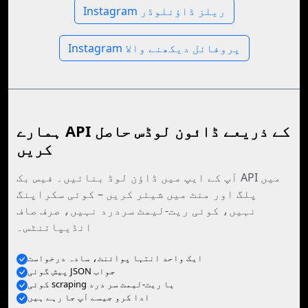
Instagram ریلز ڈاؤنلوڈر
Instagram پروفائل دیکھنے والا
ہمارے API کے ذریعے ڈائون لوڈس حاصل
کریں
آپ کے ایپ میں ڈاؤن لوڈ بنائیں۔ فیس بک API میں
پلگ اور منٹ میں شیئر کریں – کوئی سکراپنگ
نہیں، کوئی ریت-لیمٹ سردرد نہیں، صرف صاف
انڈیپائنٹس۔
ایک واحد انتہا پوائنٹ، سادہ درخواست
پیش گوئی JSON جواب
کوئی scraping یا ریت-لیمٹ سر درد
ادا کرو جیسے آپ جا رہے ہیں