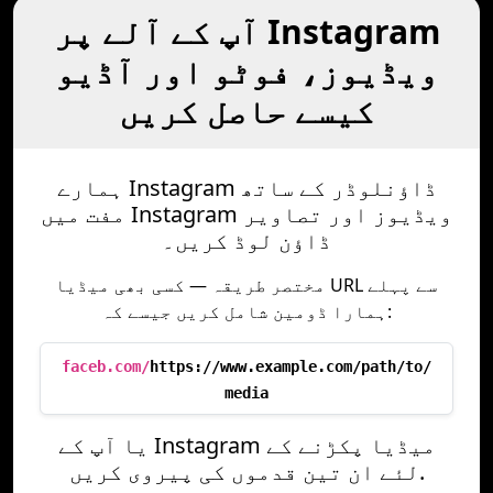
آپ کے آلے پر Instagram
ویڈیوز، فوٹو اور آڈیو
کیسے حاصل کریں
ہمارے Instagram ڈاؤنلوڈر کے ساتھ
مفت میں Instagram ویڈیوز اور تصاویر
ڈاؤن لوڈ کریں۔
مختصر طریقہ — کسی بھی میڈیا URL سے پہلے
ہمارا ڈومین شامل کریں جیسے کہ:
faceb.com/
https://www.example.com/path/to/
media
یا آپ کے Instagram میڈیا پکڑنے کے
لئے ان تین قدموں کی پیروی کریں.