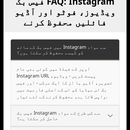
فیس بک FAQ: Instagram
ویڈیوز، فوٹو اور آڈیو
فائلیں محفوظ کرنے
میں فیس بک کے ساتھ Instagram سے مواد
کو کیسے محفوظ کر سکتا ہوں؟
اوپر کے فیلڈ میں کوئی بھی عام
Instagram URL پیسٹ کریں - ویڈیو،
تصویر، آڈیو یا ان کا ایک مرکب - اور فیس
بک اس میڈیا کو اس کے اصلی فارمیٹ میں
واپس لاتا ہے، محفوظ کرنے کے لئے تیار.
فیس بک Instagram سے کس طرح کے مواد
حاصل کر سکتا ہے؟