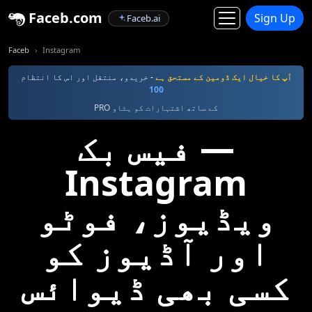
Faceb.com
Sign Up
Faceb.ai
Faceb
Instagram
آپ کا خیال ایک ڈومین کے مستحق ہے
- خریدو، منتقل اور اس کا انتظام
100
PRO کے ساتھ اشتہارات کو ہٹاو
فیس بک —
Instagram
ویڈیوز، فوٹو
اور آڈیوز کو
کسی بھی ڈیوائس