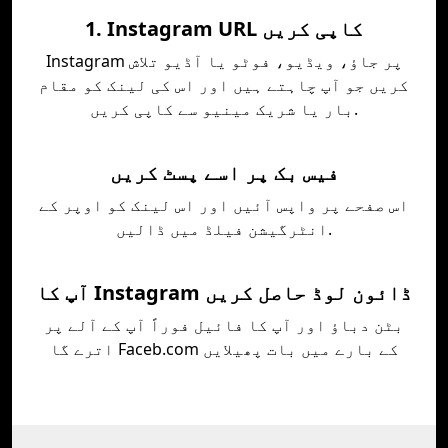
1. Instagram URL کاپی کریں
Instagram پر جاؤ، ویڈیو، فوٹو یا آڈیو تلاش
کریں جو آپ چاہتے ہیں اور اس کی لینک کو مقام
بار یا شریک مینیو سے کاپی کریں.
فیس بک پر اسے پسٹ کریں
اس صفحے پر واپس آئیں اور اس لینک کو اوپر کے
انٹرگیشن فیلڈ میں ڈالیں.
آپ کا Instagram ڈائون لوڈ حاصل کریں
بٹن دباؤ اور آپ کا فائيل فوراً آپ کے آلے پر
اترے گا Faceb.com کے بارے ميں بات پھیلايں