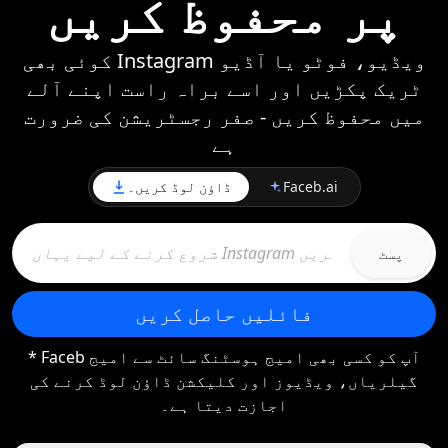
پر محفوظ کریں
کوئی بھی Instagram ویڈیو، فوٹو یا آڈیو
ٹریک پکڑیں اور اسے براہ راست اپنے آلے
میں محفوظ کریں - صفر رجسٹریشن کی ضرورت
ہے
Faceb.ai
ڈاؤن لوڈ کریں۔
پسٹ
فائلیں حاصل کریں
* Faceb آپ کو کسی بھی امیج ہوسٹنگ سائٹ سے امیج
گیلریاں، ویڈیوز اور کلیکشن ڈاؤن لوڈ کرنے کی
اجازت دیتا ہے۔