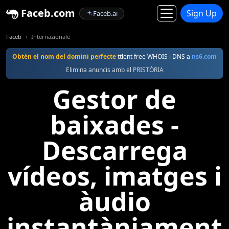
Faceb.com
Sign Up
Faceb.ai
Faceb
Internazionale
Obtén el nom del domini perfecte
ttlent free WHOIS i DNS a
ns6.com
Elimina anuncis amb el PRISTÒRIA
Gestor de
baixades -
Descarrega
vídeos, imatges i
àudio
instantàniament