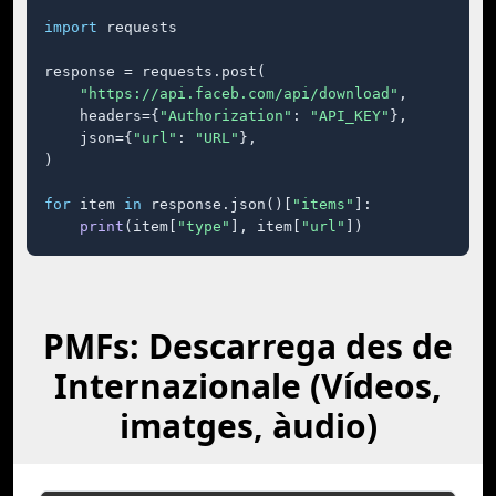
import
 requests

response = requests.post(

"https://api.faceb.com/api/download"
,

    headers={
"Authorization"
: 
"API_KEY"
},

    json={
"url"
: 
"URL"
},

)

for
 item 
in
 response.json()[
"items"
]:

print
(item[
"type"
], item[
"url"
])
PMFs: Descarrega des de
Internazionale (Vídeos,
imatges, àudio)