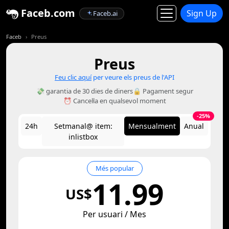
Faceb.com
Sign Up
Faceb.ai
Faceb
Preus
Preus
Feu clic aquí
per veure els preus de l'API
💸 garantia de 30 dies de diners
🔒 Pagament segur
⏰ Cancel·la en qualsevol moment
-25%
24h
Setmanal@ item:
Mensualment
Anual
inlistbox
Més popular
11.99
US$
Per usuari / Mes