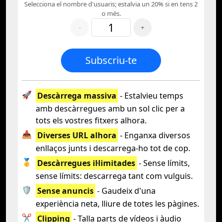
Selecciona el nombre d'usuaris; estalvia un 20% si en tens 2
o més.
-
+
Subscriu-te
🚀
Descàrrega massiva
- Estalvieu temps
amb descàrregues amb un sol clic per a
tots els vostres fitxers alhora.
📥
Diverses URL alhora
- Enganxa diversos
enllaços junts i descarrega-ho tot de cop.
🥇
Descàrregues il·limitades
- Sense límits,
sense límits: descarrega tant com vulguis.
🛡️
Sense anuncis
- Gaudeix d'una
experiència neta, lliure de totes les pàgines.
✂️
Clipping
- Talla parts de vídeos i àudio