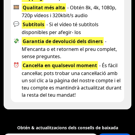
🎞️
Qualitat més alta
- Obtén 8k, 4k, 1080p,
720p vídeos i 320kbit/s audio
💬
Subtítols
- Si el vídeo té subtítols
disponibles per afegir- los
💸
Garantia de devolució dels diners
-
M'encanta o et retornem el preu complet,
sense preguntes.
⏰
Cancel·la en qualsevol moment
- És fàcil
cancel·lar, pots trobar una cancel·lació amb
un sol clic a la pàgina del nostre compte i el
teu compte es mantindrà actualitzat durant
la resta del teu mandat!
Obtén & actualitzacions dels consells de baixada