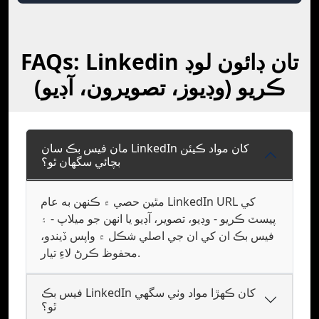
FAQs: Linkedin تان ڊائون لوڊ
ڪريو (وڊيوز، تصويرون، آڊيو)
مان فيس بڪ سان LinkedIn کان مواد ڪيئن
بچائي سگهان ٿو؟
مٿين حصي ۾ ڪنهن به عام LinkedIn URL کي
پيسٽ ڪريو - وڊيو، تصوير، آڊيو يا انهن جو ميلاپ - ۽
فيس بڪ ان کي ان جي اصلي شڪل ۾ واپس ڏيندو،
محفوظ ڪرڻ لاءِ تيار.
فيس بڪ LinkedIn کان ڪهڙا مواد وٺي سگهي
ٿو؟