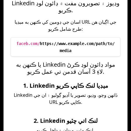
Linkedin وڊيوز ۽ تصويرون مفت ۾ ڊائون لوڊ
ڪريو.
اسان جي ڊومين کي ڪنهن به ميڊيا URL جي اڳيان هن
طرح شامل ڪريو:
faceb.com/
https://www.example.com/path/to/
media
يا ڪنهن به Linkedin مواد ڊائون لوڊ ڪرڻ
لاءِ 3 آسان قدمن تي عمل ڪريو.
1. Linkedin ميڊيا لنڪ ڪاپي ڪريو
Linkedin ڏانهن وڃو، وڊيو، تصوير يا آڊيو ڳوليو ۽ ان جي
URL ڪاپي ڪريو.
2. Linkedin لنڪ اتي چٽيو
لنڪ مٿين ميدان ۾ داخل ڪريو.