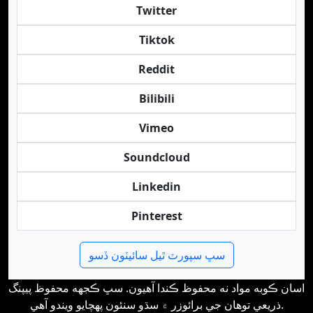
Twitter
Tiktok
Reddit
Bilibili
Vimeo
Soundcloud
Linkedin
Pinterest
سڀ سپورٽ ٿيل سائيٽون ڏسو
اسان ڪوبه مواد نه محفوظ ڪندا آهيون. سڀ ڪجهه محفوظ پيپنگ
ذريعي توهان جي برائوزر ۾ سڌو سنئون پهچايو ويندو آهي.