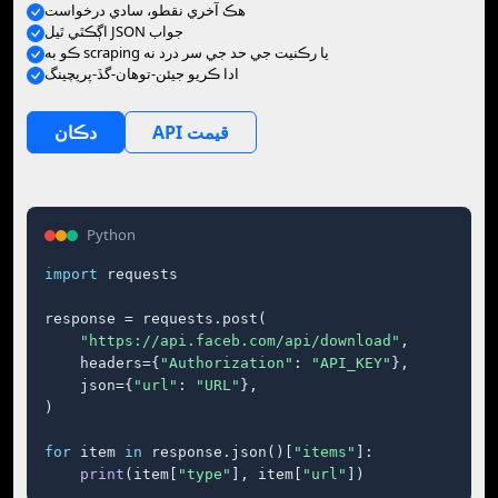
ھڪ آخري نقطو، سادي درخواست
اڳڪٿي ٿيل JSON جواب
ڪو به scraping يا رڪنيت جي حد جي سر درد نه
ادا ڪريو جيئن-توهان-گڏ-پريچينگ
API قيمت
دڪان
Python
import
 requests

response = requests.post(

"https://api.faceb.com/api/download"
,

    headers={
"Authorization"
: 
"API_KEY"
},

    json={
"url"
: 
"URL"
},

)

for
 item 
in
 response.json()[
"items"
]:

print
(item[
"type"
], item[
"url"
])