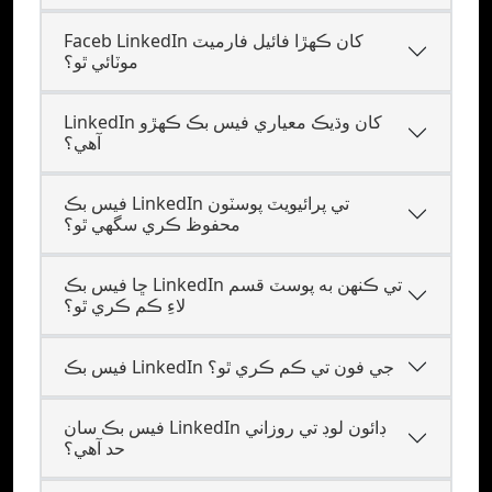
Faceb LinkedIn کان ڪهڙا فائيل فارميٽ
موٽائي ٿو؟
LinkedIn کان وڌيڪ معياري فيس بڪ ڪهڙو
آهي؟
فيس بڪ LinkedIn تي پرائيويٽ پوسٽون
محفوظ ڪري سگهي ٿو؟
ڇا فيس بڪ LinkedIn تي ڪنهن به پوسٽ قسم
لاءِ ڪم ڪري ٿو؟
فيس بڪ LinkedIn جي فون تي ڪم ڪري ٿو؟
فيس بڪ سان LinkedIn ڊائون لوڊ تي روزاني
حد آهي؟