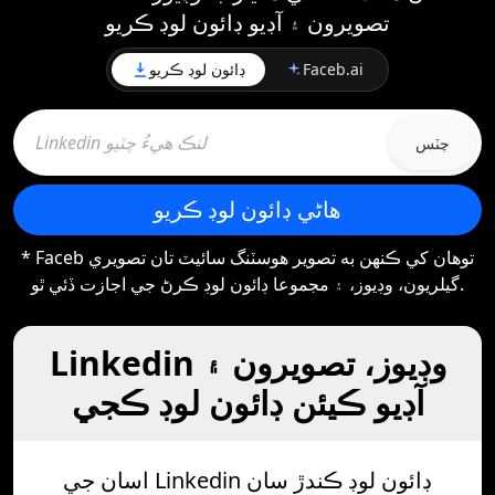
تصويرون ۽ آڊيو ڊائون لوڊ ڪريو
Faceb.ai
ڊائون لوڊ ڪريو
چٽس
هاڻي ڊائون لوڊ ڪريو
* Faceb توهان کي ڪنهن به تصوير هوسٽنگ سائيٽ تان تصويري
گيلريون، وڊيوز، ۽ مجموعا ڊائون لوڊ ڪرڻ جي اجازت ڏئي ٿو.
Linkedin وڊيوز، تصويرون ۽
آڊيو ڪيئن ڊائون لوڊ ڪجي
اسان جي Linkedin ڊائون لوڊ ڪندڙ سان