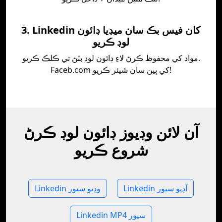
3. Linkedin کان فيس بڪ سان ميڊيا ڊائون
لوڊ ڪريو
مواد کي محفوظ ڪرڻ لاءِ ڊائون لوڊ بٽڻ تي ڪلڪ ڪريو.
Faceb.com کي ٻين سان شيئر ڪريو!
آن لائن وڊيوز ڊائون لوڊ ڪرڻ
شروع ڪريو
Linkedin آڊيو سيور
Linkedin وڊيو سيور
Linkedin MP4 سيور