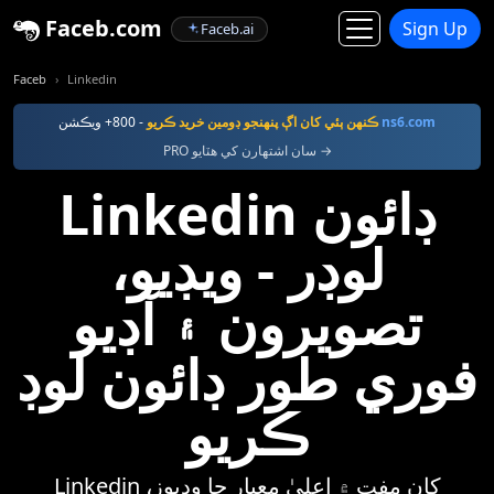
Faceb.com
Sign Up
Faceb.ai
Faceb
Linkedin
ns6.com
- 800+ ويڪشن
ڪنهن ٻئي کان اڳ پنهنجو ڊومين خريد ڪريو
PRO سان اشتهارن کي هٽايو →
Linkedin ڊائون
لوڊر - ويڊيو،
تصويرون ۽ آڊيو
فوري طور ڊائون لوڊ
ڪريو
Linkedin کان مفت ۾ اعليٰ معيار جا وڊيوز،