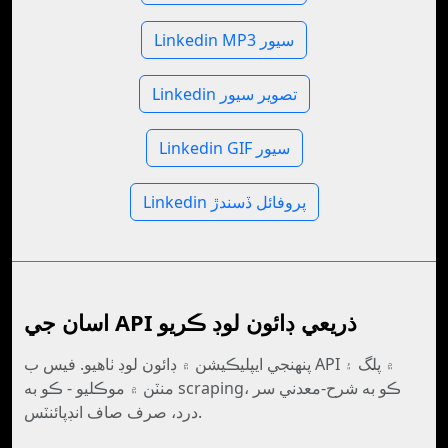
Linkedin MP3 سيور
Linkedin تصوير سيور
Linkedin GIF سيور
Linkedin پروفائل ڏسندڙ
اسان جي API ذريعي ڊائون لوڊ ڪريو
پنهنجي ايپليڪيشن ۾ ڊائون لوڊ ٺاهيو. فيس ب API ۾ پلگ ۽
منٽن ۾ موڪليو - ڪو به scraping، ڪو به شرح-معدني سر
درد، صرف صاف انڊپائنٽس.