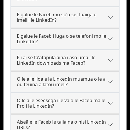
E galue le Faceb mo soʻo se ituaiga o
imeli i le LinkedIn?
E galue le Faceb i luga o se telefoni mo le
LinkedIn?
E i ai se faʻatapulaʻaina i aso uma i le
LinkedIn downloads ma Faceb?
O le a le iloa e le LinkedIn muamua o le a
ou teuina a latou imeli?
O le a le eseesega i le va o le Faceb ma le
Pro i le LinkedIn?
Aiseā e le Faceb le taliaina o nisi LinkedIn
URLs?