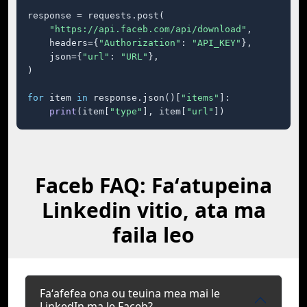
response = requests.post(

"https://api.faceb.com/api/download"
,

    headers={
"Authorization"
: 
"API_KEY"
},

    json={
"url"
: 
"URL"
},

)

for
 item 
in
 response.json()[
"items"
]:

print
(item[
"type"
], item[
"url"
])
Faceb FAQ: Faʻatupeina
Linkedin vitio, ata ma
faila leo
Faʻafefea ona ou teuina mea mai le
LinkedIn ma le Faceb?