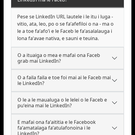
Pese se LinkedIn URL lautele i le itu i luga -
vitio, ata, leo, po o se faʻafefiloi o na - ma o
le a toe faʻafoʻi e le Faceb le faʻasalalauga i
lona faʻavae nativa, e sauni e teuina.
O a ituaiga o mea e mafai ona Faceb
grab mai LinkedIn?
O a faila faila e toe foi mai ai le Faceb mai
le LinkedIn?
O le a le maualuga o le lelei o le Faceb e
puʻeina mai le LinkedIn?
E mafai ona faʻaititia e le Facebook
faʻamatalaga faʻatulafonoina i le
LinkedIn?