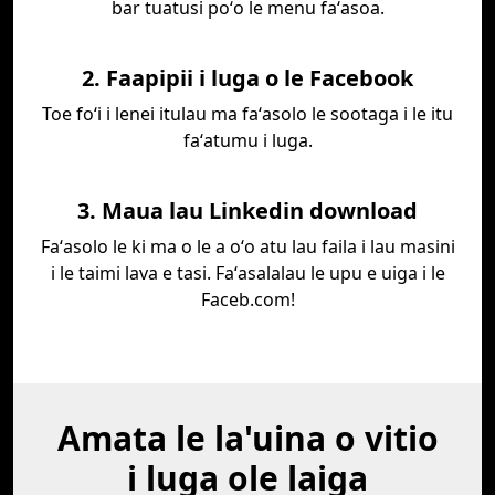
bar tuatusi poʻo le menu faʻasoa.
2. Faapipii i luga o le Facebook
Toe foʻi i lenei itulau ma faʻasolo le sootaga i le itu
faʻatumu i luga.
3. Maua lau Linkedin download
Faʻasolo le ki ma o le a oʻo atu lau faila i lau masini
i le taimi lava e tasi. Faʻasalalau le upu e uiga i le
Faceb.com!
Amata le la'uina o vitio
i luga ole laiga