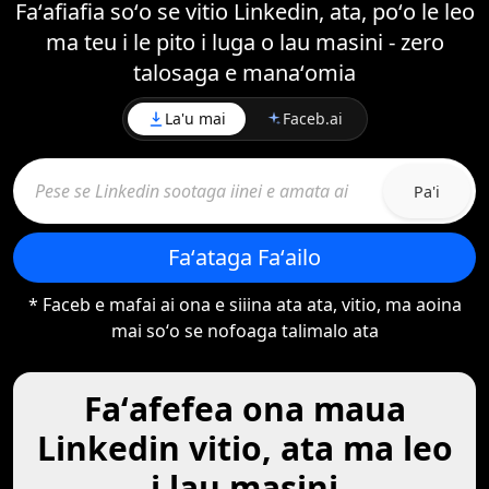
Faʻafiafia soʻo se vitio Linkedin, ata, poʻo le leo
ma teu i le pito i luga o lau masini - zero
talosaga e manaʻomia
La'u mai
Faceb.ai
Pa'i
Faʻataga Faʻailo
* Faceb e mafai ai ona e siiina ata ata, vitio, ma aoina
mai soʻo se nofoaga talimalo ata
Faʻafefea ona maua
Linkedin vitio, ata ma leo
i lau masini