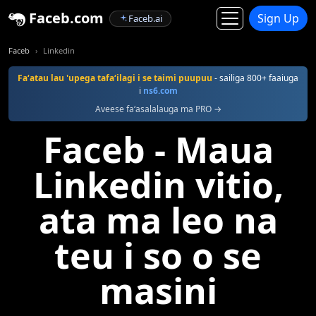
Faceb.com
Sign Up
Faceb.ai
Faceb
Linkedin
Faʻatau lau 'upega tafaʻilagi i se taimi puupuu
- sailiga 800+ faaiuga
i
ns6.com
Aveese faʻasalalauga ma PRO →
Faceb - Maua
Linkedin vitio,
ata ma leo na
teu i so o se
masini