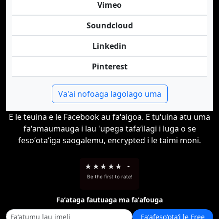
Vimeo
Soundcloud
Linkedin
Pinterest
Va'ai nofoaga lagolago uma
E le teuina e le Facebook au faʻaigoa. E tuʻuina atu uma
faʻamaumauga i lau 'upega tafaʻilagi i luga o se
fesoʻotaʻiga saogalemu, encrypted i le taimi moni.
★
★
★
★
★
-
Be the first to rate!
Faʻataga fautuaga ma faʻafouga
Faʻafesoʻotaʻi le Free