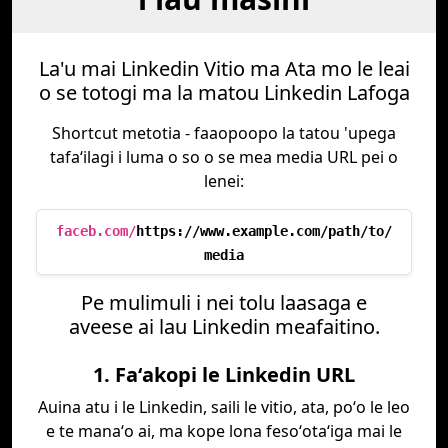
La'u mai Linkedin Vitio ma Ata mo le leai
o se totogi ma la matou Linkedin Lafoga
Shortcut metotia - faaopoopo la tatou 'upega
tafaʻilagi i luma o so o se mea media URL pei o
lenei:
faceb.com/
https://www.example.com/path/to/
media
Pe mulimuli i nei tolu laasaga e
aveese ai lau Linkedin meafaitino.
1. Faʻakopi le Linkedin URL
Auina atu i le Linkedin, saili le vitio, ata, poʻo le leo
e te manaʻo ai, ma kope lona fesoʻotaʻiga mai le