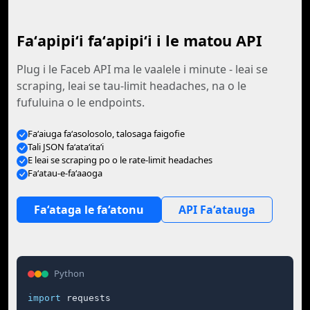
Faʻapipiʻi faʻapipiʻi i le matou API
Plug i le Faceb API ma le vaalele i minute - leai se
scraping, leai se tau-limit headaches, na o le
fufuluina o le endpoints.
Faʻaiuga faʻasolosolo, talosaga faigofie
Tali JSON faʻataʻitaʻi
E leai se scraping po o le rate-limit headaches
Faʻatau-e-faʻaaoga
Faʻataga le faʻatonu
API Faʻatauga
Python
import
 requests
