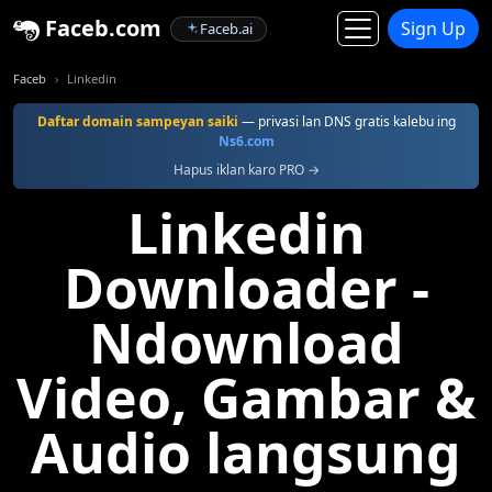
Faceb.com
Sign Up
Faceb.ai
Faceb
Linkedin
Daftar domain sampeyan saiki
— privasi lan DNS gratis kalebu ing
Ns6.com
Hapus iklan karo PRO →
Linkedin
Downloader -
Ndownload
Video, Gambar &
Audio langsung