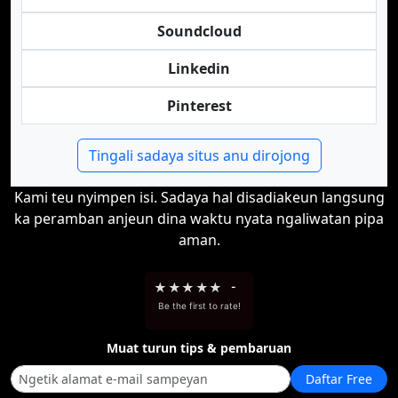
Soundcloud
Linkedin
Pinterest
Tingali sadaya situs anu dirojong
Kami teu nyimpen isi. Sadaya hal disadiakeun langsung
ka peramban anjeun dina waktu nyata ngaliwatan pipa
aman.
★
★
★
★
★
-
Be the first to rate!
Muat turun tips & pembaruan
Daftar Free