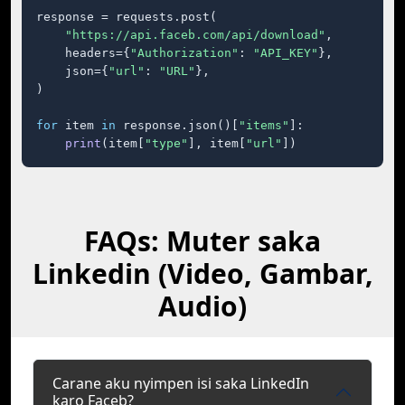
response = requests.post(

"https://api.faceb.com/api/download"
,

    headers={
"Authorization"
: 
"API_KEY"
},

    json={
"url"
: 
"URL"
},

)

for
 item 
in
 response.json()[
"items"
]:

print
(item[
"type"
], item[
"url"
])
FAQs: Muter saka
Linkedin (Video, Gambar,
Audio)
Carane aku nyimpen isi saka LinkedIn
karo Faceb?