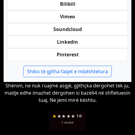
Bilibili
Vimeo
Soundcloud
Linkedin
Pinterest
Shiko të gjitha faqet e mbështetura
Shënim, ne nuk ruajmë asgjë, gjithçka dërgohet tek ju,
madje edhe imazhet dërgohen si bazë64 në shfletuesin
tuaj. Ne jemi mirë kështu.
★
★
★
★
★
1.0
1 review