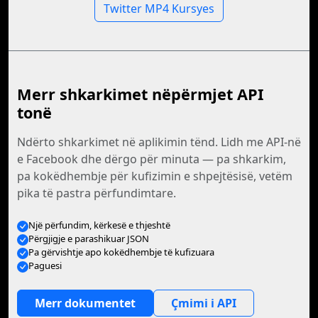
Twitter MP4 Kursyes
Merr shkarkimet nëpërmjet API
tonë
Ndërto shkarkimet në aplikimin tënd. Lidh me API-në
e Facebook dhe dërgo për minuta — pa shkarkim,
pa kokëdhembje për kufizimin e shpejtësisë, vetëm
pika të pastra përfundimtare.
Një përfundim, kërkesë e thjeshtë
Përgjigje e parashikuar JSON
Pa gërvishtje apo kokëdhembje të kufizuara
Paguesi
Merr dokumentet
Çmimi i API