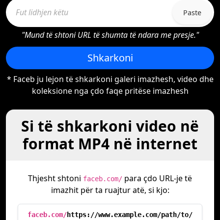
Paste
"Mund të shtoni URL të shumta të ndara me presje."
Shkarkoni
* Faceb ju lejon të shkarkoni galeri imazhesh, video dhe
koleksione nga çdo faqe pritëse imazhesh
Si të shkarkoni video në
format MP4 në internet
Thjesht shtoni
para çdo URL-je të
faceb.com/
imazhit për ta ruajtur atë, si kjo:
faceb.com/
https://www.example.com/path/to/