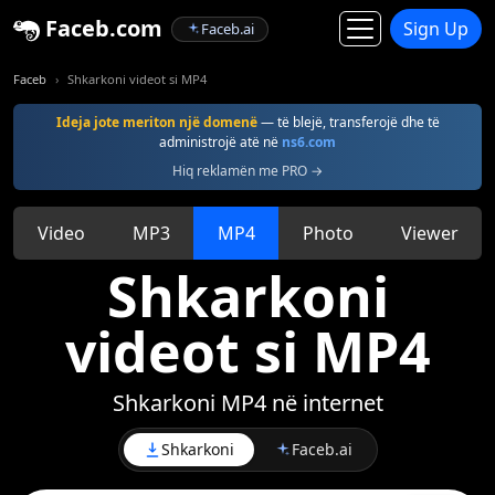
Faceb.com
Sign Up
Faceb.ai
Faceb
Shkarkoni videot si MP4
Ideja jote meriton një domenë
— të blejë, transferojë dhe të
administrojë atë në
ns6.com
Hiq reklamën me PRO →
Video
MP3
MP4
Photo
Viewer
Shkarkoni
videot si MP4
Shkarkoni MP4 në internet
Shkarkoni
Faceb.ai