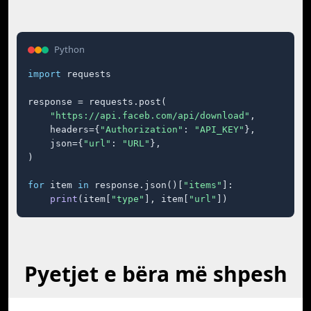
Python
import
 requests

response = requests.post(

"https://api.faceb.com/api/download"
,

    headers={
"Authorization"
: 
"API_KEY"
},

    json={
"url"
: 
"URL"
},

)

for
 item 
in
 response.json()[
"items"
]:

print
(item[
"type"
], item[
"url"
])
Pyetjet e bëra më shpesh