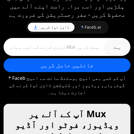
پکڑیں اور اسے براہ راست اپنے آلے میں
محفوظ کریں - صفر رجسٹریشن کی ضرورت ہے
Faceb.ai
ڈاؤن لوڈ کریں۔
پسٹ
فائلیں حاصل کریں
* Faceb آپ کو کسی بھی امیج ہوسٹنگ سائٹ سے امیج
گیلریاں، ویڈیوز اور کلیکشن ڈاؤن لوڈ کرنے کی
اجازت دیتا ہے۔
آپ کے آلے پر Mux
ویڈیوز، فوٹو اور آڈیو