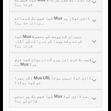
کرتا ہے؟
کیا فیس بک کے ساتھ Mux ڈاؤن لوڈز پر
روزانہ حد ہے؟
کیا Mux میں ان کے پوسٹ کو محفوظ
کرتے وقت پیدا کرنے والے کو آگاہ
کرتا ہے؟
فیس بک فری اور پرو کے درمیان کیا فرق
ہے Mux پر؟
اگر میرا Mux URL ڈاؤن لوڈ نہیں ہوتا
تو کیا ہوگا؟
کیا فیس بک پر مبنی Mux سے ڈاؤن لوڈ
قانونی ہے؟