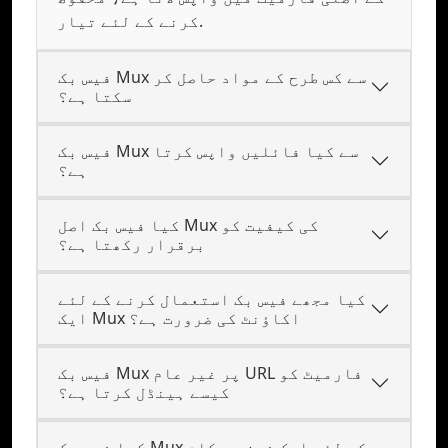
کرنے کے لئے تیار.
فیس بک Mux سے کس طرح کے مواد حاصل کر
سکتا ہے؟
فیس بک Mux سے کیا فائلیں واپس کرتا
ہے؟
کیا فیس بک اصل Mux کی کیفیت کو
برقرار رکھتا ہے؟
کیا مجھے فیس بک استعمال کرنے کے لئے
ایک Mux اکاؤنٹ کی ضرورت ہے؟
فیس بک Mux پر غیر عام URL فارمیٹ کو
کیسے ہینڈل کرتا ہے؟
کیا فیس بک Mux کے لئے ایک فون پر کام