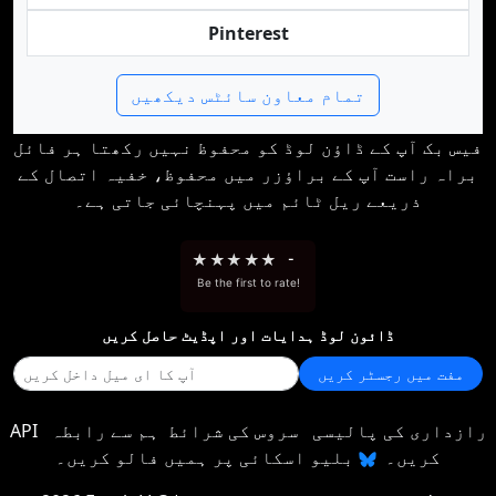
Pinterest
تمام معاون سائٹس دیکھیں
فیس بک آپ کے ڈاؤن لوڈ کو محفوظ نہیں رکھتا ہر فائل
براہ راست آپ کے براؤزر میں محفوظ، خفیہ اتصال کے
ذریعے ریل ٹائم میں پہنچائی جاتی ہے۔
★
★
★
★
★
-
Be the first to rate!
ڈائون لوڈ ہدایات اور اپڈیٹ حاصل کریں
مفت میں رجسٹر کریں
رازداری کی پالیسی
سروس کی شرائط
ہم سے رابطہ
API
کریں۔
بلیو اسکائی پر ہمیں فالو کریں۔