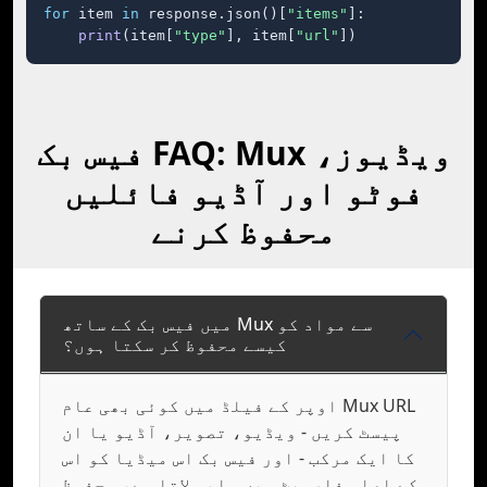
for
 item 
in
 response.json()[
"items"
]:

print
(item[
"type"
], item[
"url"
])
فیس بک FAQ: Mux ویڈیوز،
فوٹو اور آڈیو فائلیں
محفوظ کرنے
میں فیس بک کے ساتھ Mux سے مواد کو
کیسے محفوظ کر سکتا ہوں؟
اوپر کے فیلڈ میں کوئی بھی عام Mux URL
پیسٹ کریں - ویڈیو، تصویر، آڈیو یا ان
کا ایک مرکب - اور فیس بک اس میڈیا کو اس
کے اصلی فارمیٹ میں واپس لاتا ہے، محفوظ