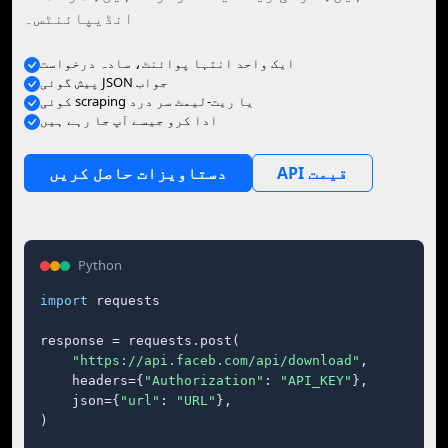
انڈیپائنٹس۔
ایک واحد انتہا پوائنٹ، سادہ درخواست
پیش گوئی JSON جواب
کوئی scraping یا ریت-لیمٹ سر درد
ادا کرو جیسے آپ جا رہے ہیں
API قیمت
دستاویزات حاصل کریں
Python
import
 requests

response = requests.post(

"https://api.faceb.com/api/download"
,

    headers={
"Authorization"
: 
"API_KEY"
},

    json={
"url"
: 
"URL"
},

)
