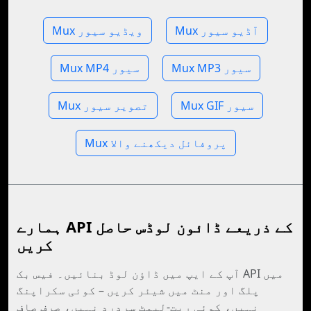
Mux آڈیو سیور
Mux ویڈیو سیور
Mux MP3 سیور
Mux MP4 سیور
Mux GIF سیور
Mux تصویر سیور
Mux پروفائل دیکھنے والا
ہمارے API کے ذریعے ڈائون لوڈس حاصل
کریں
آپ کے ایپ میں ڈاؤن لوڈ بنائیں۔ فیس بک API میں
پلگ اور منٹ میں شیئر کریں – کوئی سکراپنگ
نہیں، کوئی ریت-لیمٹ سردرد نہیں، صرف صاف