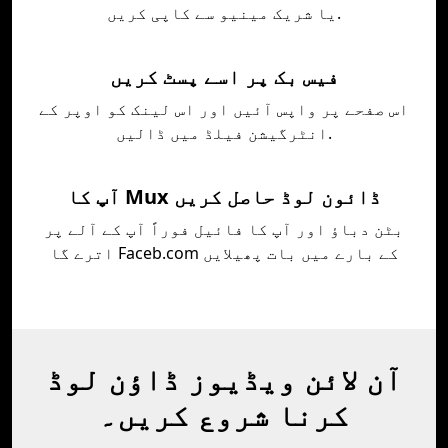
یا شریک مینیو سے کاپی کریں.
فیس بک پر اسے پسٹ کریں
اس صفحے پر واپس آئیں اور اس لینک کو اوپر کے
انٹرگیشن فیلڈ میں ڈالیں.
آپ کا Mux ڈائون لوڈ حاصل کریں
بٹن دباؤ اور آپ کا فائيل فوراً آپ کے آلے پر
اترے گا Faceb.com کے بارے ميں بات پھیلايں
آن لائن ویڈیوز ڈاؤن لوڈ
کرنا شروع کریں۔