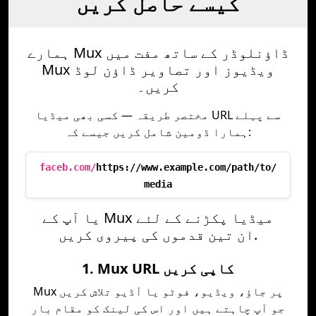
کیسے حاصل کریں
ہمارے Mux ڈاؤنلوڈر کے ساتھ مفت میں
Mux ویڈیوز اور تصاویر ڈاؤن لوڈ
کریں۔
مختصر طریقہ — کسی بھی میڈیا URL سے پہلے
ہمارا ڈومین شامل کریں جیسے کہ:
faceb.com/
https://www.example.com/path/to/
media
یا آپ کے Mux میڈیا پکڑنے کے لئے
ان تین قدموں کی پیروی کریں.
1. Mux URL کاپی کریں
Mux پر جاؤ، ویڈیو، فوٹو یا آڈیو تلاش کریں
جو آپ چاہتے ہیں اور اس کی لینک کو مقام بار