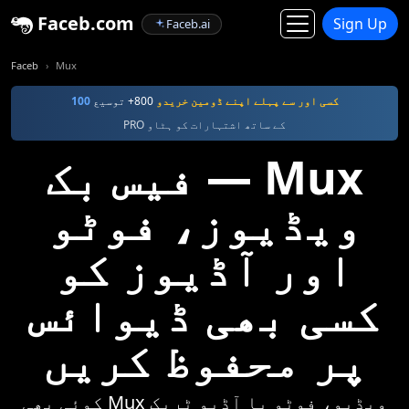
Faceb.com
Sign Up
Faceb.ai
Faceb
Mux
کسی اور سے پہلے اپنے ڈومین خریدو
800+ توسیع
100
PRO کے ساتھ اشتہارات کو ہٹاو
فیس بک — Mux
ویڈیوز، فوٹو
اور آڈیوز کو
کسی بھی ڈیوائس
پر محفوظ کریں
کوئی بھی Mux ویڈیو، فوٹو یا آڈیو ٹریک