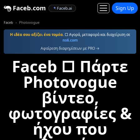
Faceb.com
Sign Up
Faceb.ai
Faceb
Photovogue
Η ιδέα σου αξίζει ένα τομέα.
□ Αγορά, μεταφορά και διαχείριση σε
ns6.com
Αφαίρεση διαφημίσεων με PRO →
Faceb □ Πάρτε
Photovogue
βίντεο,
φωτογραφίες &
ήχου που