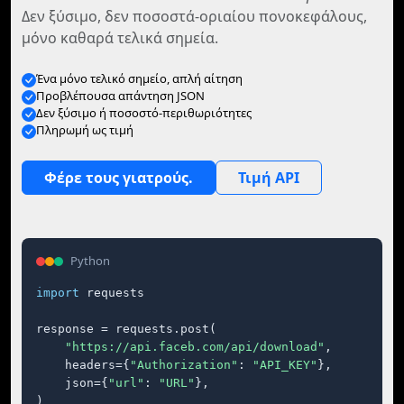
Δεν ξύσιμο, δεν ποσοστά-οριαίου πονοκεφάλους,
μόνο καθαρά τελικά σημεία.
Ένα μόνο τελικό σημείο, απλή αίτηση
Προβλέπουσα απάντηση JSON
Δεν ξύσιμο ή ποσοστό-περιθωριότητες
Πληρωμή ως τιμή
Φέρε τους γιατρούς.
Τιμή API
Python
import
 requests

response = requests.post(

"https://api.faceb.com/api/download"
,

    headers={
"Authorization"
: 
"API_KEY"
},

    json={
"url"
: 
"URL"
},

)
