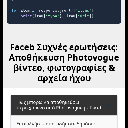
for
 item 
in
 response.json()[
"items"
]:

print
(item[
"type"
], item[
"url"
])
Faceb Συχνές ερωτήσεις:
Αποθήκευση Photovogue
βίντεο, φωτογραφίες &
αρχεία ήχου
Πώς μπορώ να αποθηκεύσω
περιεχόμενο από Photovogue με Faceb;
Επικολλήστε οποιαδήποτε δημόσια