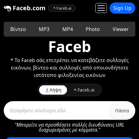
Faceb.com
Sign Up
Faceb.ai
Βίντεο
MP3
MP4
Photo
Viewer
Faceb
* Το Faceb σάς επιτρέπει να κατεβάζετε συλλογές
εικόνων, βίντεο και συλλογές από οποιονδήποτε
ιστότοπο φιλοξενίας εικόνων
Λήψη
Faceb.ai
Πάστα
"Μπορείτε να προσθέσετε πολλές διευθύνσεις URL
διαχωρισμένες με κόμματα."