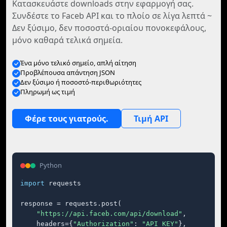
Κατασκευάστε downloads στην εφαρμογή σας.
Συνδέστε το Faceb API και το πλοίο σε λίγα λεπτά ~
Δεν ξύσιμο, δεν ποσοστά-οριαίου πονοκεφάλους,
μόνο καθαρά τελικά σημεία.
Ένα μόνο τελικό σημείο, απλή αίτηση
Προβλέπουσα απάντηση JSON
Δεν ξύσιμο ή ποσοστό-περιθωριότητες
Πληρωμή ως τιμή
Φέρε τους γιατρούς.
Τιμή API
Python
import
 requests

response = requests.post(

"https://api.faceb.com/api/download"
,

    headers={
"Authorization"
: 
"API_KEY"
},
