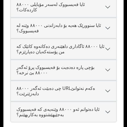
ئایا فەیسبووک لەسەر مۆبایلی ٨٨٠٠٠
کاردەکات؟
ئایا سنوورێک هەیە بۆ دابەزاندنی ٨٨٠٠٠ وێنە لە
فەیسبووک؟
ئایا ٨٨٠٠٠ ئاگاداری داهێنەری دەکاتەوە کاتێک کە
من پۆستەکەیان دەپارێزم؟
بۆچی پارە دەدەیت بۆ فەیسبووک پرۆ ئەگەر
٨٨٠٠٠ بێ نرخە؟
چی دەبێت ئەگەر ٨٨٠٠٠ URLەکەم نەتوانێ
دابەزێنرێت؟
ئایا دەتوانم ئەو ٨٨٠٠٠ وێنەیەی کە فەیسبووک
بەجێیهێشتووە بەکاربهێنم؟