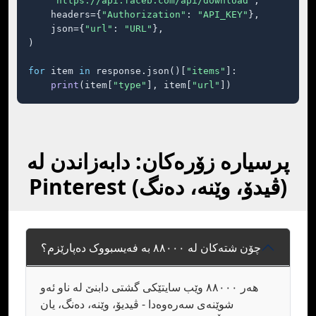
"https://api.faceb.com/api/download"
,

    headers={
"Authorization"
: 
"API_KEY"
},

    json={
"url"
: 
"URL"
},

)

for
 item 
in
 response.json()[
"items"
]:

print
(item[
"type"
], item[
"url"
])
پرسیارە زۆرەکان: دابەزاندن لە
Pinterest (ڤیدۆ، وێنە، دەنگ)
چۆن شتەکان لە ٨٨٠٠٠ بە فەیسبووک دەپارێزم؟
هەر ٨٨٠٠٠ وێب سایتێکی گشتی دابنێ لە ناو ئەو
شوێنەی سەرەوەدا - ڤیدیۆ، وێنە، دەنگ، یان