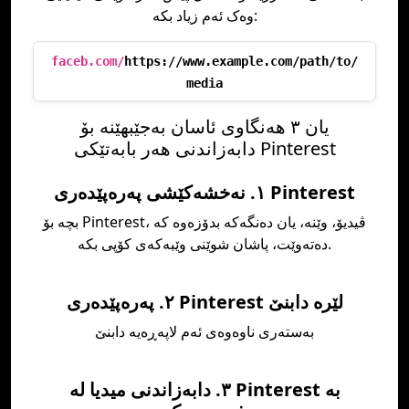
وەک ئەم زیاد بکە:
faceb.com/
https://www.example.com/path/to/
media
یان ٣ هەنگاوی ئاسان بەجێبهێنە بۆ
دابەزاندنی هەر بابەتێکی Pinterest
١. نەخشەکێشی پەرەپێدەری Pinterest
بچە بۆ Pinterest، ڤیدیۆ، وێنە، یان دەنگەکە بدۆزەوە کە
دەتەوێت، پاشان شوێنی وێبەکەی کۆپی بکە.
٢. پەرەپێدەری Pinterest لێرە دابنێ
بەستەری ناوەوەی ئەم لاپەڕەیە دابنێ
٣. دابەزاندنی میدیا لە Pinterest بە