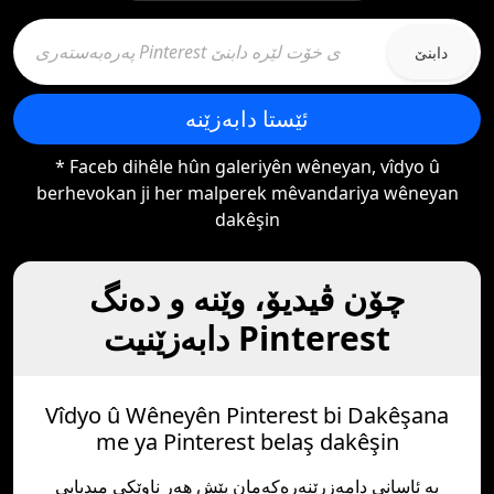
دابنێ
ئێستا دابەزێنە
* Faceb dihêle hûn galeriyên wêneyan, vîdyo û
berhevokan ji her malperek mêvandariya wêneyan
dakêşin
چۆن ڤیدیۆ، وێنە و دەنگ
دابەزێنیت Pinterest
Vîdyo û Wêneyên Pinterest bi Dakêşana
me ya Pinterest belaş dakêşin
بە ئاسانی دامەزرێنەرەکەمان پێش هەر ناوێکی میدیایی