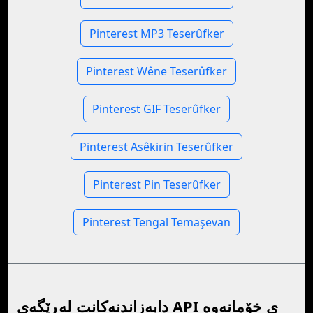
Pinterest MP3 Teserûfker
Pinterest Wêne Teserûfker
Pinterest GIF Teserûfker
Pinterest Asêkirin Teserûfker
Pinterest Pin Teserûfker
Pinterest Tengal Temaşevan
دابەزاندنەکانت لەڕێگەی API ی خۆمانەوە