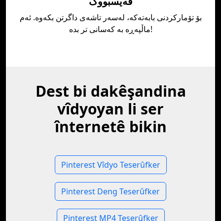
فەیسبووک
بۆ تۆمارکردنی بابەتەکە، لەسەر تاشەی داگرتن بکەوە. ئەم
ماڵپەڕە بە کەسانی تر بدە!
Dest bi dakêşandina
vîdyoyan li ser
înternetê bikin
Pinterest Vîdyo Teserûfker
Pinterest Deng Teserûfker
Pinterest MP4 Teserûfker