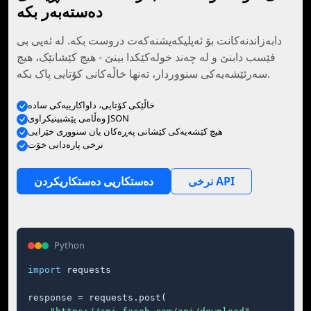
دەستەبەر بکە
دابەزاندنەکانت بۆ ئەپلیکەیشنەکەت دروست بکە. لە ئەپی بی
فێسب دابنێ و لە چەند خولەکێکدا بینێ - هیچ کێشانێک، هیچ
سەرئێشەیەکی سنووردار، تەنها خاڵەکانی کۆتایی پاک بکە.
خاڵێکی کۆتایی، داواکارییەکی سادە
وەڵامی پێشبینیکراوی JSON
هیچ کێشەیەکی کێشانی پەڕەکان یان سنووری خێرایی
نرخی پارەدانی خۆت
نرخی API
دەستکاریی دەستکاریکردن
Python
import
 requests

response = requests.post(
