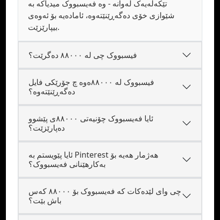
تێکەڵەیەک لەوانە - وە فەیسبووک میدیاکە بە
شێوازی خۆی دەگەڕێنێتەوە، ئامادەیە بۆ ئەوەی
بیپارێزێت.
فیسبووک چی لە ٨٨٠٠٠ دەگرێت؟
فیسبووک لە ٨٨٠٠٠ەوە چ جۆرێکی فایل
دەگەڕێنێتەوە؟
ئایا فەیسبووک چۆنیەتی ٨٨٠٠٠ی پێشوو
دەپارێزێت؟
ئایا پێویستم بە Pinterest هەژمار هەیە بۆ
بەکارهێنانی فەیسبووک؟
چی وای لێدەکات کە فەیسبووک بۆ ٨٨٠٠٠ کەس
باش بێت؟