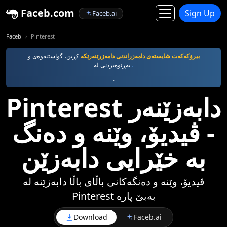
Faceb.com
Sign Up
Faceb.ai
Faceb
Pinterest
بیرۆکەکەت شایستەی دامەزراندنی دامەزرێنەرێکە
کڕین، گواستنەوەی و
.
بەڕێوەبردنی لە
.
Pinterest دابەزێنەر
- ڤیدیۆ، وێنە و دەنگ
بە خێرایی دابەزێن
ڤیدیۆ، وێنە و دەنگەکانی باڵای باڵا دابەزێنە لە
Pinterest بەبێ پارە
Download
Faceb.ai