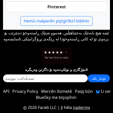
Pinterest
Hemû malperên piştgirîkirî bibînin
ئێمە هیچ بابەتێک بەجێناهێڵین. هەموو شتێک ڕاستەوخۆ دەنێرێت بۆ
برەوی تۆ لە کاتی ڕاستەوخۆدا لە ڕێگەی پڕۆگرامێکی ئاسایشەوە.
★
★
★
★
★
-
Be the first to rate!
ئامۆژگاری و نوێکردنەوە بۆ داگرتن وەربگرە
تۆمار بکە
API
Privacy Policy
Mercên Xizmetê
Paqij bûn
Li ser
BlueSky me bişopînin
2026 Faceb LLC
| Ji hêla
nadermx