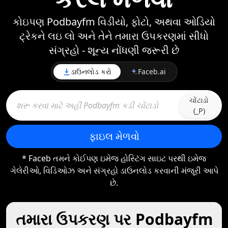
કોઇપણ Podbayfm વિડીયો, ફોટો, અથવા ઓડિયો
ટ્રેકને લઇ લો અને તેને તમારા ઉપકરણમાં સીધો
સંગ્રહો - શૂન્ય નોંધણી જરૂરી છે
ડાઉનલોડ કરો
Faceb.ai
ચોંટાડો
(_P)
ફાઇલ મેળવો
* Faceb તમને કોઈપણ ઇમેજ હોસ્ટિંગ સાઇટ પરથી ઇમેજ
ગેલેરીઓ, વિડિઓઝ અને સંગ્રહો ડાઉનલોડ કરવાની મંજૂરી આપે
છે.
તમારા ઉપકરણ પર Podbayfm