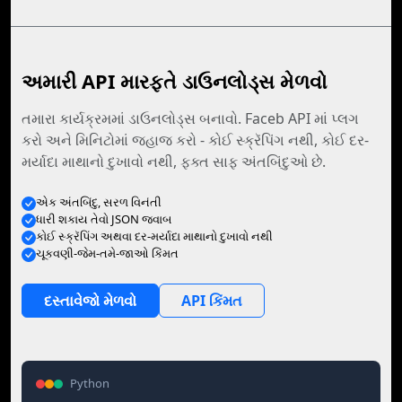
અમારી API મારફતે ડાઉનલોડ્સ મેળવો
તમારા કાર્યક્રમમાં ડાઉનલોડ્સ બનાવો. Faceb API માં પ્લગ
કરો અને મિનિટોમાં જહાજ કરો - કોઈ સ્ક્રૅપિંગ નથી, કોઈ દર-
મર્યાદા માથાનો દુખાવો નથી, ફક્ત સાફ અંતબિંદુઓ છે.
એક અંતબિંદુ, સરળ વિનંતી
ધારી શકાય તેવો JSON જવાબ
કોઈ સ્ક્રૅપિંગ અથવા દર-મર્યાદા માથાનો દુખાવો નથી
ચૂકવણી-જેમ-તમે-જાઓ કિંમત
દસ્તાવેજો મેળવો
API કિંમત
Python