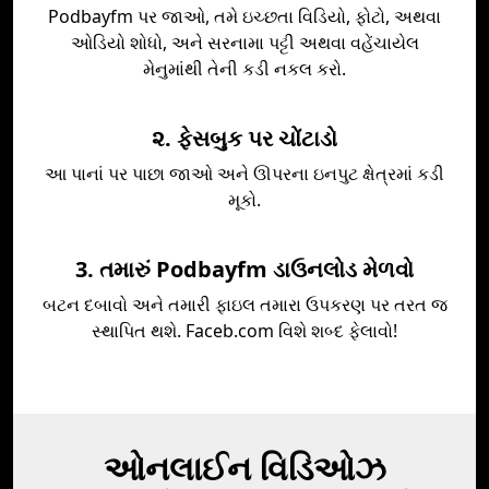
Podbayfm પર જાઓ, તમે ઇચ્છતા વિડિયો, ફોટો, અથવા
ઓડિયો શોધો, અને સરનામા પટ્ટી અથવા વહેંચાયેલ
મેનુમાંથી તેની કડી નકલ કરો.
૨. ફેસબુક પર ચોંટાડો
આ પાનાં પર પાછા જાઓ અને ઊપરના ઇનપુટ ક્ષેત્રમાં કડી
મૂકો.
3. તમારું Podbayfm ડાઉનલોડ મેળવો
બટન દબાવો અને તમારી ફાઇલ તમારા ઉપકરણ પર તરત જ
સ્થાપિત થશે. Faceb.com વિશે શબ્દ ફેલાવો!
ઓનલાઈન વિડિઓઝ