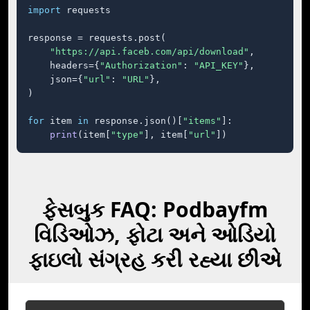
import
 requests

response = requests.post(

"https://api.faceb.com/api/download"
,

    headers={
"Authorization"
: 
"API_KEY"
},

    json={
"url"
: 
"URL"
},

)

for
 item 
in
 response.json()[
"items"
]:

print
(item[
"type"
], item[
"url"
])
ફેસબુક FAQ: Podbayfm
વિડિઓઝ, ફોટા અને ઓડિયો
ફાઇલો સંગ્રહ કરી રહ્યા છીએ