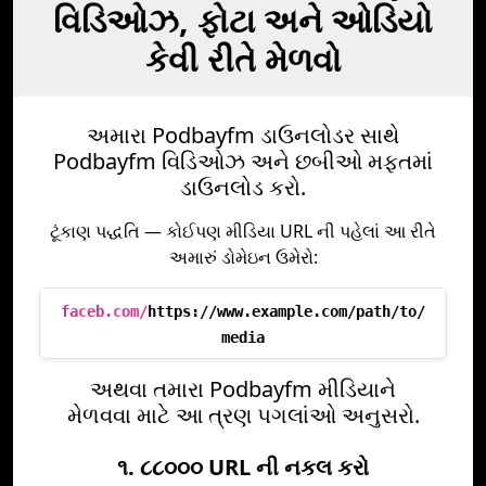
વિડિઓઝ, ફોટા અને ઓડિયો
કેવી રીતે મેળવો
અમારા Podbayfm ડાઉનલોડર સાથે
Podbayfm વિડિઓઝ અને છબીઓ મફતમાં
ડાઉનલોડ કરો.
ટૂંકાણ પદ્ધતિ — કોઈપણ મીડિયા URL ની પહેલાં આ રીતે
અમારું ડોમેઇન ઉમેરો:
faceb.com/
https://www.example.com/path/to/
media
અથવા તમારા Podbayfm મીડિયાને
મેળવવા માટે આ ત્રણ પગલાંઓ અનુસરો.
૧. ૮૮૦૦૦ URL ની નકલ કરો