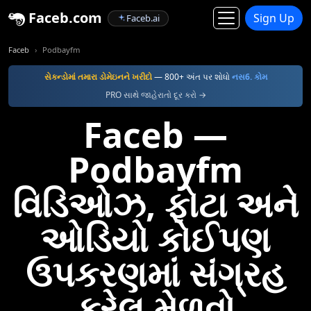
Faceb.com
Sign Up
Faceb.ai
Faceb
Podbayfm
સેકન્ડોમાં તમારા ડોમેઇનને ખરીદો
— 800+ અંત પર શોધો
નસ6. કોમ
PRO સાથે જાહેરાતો દૂર કરો →
Faceb —
Podbayfm
વિડિઓઝ, ફોટા અને
ઓડિયો કોઈપણ
ઉપકરણમાં સંગ્રહ
કરેલ મેળવો