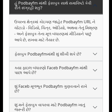
હું Podbayfm માંથી ફેસબુક સાથે સમાવિષ્ટો કેવી
રીતે સંગ્રહી શકું?
ઉપરના ક્ષેત્રમાં કોઇપણ જાહેર Podbayfm URL ને
ચોંટાડો - વિડિયો, ચિત્ર, ઓડિયો, અથવા તેનું મિશ્રણ
- અને ફેસબુક તેના મૂળ બંધારણમાં મીડિયાને પાછું
આપે છે, રાખવા માટે તૈયાર છે.
ફેસબુક Podbayfmમાંથી શું શીખી શકે છે?
કયા ફાઇલ બંધારણો Faceb Podbayfm માંથી
પાછા આપે છે?
શું Faceb મૂળભૂત Podbayfm ગુણવત્તાને રાખે
છે?
શું મને ફેસબુક વાપરવા માટે Podbayfm ખાતું
જરૂરી છે?