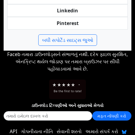
Linkedin
Pinterest
બધી સપોર્ટેડ સાઇટ્સ જુઓ
Faceb તમારા ડાઉનલોડ્સને સંભાળતું નથી. દરેક ફાઇલ સુરક્ષિત,
એનક્રિપ્ટ થયેલ જોડાણ પર તમારા બ્રાઉઝર પર સીધી
પહોંચાડવામાં આવે છે.
★
★
★
★
★
-
Be the first to rate!
ડાઉનલોડ ટિપ્પણીઓ અને સુધારાઓ મેળવો
મફત નોંધણી કરો
API
ગોપનીયતા નીતિ
સેવાની શરતો
અમારો સંપર્ક કરો