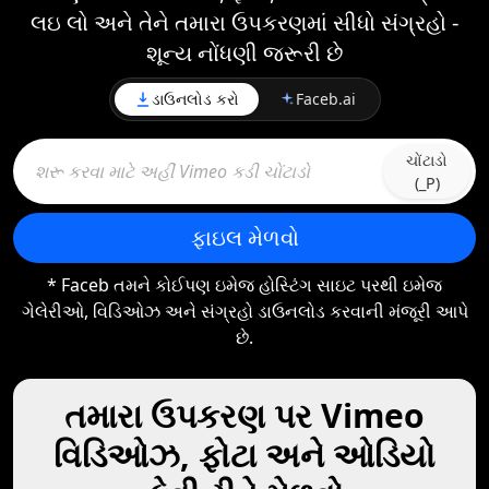
લઇ લો અને તેને તમારા ઉપકરણમાં સીધો સંગ્રહો -
શૂન્ય નોંધણી જરૂરી છે
ડાઉનલોડ કરો
Faceb.ai
ચોંટાડો
(_P)
ફાઇલ મેળવો
* Faceb તમને કોઈપણ ઇમેજ હોસ્ટિંગ સાઇટ પરથી ઇમેજ
ગેલેરીઓ, વિડિઓઝ અને સંગ્રહો ડાઉનલોડ કરવાની મંજૂરી આપે
છે.
તમારા ઉપકરણ પર Vimeo
વિડિઓઝ, ફોટા અને ઓડિયો