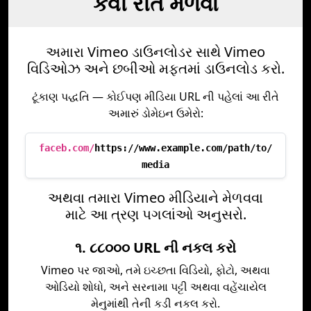
કેવી રીતે મેળવો
અમારા Vimeo ડાઉનલોડર સાથે Vimeo
વિડિઓઝ અને છબીઓ મફતમાં ડાઉનલોડ કરો.
ટૂંકાણ પદ્ધતિ — કોઈપણ મીડિયા URL ની પહેલાં આ રીતે
અમારું ડોમેઇન ઉમેરો:
faceb.com/
https://www.example.com/path/to/
media
અથવા તમારા Vimeo મીડિયાને મેળવવા
માટે આ ત્રણ પગલાંઓ અનુસરો.
૧. ૮૮૦૦૦ URL ની નકલ કરો
Vimeo પર જાઓ, તમે ઇચ્છતા વિડિયો, ફોટો, અથવા
ઓડિયો શોધો, અને સરનામા પટ્ટી અથવા વહેંચાયેલ
મેનુમાંથી તેની કડી નકલ કરો.