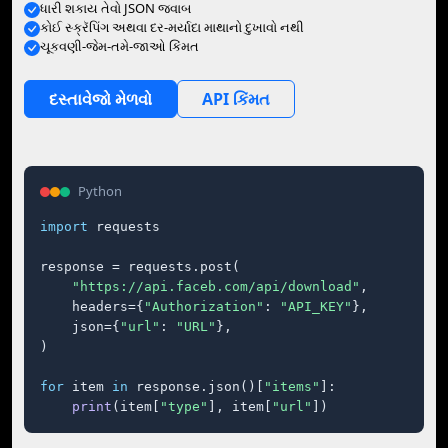
ધારી શકાય તેવો JSON જવાબ
કોઈ સ્ક્રૅપિંગ અથવા દર-મર્યાદા માથાનો દુખાવો નથી
ચૂકવણી-જેમ-તમે-જાઓ કિંમત
દસ્તાવેજો મેળવો
API કિંમત
Python
import
 requests

response = requests.post(

"https://api.faceb.com/api/download"
,

    headers={
"Authorization"
: 
"API_KEY"
},

    json={
"url"
: 
"URL"
},

)

for
 item 
in
 response.json()[
"items"
]:

print
(item[
"type"
], item[
"url"
])