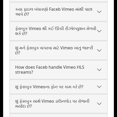
કયા ફાઇલ બંધારણો Faceb Vimeo માંથી પાછા
આપે છે?
ફેસબુક Vimeo થી કઈ ઊંચી રીઝોલ્યુશન મેળવી
શકે છે?
શું મને ફેસબુક વાપરવા માટે Vimeo ખાતું જરૂરી
છે?
How does Faceb handle Vimeo HLS
streams?
શું ફેસબુક Vimeoના ફોન પર કામ કરે છે?
શું ફેસબુક સાથે Vimeo ડાઉનલોડ પર રોજની
મર્યાદા છે?