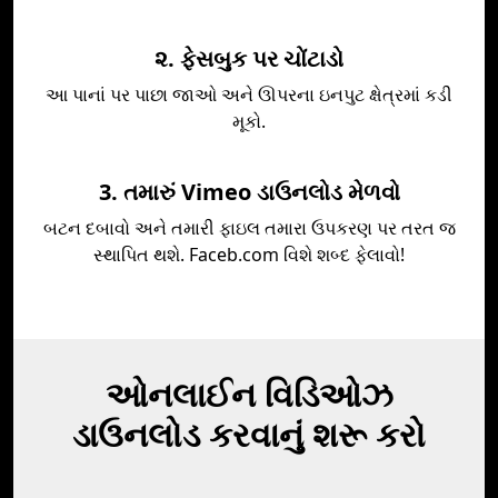
૨. ફેસબુક પર ચોંટાડો
આ પાનાં પર પાછા જાઓ અને ઊપરના ઇનપુટ ક્ષેત્રમાં કડી
મૂકો.
3. તમારું Vimeo ડાઉનલોડ મેળવો
બટન દબાવો અને તમારી ફાઇલ તમારા ઉપકરણ પર તરત જ
સ્થાપિત થશે. Faceb.com વિશે શબ્દ ફેલાવો!
ઓનલાઈન વિડિઓઝ
ડાઉનલોડ કરવાનું શરૂ કરો