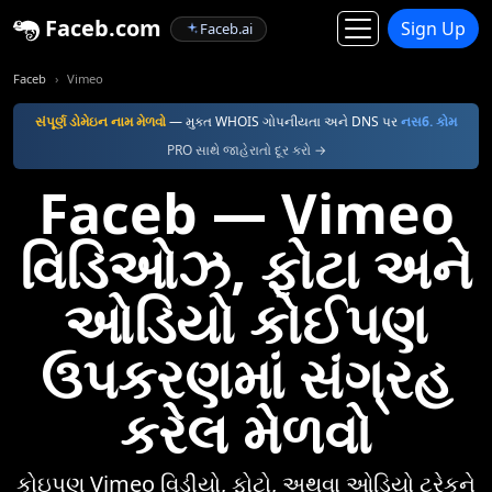
Faceb.com
Sign Up
Faceb.ai
Faceb
Vimeo
સંપૂર્ણ ડોમેઇન નામ મેળવો
— મુક્ત WHOIS ગોપનીયતા અને DNS પર
નસ6. કોમ
PRO સાથે જાહેરાતો દૂર કરો →
Faceb — Vimeo
વિડિઓઝ, ફોટા અને
ઓડિયો કોઈપણ
ઉપકરણમાં સંગ્રહ
કરેલ મેળવો
કોઇપણ Vimeo વિડીયો, ફોટો, અથવા ઓડિયો ટ્રેકને