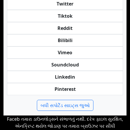
Twitter
Tiktok
Reddit
Bilibili
Vimeo
Soundcloud
Linkedin
Pinterest
બધી સપોર્ટેડ સાઇટ્સ જુઓ
Faceb તમારા ડાઉનલોડ્સને સંભાળતું નથી. દરેક ફાઇલ સુરક્ષિત,
એનક્રિપ્ટ થયેલ જોડાણ પર તમારા બ્રાઉઝર પર સીધી