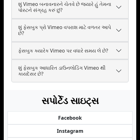
શું Vimeo બનાવનારને ચેતવે છે જ્યારે હું તેમના
પોસ્ટને સંગ્રહ કરું છું?
શું ફેસબુક પ્રો Vimeo વપરાશ માટે વળતર આપે
છે?
ફેસબુક ક્યારેક Vimeo પર વધારે સમય લે છે?
શું ફેસબુક આધારિત ડાઉનલોડિંગ Vimeo થી
કાયદેસર છે?
સપોર્ટેડ સાઇટ્સ
Facebook
Instagram