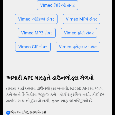
Vimeo વિડિઓ સેવર
Vimeo ઑડિઓ સેવર
Vimeo MP4 સેવર
Vimeo MP3 સેવર
Vimeo ફોટો સેવર
Vimeo GIF સેવર
Vimeo પ્રોફાઇલ દર્શક
અમારી API મારફતે ડાઉનલોડ્સ મેળવો
તમારા કાર્યક્રમમાં ડાઉનલોડ્સ બનાવો. Faceb API માં પ્લગ
કરો અને મિનિટોમાં જહાજ કરો - કોઈ સ્ક્રૅપિંગ નથી, કોઈ દર-
મર્યાદા માથાનો દુખાવો નથી, ફક્ત સાફ અંતબિંદુઓ છે.
એક અંતબિંદુ, સરળ વિનંતી