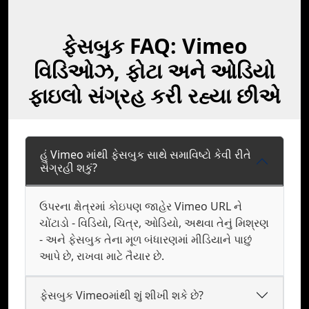
ફેસબુક FAQ: Vimeo
વિડિઓઝ, ફોટા અને ઓડિયો
ફાઇલો સંગ્રહ કરી રહ્યા છીએ
હું Vimeo માંથી ફેસબુક સાથે સમાવિષ્ટો કેવી રીતે
સંગ્રહી શકું?
ઉપરના ક્ષેત્રમાં કોઇપણ જાહેર Vimeo URL ને
ચોંટાડો - વિડિયો, ચિત્ર, ઓડિયો, અથવા તેનું મિશ્રણ
- અને ફેસબુક તેના મૂળ બંધારણમાં મીડિયાને પાછું
આપે છે, રાખવા માટે તૈયાર છે.
ફેસબુક Vimeoમાંથી શું શીખી શકે છે?