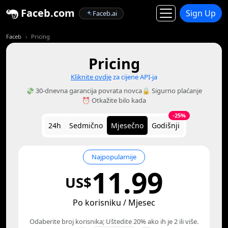
Faceb.com
Sign Up
Faceb.ai
Faceb
Pricing
Pricing
Kliknite ovdje
za cijene API-ja
💸 30-dnevna garancija povrata novca
🔒 Sigurno plaćanje
⏰ Otkažite bilo kada
-25%
24h
Sedmično
Mjesečno
Godišnji
Najpopularnije
11.99
US$
Po korisniku / Mjesec
Odaberite broj korisnika; Uštedite 20% ako ih je 2 ili više.