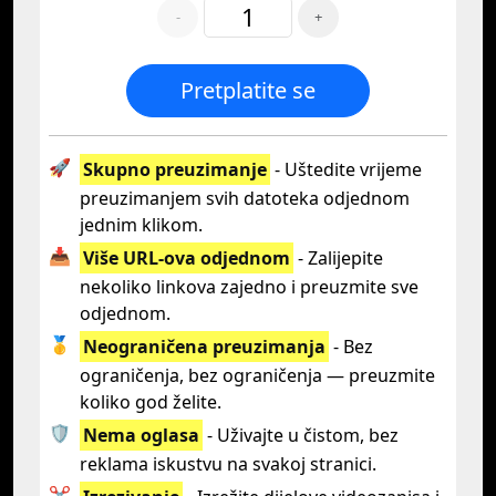
-
+
Pretplatite se
🚀
Skupno preuzimanje
- Uštedite vrijeme
preuzimanjem svih datoteka odjednom
jednim klikom.
📥
Više URL-ova odjednom
- Zalijepite
nekoliko linkova zajedno i preuzmite sve
odjednom.
🥇
Neograničena preuzimanja
- Bez
ograničenja, bez ograničenja — preuzmite
koliko god želite.
🛡️
Nema oglasa
- Uživajte u čistom, bez
reklama iskustvu na svakoj stranici.
✂️