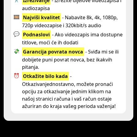
Izrezivanje
- Izrežite dijelove videozapisa i
audiozapisa
🎞️
Najviši kvalitet
- Nabavite 8k, 4k, 1080p,
720p videozapise i 320kbit/s audio
💬
Podnaslovi
- Ako videozapis ima dostupne
titlove, moći će ih dodati
💸
Garancija povrata novca
- Sviđa mi se ili
dobijete puni povrat novca, bez ikakvih
pitanja.
⏰
Otkažite bilo kada
-
Otkazivanjednostavno, možete pronaći
opciju za otkazivanje jednim klikom na
našoj stranici računa i vaš račun ostaje
ažuriran do kraja vašeg perioda važenja!