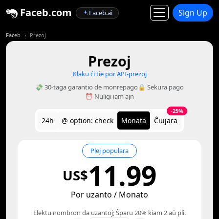
Faceb.com
Sign Up
Faceb.ai
Faceb
Prezoj
Prezoj
Klaku ĉi tie
por API-prezoj
💸 30-taga garantio de monrepago
🔒 Sekura pago
⏰ Nuligi iam ajn
-25%
24h
@ option: check
Monata
Ĉiujara
Plej populara
11.99
US$
Por uzanto / Monato
Elektu nombron da uzantoj; Ŝparu 20% kiam 2 aŭ pli.