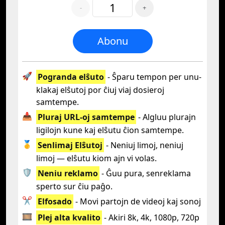
-
+
Abonu
🚀
Pogranda elŝuto
- Ŝparu tempon per unu-
klakaj elŝutoj por ĉiuj viaj dosieroj
samtempe.
📥
Pluraj URL-oj samtempe
- Algluu plurajn
ligilojn kune kaj elŝutu ĉion samtempe.
🥇
Senlimaj Elŝutoj
- Neniuj limoj, neniuj
limoj — elŝutu kiom ajn vi volas.
🛡️
Neniu reklamo
- Ĝuu pura, senreklama
sperto sur ĉiu paĝo.
✂️
Elfosado
- Movi partojn de videoj kaj sonoj
🎞️
Plej alta kvalito
- Akiri 8k, 4k, 1080p, 720p