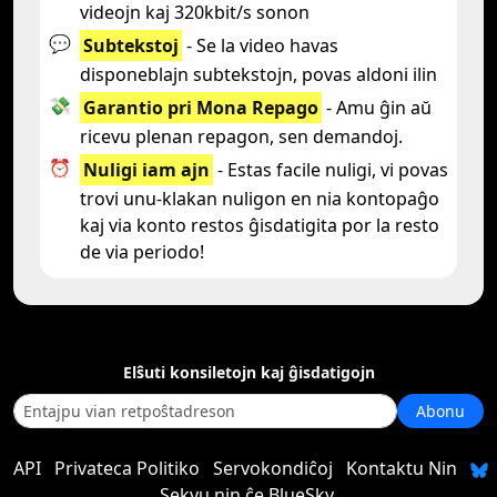
videojn kaj 320kbit/s sonon
💬
Subtekstoj
- Se la video havas
disponeblajn subtekstojn, povas aldoni ilin
💸
Garantio pri Mona Repago
- Amu ĝin aŭ
ricevu plenan repagon, sen demandoj.
⏰
Nuligi iam ajn
- Estas facile nuligi, vi povas
trovi unu-klakan nuligon en nia kontopaĝo
kaj via konto restos ĝisdatigita por la resto
de via periodo!
Elŝuti konsiletojn kaj ĝisdatigojn
Abonu
API
Privateca Politiko
Servokondiĉoj
Kontaktu Nin
Sekvu nin ĉe BlueSky